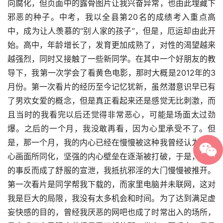
向腐化，但页面中的露骨图片让我兴奋异常，也由此埋藏下
邪恶的种子。中考，我以全县第20名的成绩考入重点高
中，成为让人羡慕的“别人家的孩子”，但是，厄运却由此开
始。高中，年龄增长了，发育更加成熟了，对性的渴望越来
越强烈，同时又接触了一些新同学。在其中一个好朋友的教
导下，我第一次学会了看黄色电影，那时大概是2012年的3
月份。第一次看片的经历至今记忆犹新，虽然潜意识早已有
了男欢女爱的概念，但是真正看起来还是感觉无比刺激，而
且当时的我看完以后还觉得非常恶心，可能是场面太过劲
爆。之后的一个月，我没敢再看，因为心里承受不了。但
是，那一个月，我的内心已经在慢慢被这种我曾经认为的恶
心画面所同化，坚强的内心壁垒在逐渐被打破，于是，恶心
的事反而成了舒服的宣泄，我抵抗邪淫的大门慢慢被推开。
第一次看片是同学帮我下载的，而家里电脑并未联网，这对
我是巨大的局限，我没有太多机会和时间。为了达到满足虚
妄快感的目的，曾经我厌恶的网吧也成了时常出入的场所，