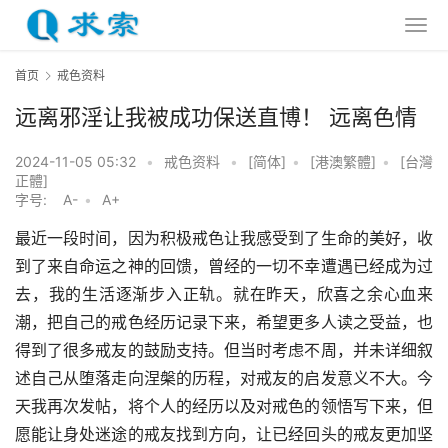
首页
戒色资料
远离邪淫让我被成功保送直博！ 远离色情
2024-11-05 05:32
•
戒色资料
•
[简体]
•
[港澳繁體]
•
[台灣
正體]
字号:
A-
•
A+
最近一段时间，因为积极戒色让我感受到了生命的美好，收
到了来自命运之神的回馈，曾经的一切不幸遭遇已经成为过
去，我的生活逐渐步入正轨。就在昨天，欣喜之余心血来
潮，把自己的戒色经历记录下来，希望更多人读之受益，也
得到了很多戒友的鼓励支持。但当时考虑不周，并未详细叙
述自己从堕落走向涅槃的历程，对戒友的启发意义不大。今
天我再次发帖，将个人的经历以及对戒色的领悟写下来，但
愿能让身处迷途的戒友找到方向，让已经回头的戒友更加坚