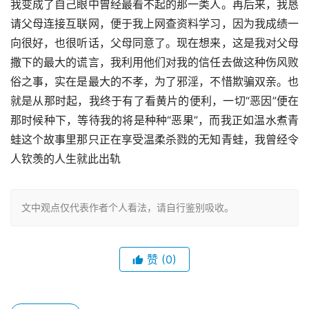
我变成了自己眼中曾经最看不起的那一类人。再后来，我恳
请父母连接互联网，便于我上网查资料学习，因为我成绩一
向很好，也很听话，父母同意了。现在想来，这是我对父母
撒下的最大的谎言，我利用他们对我的信任去做这种伤风败
俗之事，实在是最大的不孝，为了邪淫，不惜欺骗双亲。也
就是从那时起，我终于有了看黄片的便利，一切“恶因”便在
那时候种下，等待我的将是种种“恶果”，而我正如温水煮青
蛙这个故事里那只正在享受温柔杀戮的无知青蛙，我曾经令
人钦羡的人生就此出轨
文中观点仅代表作者个人看法，请自行鉴别吸收。
赞
(0)