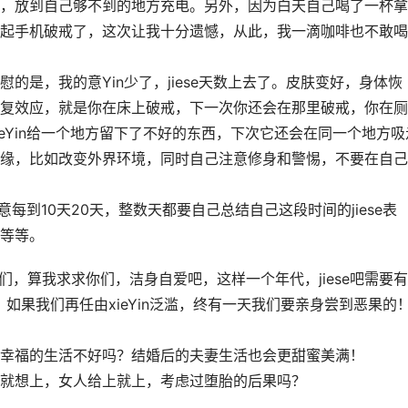
，放到自己够不到的地方充电。另外，因为白天自己喝了一杯拿
起手机破戒了，这次让我十分遗憾，从此，我一滴咖啡也不敢喝
的是，我的意Yin少了，jiese天数上去了。皮肤变好，身体恢
复效应，就是你在床上破戒，下一次你还会在那里破戒，你在厕
xieYin给一个地方留下了不好的东西，下次它还会在同一个地方吸
缘，比如改变外界环境，同时自己注意修身和警惕，不要在自己
注意每到10天20天，整数天都要自己总结自己这段时间的jiese表
等等。
们，算我求求你们，洁身自爱吧，这样一个年代，jiese吧需要
情！如果我们再任由xieYin泛滥，终有一天我们要亲身尝到恶果的
幸福的生活不好吗？结婚后的夫妻生活也会更甜蜜美满！
就想上，女人给上就上，考虑过堕胎的后果吗？