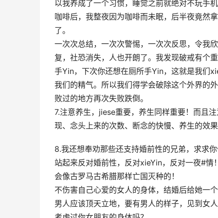
以我养成了一个习惯，睡觉之前就绝对不玩手机
咖啡后，我整夜因为咖啡而未眠，后半夜竟然拿
了。
一次次总结，一次次警惕，一次次反思，令我欣慰
复，社恐消失，人也开朗了。我发现破戒有个重
手Yin，下次你还想在厕所手Yin，这就是我们
我们的精气。所以我们得学会破除这个外界的外
败过的地方再次失败跌倒。
7.注意养生，jiese重要，养生同样重要！而且
现、念头上来的次数、断念的快慢、养生的效果
8.我还想奉劝那些还支持婚前性的兄弟，求求你
站起来反对婚前性，反对xieYin，反对一夜#
会像古罗马古希腊那样亡国灭种的！
不伤害自己心爱的女人的身体，结婚后给她一个
男人应该顶天立地，要有男人的样子，见到女人
考虑过你女朋友的身体吗？