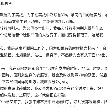
训和思考。
习，就是为了实战，为了在实战中断除意Yin。学习的目的是实战，
jiese文章中狠下功夫，才能做到念起即断。
每天多想着为别人、为父母多付出些，我每天想着能为别人做些什么
个总是拉着个脸很严肃的人也变了，面相变得和蔼了，这是我
一次，我是从事互联网工作的，因为如果有的时候精力起来了，会
泄途径，比如慢跑、站桩、健身等，不然精力会有从下面she出
念上来，我在断除之后都会牢牢记住它发生的时间、地点、时刻、
、图片、见到女生穿的衣服等，我会及时找到意Yin的诱因，然
因，下次经过同样的地方，我就会分外小心。
胧的意识比较薄弱，我就会发现Yin念会在这个时候上来，好几
起床洗脸，上厕所，这样就会把它打破。
Yin念又来了，我就不知不觉中开始看H了，好几次都是这样，