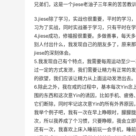
兄弟们，这是一个jiese老油子三年来的苦苦教
3.jiese除了学习，实战也很重要，平时的学
习为了实战，同时实战基于学习，只有平时在学习
4.jiese成功，修福报很重要。多做善事，
别人付出什么，我发现自己的朋友多了，原来那
jiese的深刻体会。
5.我发现自己有个特点，我需要每周运动至少
过一定的方式发泄，我们需要让精力有正常的发
的欲望，我们应该让精力从上面运动发泄出去。
6.除此之外，我在戒的过程中，基本每次Yin
围的东西和这次意Yin的诱因，比如手机、疲倦
它们断除，同时牢记这次意Yin的所有外界原
我举个例子吧，我有一次在早上睁眼时，朦朦胧
次，所以我养成了个习惯，只要睁眼，我会立即
还有一次，我喜欢上床入睡前玩一会手机，睡前