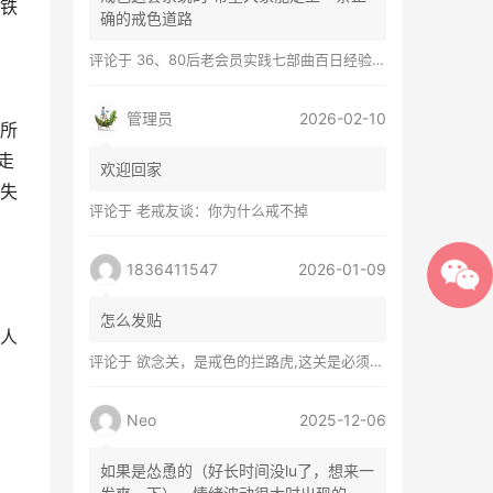
铁
确的戒色道路
评论于
36、80后老会员实践七部曲百日经验谈兼苦口忠言
管理员
2026-02-10
所
走
欢迎回家
失
评论于
老戒友谈：你为什么戒不掉
1836411547
2026-01-09
怎么发贴
有人
评论于
欲念关，是戒色的拦路虎,这关是必须过的
！
Neo
2025-12-06
如果是怂恿的（好长时间没lu了，想来一