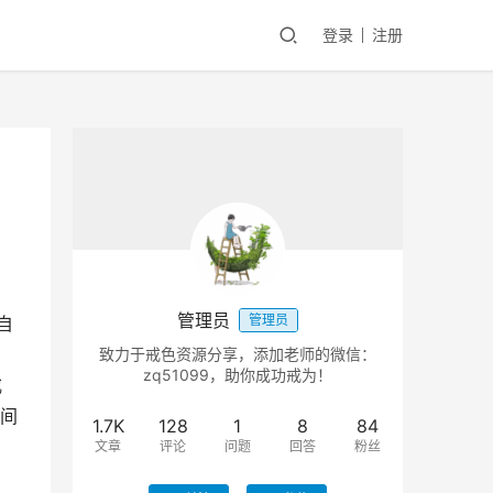
登录
注册
管理员
管理员
自
致力于戒色资源分享，添加老师的微信：
zq51099，助你成功戒为！
戒
间
1.7K
128
1
8
84
文章
评论
问题
回答
粉丝
。