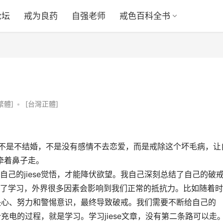
论坛
戒为良药
自强老师
戒色百科全书
繁體]
•
[台灣正體]
孤行，不是不结婚，不是没有感情不去恋爱，而是戒除这个坏毛病，让
牵着鼻子走。
提高自己的jiese觉悟，才能降伏欲望。我自己深刻总结了自己的破
了学习，外界很多因素会影响到我们正常的抵抗力。比如随着时
e决心、努力和警惕意识，最终导致破戒。我们需要不断给自己的
个充电的过程，就是学习。学习jiese文章，没有第二条路可以走