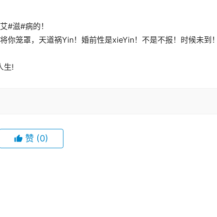
艾#滋#病的！
你笼罩，天道祸Yin！婚前性是xieYin！不是不报！时候未到
生!
赞
(0)