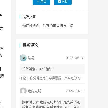
关注
私信
学
最近文章
你好好戒色，你真的可以拥有一切
，为
最新评论
通
去
路易
2026-05-31
周
长路漫漫，各位加油！
后把
评论于
你觉得是她们穿得暴露，其实是你的心在着火
走向光明
2026-04-11
据我所了解 走向光明七部曲是完美适配
所
戒色这套系统的 希望大家能走上一条正