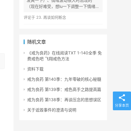
发爽一下）、情绪波动很大时出现的
（现在好难受，想lu一下调整一下情绪）
等...
评论于
23. 再谈如何断念
！
随机文章
《戒为良药》在线阅读TXT 1-140全季 免
费戒色吧 飞翔戒色方法
资料下载
戒为良药 第140季：九年零破的核心秘髓
戒为良药 第139季：戒色高手之路提高篇
戒为良药 第138季：再谈压念的思想误区
分享本页
关于诋毁事件的澄清与说明