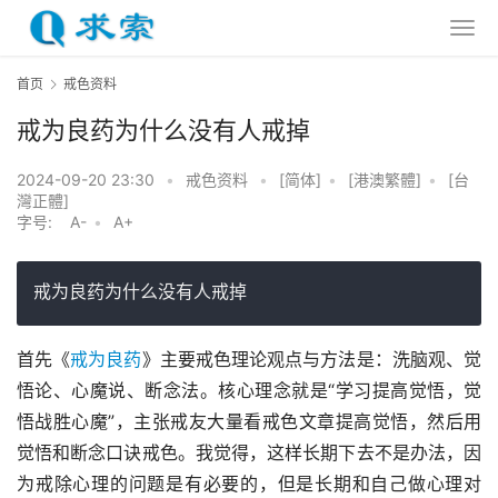
首页
戒色资料
戒为良药为什么没有人戒掉
2024-09-20 23:30
•
戒色资料
•
[简体]
•
[港澳繁體]
•
[台
灣正體]
字号:
A-
•
A+
戒为良药为什么没有人戒掉
首先《
戒为良药
》主要戒色理论观点与方法是：洗脑观、觉
悟论、心魔说、断念法。核心理念就是“学习提高觉悟，觉
悟战胜心魔”，主张戒友大量看戒色文章提高觉悟，然后用
觉悟和断念口诀戒色。我觉得，这样长期下去不是办法，因
为戒除心理的问题是有必要的，但是长期和自己做心理对