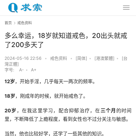
首页
戒色资料
多么幸运，18岁就知道戒色，20出头就戒
了200多天了
2024-05-16 22:56
•
戒色资料
•
[简体]
•
[港澳繁體]
•
[台
灣正體]
字号:
A-
•
A+
12岁
，开始手淫，几乎每天一两次的频率。
18岁
，刚成年的时候，就开始戒色了。
20岁
，在我这里学习，配合抑郁治疗，在
三个月
的时间
里，不断降低了上瘾程度，看到女性也不过分关注与敏感。
当然，他也比较好学，还学了一些其他的知识。