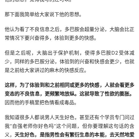
那下面我简单给大家说下他的思想。
他认为看了不良信息之后，多巴胺会超量分泌，大脑会比正
常情况下要兴奋得多，体验到更多的快感。
但是之后呢，大脑出于保护机制，使得多巴胺D2受体减
少，同样的多巴胺分泌，体验到的兴奋和快感会更少，也就
是之前给大家讲过的麻木的快感反应。
这样，为了体验到和之前相同或更多的快感，人就会看更多
变态的
不良
信息，更频繁地
放纵
。这就导致了性欲的膨胀。
因而他的手稿里把色情看成毒品。
我知道很多人都说男人天生好色，甚至还有个学员专门问过
我“自强老师你好色吗”这个问题，但你要理解这句话的含
义，
天生好色，是指男
性
会有繁衍生息的本能，
去
天然地爱