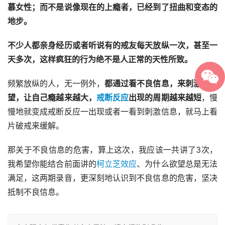
慕女性
；而不是说
像现在的
上瘾者，
已经到了
扭曲和变态
的
地步
。
不少人都亲身经历或者听说有的戒友每天放纵一次，甚至一
天多次，这样疯狂的行为绝不是人正常的天性所致。
频繁放纵的人，无一例外，
都通过
看不良信息
，来刺激
出
欲
望，让自己瘾越来越大，
戒断反应
出现的周期越来越短
，慢
慢地就变成戒断反应一出现或者一看到刺激信息，就马上看
片破戒来缓解。
那关于不良信息的危害，算上这次，我应该一共讲了3次，
我希望你能结合前面讲的
柯立芝效应
、为什么欲望总是无法
满足，这两期录音，更深刻地认识到不良信息的危害，坚决
抵制不良信息。