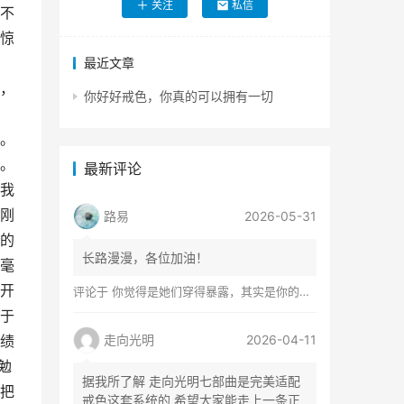
关注
私信
不
惊
，
最近文章
，
你好好戒色，你真的可以拥有一切
。
。
最新评论
我
刚
路易
2026-05-31
的
长路漫漫，各位加油！
毫
开
评论于
你觉得是她们穿得暴露，其实是你的心在着火
于
绩
走向光明
2026-04-11
勉
据我所了解 走向光明七部曲是完美适配
把
戒色这套系统的 希望大家能走上一条正