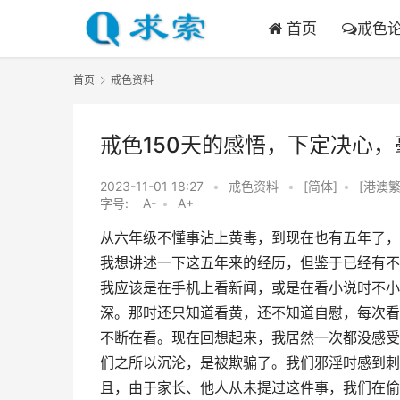
首页
戒色
首页
戒色资料
戒色150天的感悟，下定决心
2023-11-01 18:27
•
戒色资料
•
[简体]
•
[港澳繁
字号:
A-
•
A+
从六年级不懂事沾上黄毒，到现在也有五年了，
我想讲述一下这五年来的经历，但鉴于已经有不
我应该是在手机上看新闻，或是在看小说时不小
深。那时还只知道看黄，还不知道自慰，每次看
不断在看。现在回想起来，我居然一次都没感受
们之所以沉沦，是被欺骗了。我们邪淫时感到刺
且，由于家长、他人从未提过这件事，我们在偷