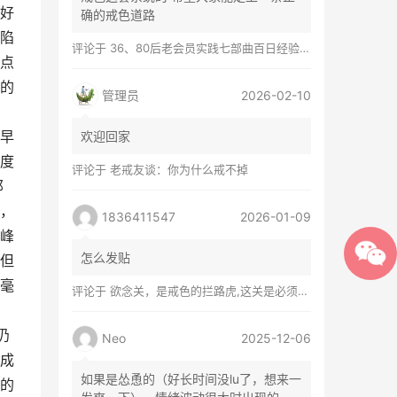
好
确的戒色道路
陷
评论于
36、80后老会员实践七部曲百日经验谈兼苦口忠言
点
的
管理员
2026-02-10
早
欢迎回家
度
评论于
老戒友谈：你为什么戒不掉
那
，
1836411547
2026-01-09
峰
怎么发贴
但
毫
评论于
欲念关，是戒色的拦路虎,这关是必须过的
仍
Neo
2025-12-06
成
如果是怂恿的（好长时间没lu了，想来一
的