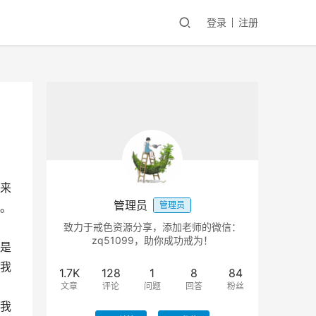
登录
注册
来
管理员
管理员
。
致力于戒色资源分享，添加老师的微信：
zq51099，助你成功戒为！
是
我
1.7K
128
1
8
84
文章
评论
问题
回答
粉丝
我