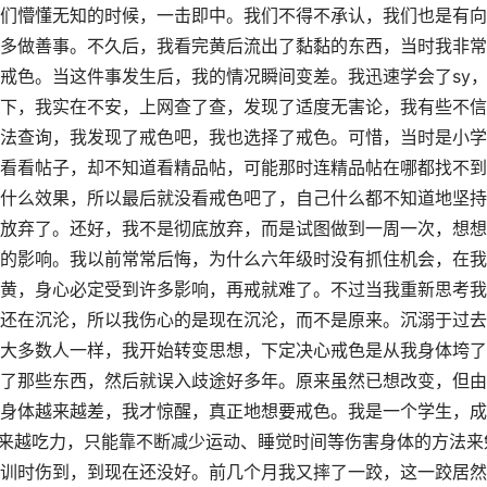
们懵懂无知的时候，一击即中。我们不得不承认，我们也是有向
多做善事。不久后，我看完黄后流出了黏黏的东西，当时我非常
戒色。当这件事发生后，我的情况瞬间变差。我迅速学会了sy
下，我实在不安，上网查了查，发现了适度无害论，我有些不信
法查询，我发现了戒色吧，我也选择了戒色。可惜，当时是小学
看看帖子，却不知道看精品帖，可能那时连精品帖在哪都找不到
什么效果，所以最后就没看戒色吧了，自己什么都不知道地坚持
放弃了。还好，我不是彻底放弃，而是试图做到一周一次，想想
的影响。我以前常常后悔，为什么六年级时没有抓住机会，在我
黄，身心必定受到许多影响，再戒就难了。不过当我重新思考我
还在沉沦，所以我伤心的是现在沉沦，而不是原来。沉溺于过去
大多数人一样，我开始转变思想，下定决心戒色是从我身体垮了
了那些东西，然后就误入歧途好多年。原来虽然已想改变，但由
身体越来越差，我才惊醒，真正地想要戒色。我是一个学生，成
习越来越吃力，只能靠不断减少运动、睡觉时间等伤害身体的方法来
训时伤到，到现在还没好。前几个月我又摔了一跤，这一跤居然