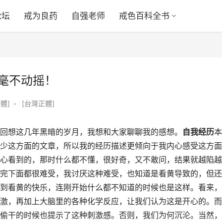
论坛
戒为良药
自强老师
戒色百科全书
，毫不动摇！
體]
•
[台灣正體]
回想这几年黑暗的岁月，我想和大家聊聊我的感想。
自我经历
本
少这方面的文章，所以我的经历描述更倾向于我内心感受这方面
心看到的，那时什么都不懂，很好奇，又不敢问，结果就越陷越
完下面都很难受，我讨厌这种难受，也知道是看黄导致的，但还
到看黄的快乐，连刚开始什么都不知道的时候也是这样。看来，
激，再加上大脑里的各种化学反应，让我们认为这是开心的。而
偷干的时候也提示了这种刺激感。否则，我们为何沉沦。当然，