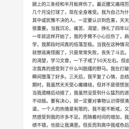
腿上的三条经和半月板摔伤了。最近腰又痛得厉
几个月没打球了，现在全身难受。我为自己为什
其中或犹豫不决的人，一定要认识到危害，天天
很重要。当我沉沦、痛苦、渴望、挣扎了四年以
一年就这样开始了，我的手臂不小心拉伤了，肩
学，我那段时间真的低落至极。当我在这种情况
就想逃离怪圈了，只是常常失败，丧失了斗志。
的渴望，学习文章，一下子戒了50天左右。但
次我真的感受到了什么叫脱缰的野马。我在打破
瞬间堕落了好多。三天后，我平复了心情，总结
期时，我虽然天天受心魔缠绕，但并不是很慌张
当我遗精后动摇了，我虽然没受到什么猛烈的进
不动摇。要有决心，就一定要对事物认识得很清
道，一个人的热情是有限的，我不能不断戒，又
然感受到我的许多不足。而随着时间的增加，我
绩不错，也挺让我满意。但反而到高中我戒色后