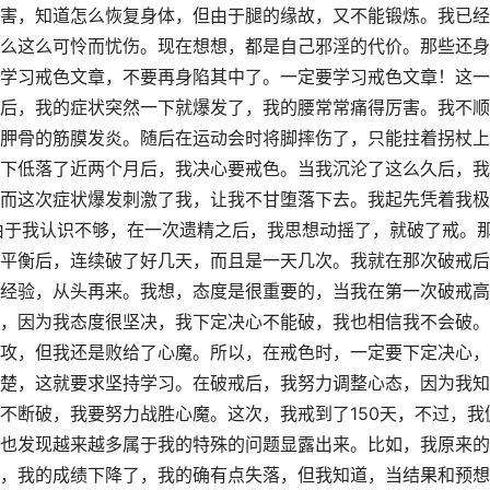
害，知道怎么恢复身体，但由于腿的缘故，又不能锻炼。我已经
么这么可怜而忧伤。现在想想，都是自己邪淫的代价。那些还身
学习戒色文章，不要再身陷其中了。一定要学习戒色文章！这一
后，我的症状突然一下就爆发了，我的腰常常痛得厉害。我不顺
胛骨的筋膜发炎。随后在运动会时将脚摔伤了，只能拄着拐杖上
下低落了近两个月后，我决心要戒色。当我沉沦了这么久后，我
而这次症状爆发刺激了我，让我不甘堕落下去。我起先凭着我极
由于我认识不够，在一次遗精之后，我思想动摇了，就破了戒。
平衡后，连续破了好几天，而且是一天几次。我就在那次破戒后
经验，从头再来。我想，态度是很重要的，当我在第一次破戒高
，因为我态度很坚决，我下定决心不能破，我也相信我不会破。
攻，但我还是败给了心魔。所以，在戒色时，一定要下定决心，
楚，这就要求坚持学习。在破戒后，我努力调整心态，因为我知
不断破，我要努力战胜心魔。这次，我戒到了150天，不过，我
也发现越来越多属于我的特殊的问题显露出来。比如，我原来的
，我的成绩下降了，我的确有点失落，但我知道，当结果和预想