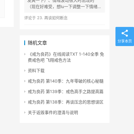
发爽一下）、情绪波动很大时出现的
（现在好难受，想lu一下调整一下情绪）
等...
评论于
23. 再谈如何断念
分享本页
随机文章
《戒为良药》在线阅读TXT 1-140全季 免
费戒色吧 飞翔戒色方法
资料下载
戒为良药 第140季：九年零破的核心秘髓
戒为良药 第139季：戒色高手之路提高篇
戒为良药 第138季：再谈压念的思想误区
关于诋毁事件的澄清与说明