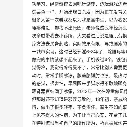
功学习，经常熬夜去网吧玩游戏，边玩游戏边看
棕栗色一样，开始出现白头发，因为正在发育关
很多人第一次看我都以为我是高中生，以为我2
腰疼难忍，却找不出原因，老师说这么年轻怎么
次亲戚带我去小诊所，大夫看过后说是腰肌劳损
疗方法去买膏药贴，实际效果有限，导致腰疼的
一城市实习，这时已经邪淫6-8年了，除腰疼
做完的事情就想不起来了，手机丢过4个，钱包
觉得冷，我觉得冷得受不了，常常比别人需要更
动时，常常手脚冰凉，膝盖胳膊肘也凉，最热时
的感觉，很害怕，早晨醒来手脚冰得不敢触碰身
颗肾器官结满了冰霜，2012年一次在澡堂做
但那时还不知道是邪淫导致的。13年初，亲戚
惜，做出了很多轻率、不负责任、畜生不如的事
上见不得人的性病，为了让自己心安，花费了几
在特别悔恨当初自己的所作所为，祈愿被我伤害