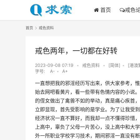
首页
戒色
首页
戒色资料
戒色两年，一切都在好转
2023-09-08 07:19
•
戒色资料
•
[简体]
•
[港澳
字号:
A-
•
A+
一直想把我的邪淫经历写出来，供大家参考，惟愿
始去网吧看黄片，看一些带有色情内容的小说。
的侄女做出了禽兽不如的举动，真是痛心疾首，
立即显现，首先受影响的是学业。为了让我受到
经济状况一直不算好，而我却一点不懂得珍惜，
上高中，辜负了父母一片苦心，没上高中和大学
外一所职业学校学习技术，期间邪淫一直没有断