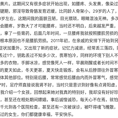
黄片。这期间又有很多症状开始出现，如腰疼、头发黄，像染过
键期，邪淫导致骨骼发育迟缓，比同龄人骨架小，29岁的人了
0岁左右，这期间我的面貌丑陋，目光猥琐，眼睛混浊无神。多
会腰疼，岁数大了才可能腰疼，当时还不明白，后来越发严重，
，拿了一些膏药，后面几年时间，一旦腰疼我就按照腰肌劳损的
根本原因也不是腰肌劳损。2011年初，在亲戚的安排下开始到
等症状加重外，又出现了新的症状，记忆力减退，经常丢三落四，
丢过1个，钥匙丢过不知多少次，畏寒怕冷，同样的环境下别人
多的衣物，手脚冰凉，感觉像死人一样，早晨刚醒或者长时间不
的夏天如此，冬天更甚，夏天快走锻炼，会有从后脖颈往外冒寒
体其他部位。特别是后腰，常常感觉后腰由内而外冒寒气，感觉
足疗时，足疗师直接说我肾不好，当时只是意识到好像有点肾阳虚
给我介绍一个女孩，回想起来她对我真的特别好，我却没有好好
，甚至还在相处期间嫖娼，事后诚惶诚恐，每天心不在焉，就怕
千元到各个医院检查，甚至还有一次被误诊，被吓得魂飞魄散，
过的女生，你们都健康幸福，平安快乐。