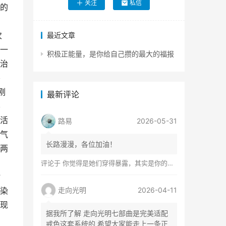
关注
私信
的
，
次
最近文章
一
积极正能量，是你给自己攒的最大的福报
治
另
刚
最新评论
不
活
路易
2026-05-31
气
长路漫漫，各位加油！
两
，
评论于
你觉得是她们穿得暴露，其实是你的心在着火
珍
染
走向光明
2026-04-11
现
据我所了解 走向光明七部曲是完美适配
戒色这套系统的 希望大家能走上一条正