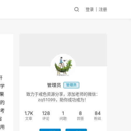
登录
注册
开
管理员
管理员
学
果
致力于戒色资源分享，添加老师的微信：
zq51099，助你成功戒为！
的
考
1.7K
128
1
8
84
省
文章
评论
问题
回答
粉丝
用