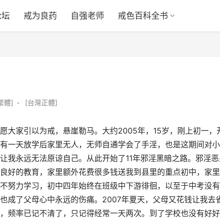
论坛
戒为良药
自强老师
戒色百科全书
繁體]
•
[台灣正體]
大家引以为戒，悬崖勒马。大约2005年，15岁，刚上初一，
有一天放学后家里无人，无师自通学会了手淫，也是这期间对小
让我永远无法原谅自己。从此开始了11年邪淫黑暗之路。邪淫恶
良好的教育，家里额外花费很多钱送我到县里的重点初中，家里
不努力学习，初中四年始终在班级中下游徘徊，以至于中考没有
也成了父母心中永远的伤痛。2007年夏天，父母又花钱让我去
，频率已记不清了，只记得经常一天两次。到了学校也没有好好