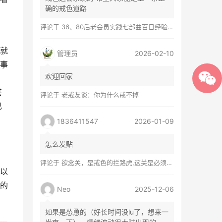
确的戒色道路
评论于
36、80后老会员实践七部曲百日经验谈兼苦口忠言
就
管理员
2026-02-10
当事
欢迎回家
甚
评论于
老戒友谈：你为什么戒不掉
己
，
1836411547
2026-01-09
怎么发贴
评论于
欲念关，是戒色的拦路虎,这关是必须过的
以
的
Neo
2025-12-06
如果是怂恿的（好长时间没lu了，想来一