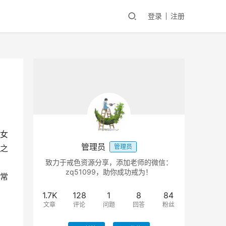
登录
注册
女
管理员
管理员
之
致力于戒色资源分享，添加老师的微信：
zq51099，助你成功戒为！
常
1.7K
128
1
8
84
文章
评论
问题
回答
粉丝