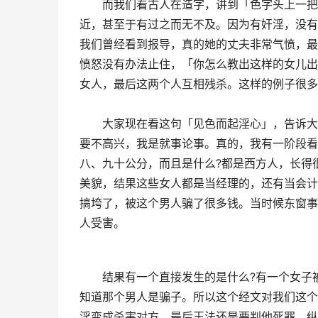
　　而我们看古人在造字，讲到「色字头上一把
近，甚至于有过之而无不及。因为有奸淫，没有
我们曾经看到报导，真的她的丈夫非常气愤，最
愤怒没有办法止住，「你怎么教出这样的女儿出
女人，最后这两个人互相残杀。这样的例子很多
　　大家现在看这句「见色而起淫心」，告诉大
要不高兴，我是就事论事。真的，我有一阶段看
八、九十公分，而且是什么?都是西方人，长得
美貌，结果这些女人都是当经理的，还有当会计
搞垮了，被这个男人骗了很多钱。当时候东窗事
人受害。
　　结果有一个直接发生的是什么?有一个女子
知道那个男人是骗子。所以这个经文对我们这个
淫变成杀害对方，最后王法还是要判他死罪。纵