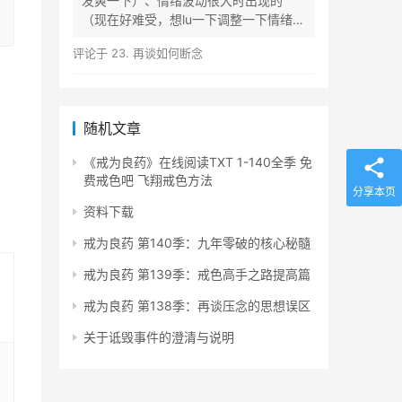
发爽一下）、情绪波动很大时出现的
（现在好难受，想lu一下调整一下情绪）
等...
评论于
23. 再谈如何断念
随机文章
《戒为良药》在线阅读TXT 1-140全季 免
费戒色吧 飞翔戒色方法
分享本页
资料下载
戒为良药 第140季：九年零破的核心秘髓
戒为良药 第139季：戒色高手之路提高篇
戒为良药 第138季：再谈压念的思想误区
关于诋毁事件的澄清与说明