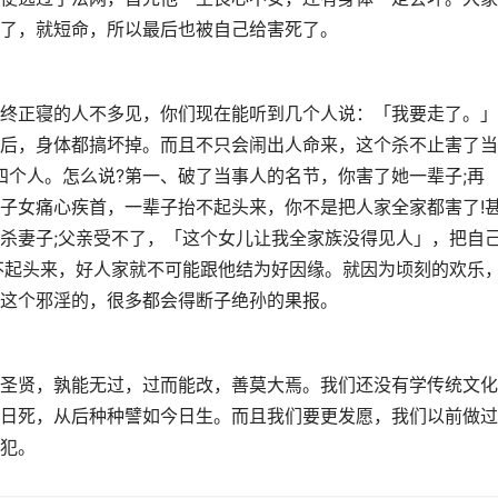
了，就短命，所以最后也被自己给害死了。
终正寝的人不多见，你们现在能听到几个人说：「我要走了。」
之后，身体都搞坏掉。而且不只会闹出人命来，这个杀不止害了
四个人。怎么说?第一、破了当事人的名节，你害了她一辈子;再
子女痛心疾首，一辈子抬不起头来，你不是把人家全家都害了!
杀妻子;父亲受不了，「这个女儿让我全家族没得见人」，把自
不起头来，好人家就不可能跟他结为好因缘。就因为顷刻的欢乐
这个邪淫的，很多都会得断子绝孙的果报。
圣贤，孰能无过，过而能改，善莫大焉。我们还没有学传统文化
日死，从后种种譬如今日生。而且我们要更发愿，我们以前做过
犯。