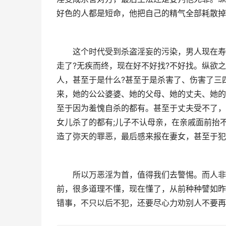
好色的人都是短命，他把自己的精气全部耗散掉
　　这个时代受到杀盗淫妄的污染，男人现在寿
走了?无疾而终，现在好不好找?不好找。纵欲
人，甚至于是什么?甚至于是杀害了、伤害了三
来，她的公公婆婆、她的父母、她的丈夫、她的
至于因为羞愧自杀的都有。甚至于丈夫受不了，
女儿杀了的都有;儿子不认母亲，在亲戚面前抬
造了弥天的罪恶，最后感来报在妻女，甚至于犯
　　所以万恶淫为首，值得我们去警惕。而人非
前，很多道理不懂，现在懂了，从前种种譬如昨
错事，不只以后不犯，还要尽心力劝别人不要再