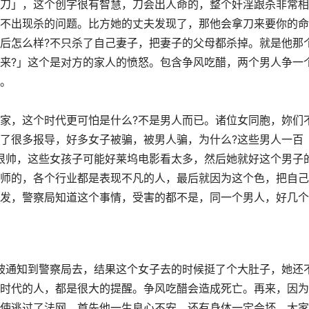
刀」，这个创字很有智慧，刀会出人命的，整个奸淫跟杀非常相
不出现杀的问题。比方她的丈夫发现了，那他会拿刀来要你的命
后怎么样?不只杀了自己妻子，把妻子的父母都杀掉。就是他那
来?」这个是对方的家人的愤怒。包含争风吃醋，两个男人争一
。
家，这个时代更可怕是什么?不是男人而已。诸位女同胞，妳们
了很多报导，好多女子被骗，被男人骗，为什么?这些男人一百
很帅，这些女孩子可能好莱坞电影看太多，然后她就好这个男子
师的，各个行业都是表现不凡的人，最后就因为这个色，把自己
发，警察局知道这个事情，受害的都不是，同一个男人，好几个
被通知到警察局去，结果这个女子去的时候挺了个大肚子，她还
时代的人，都是很大的提醒。争风吃醋会造成死亡。再来，因为
使逃过了法网，首先他一生良心不安，还有身体一定会坏。大家