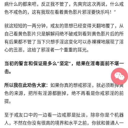
病什么的都来吧，反正我不管了，先爽完这次再说，什么戒
色不戒色的，这有我现在看着黄色影片邪淫要快乐吗！”
就这短短的一两分钟，戒友的思想已经变得天翻地覆了，从
自己看黄色影片只是解解闷绝不破戒到看到黄色影片后的所
有后果都不管了当下只想手淫这变化可以赤裸裸地展现了淫
心的丑恶，这给了邪淫者一个重重的耳光。
当初的誓言和保证是多么“坚定”，结果在淫毒面前不堪一
击。
所以我在此劝告大家：
如果你真的想戒邪淫，就必须断掉黄
色的来源，把所有淫源都删掉，绝不再看是你戒邪淫的前
提。
至于戒友口中的一边看一边戒那是扯淡，除非你是个机器
人，不然在你没有很高的境界和水平之前，你就和普通人一