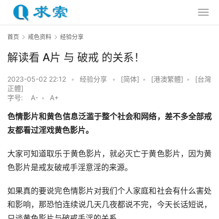
首页
戒色资料
经验分享
解读看 A片 与 破戒 的关系！
2023-05-02 22:12
•
经验分享
•
[简体]
•
[港澳繁體]
•
[台灣
正體]
字号:
A-
•
A+
色情影片和黄色信息泛滥于整个社会和网络，差不多全部戒
友都看过淫戏黄色影片。
大家可知道取乐于黄色影片，就必灭亡于黄色影片，因为黄
色影片是戒友破戒手淫意淫的来源。
如果真的要说完色情影片对我们个人家庭和社会有什么害处
和影响，那恐怕连续说几天几夜都说不完，今天长话短说，
只谈黄色影片与破戒手淫的关系。