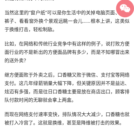
当然这里的“窗户纸”可以是你生活中的关掉电脑页面、提上
裤子、看看窗外换个景观远眺一会儿……根本上讲，这类似
于换维打击，轻松制敌。
比如，在网络和传统行业竞争中有这样的例子，说打败方便
面行业的不是新出的方便面品牌有多少，而是不知哪冒出来
的送外卖？
继方便面败于外卖之后，口香糖又败于微信、支付宝等网络
支付。这几年绿箭销量大幅下降，但关键原因并不是益达、
炫迈有多强，而是往日口香糖主要是放在商店出口，顾客排
队付款时闲的无聊就会拿上两盒。
而现在网络支付速率变快，排队情况大大减少，口香糖也就
被打入冷宫了。这就是换维，甚至是降维被打击的效果。