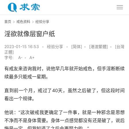
首页
戒色资料
经验分享
淫欲就像层窗户纸
2023-01-15 16:53
•
经验分享
•
[简体]
•
[港澳繁體]
•
[台灣
正體]
字号:
A-
•
A+
有戒友来咨询我时，说他早几年就开始戒色，但手淫断断续
续最多只能戒一星期。
直到前一个月，戒过了40天，虽然之后破了，但这段时间
看出一个规律。
他说：“这次破戒我更确定了一件事，就是一种邪念是思想
不净而不是身体需要。身体一点感觉都没有还是破了，说后
悔是一定，但我知道了之后会更努力的。”