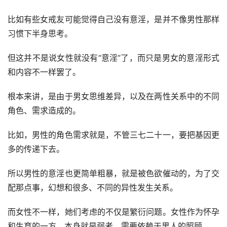
比如有些女戒友可能觉得自己没有意淫，是并不像男性那样
习惯下半身思考。
但这并不是说女性就没有“意淫”了，而只是男女的意淫形式
和内容不一样罢了。
根本来讲，是由于男女思维差异，以及在两性关系中的不同
角色、需求造成的。
比如，男性的角色需求就是，不管三七二十一，要把基因更
多的传递下去。
所以男性的意淫也更简单粗暴，就是被色欲催动的，为了交
配那点事，幻想和很多、不同的异性发生关系。
而女性不一样，她们考虑的不仅是繁衍问题。女性作为怀孕
和生育的一方，本身就是弱者，需要依赖于男人的照顾。