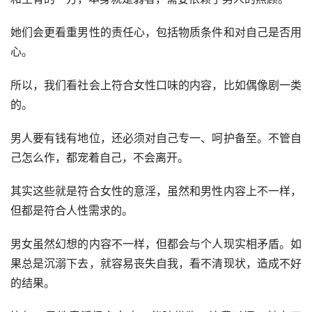
她们会更看重男性的责任心，包括物质条件和对自己是否用
心。
所以，我们看社会上符合女性口味的内容，比如偶像剧一类
的。
男人要有钱有地位，还必须对自己专一、呵护备至。不管自
己怎么作，都宠着自己，不会离开。
其实这些就是符合女性的意淫，虽然和男性内容上不一样，
但都是符合人性需求的。
男女虽然幻想的内容不一样，但都会与个人现实相矛盾。如
果总是沉溺下去，就容易丧失自我，看不清现状，造成不好
的结果。