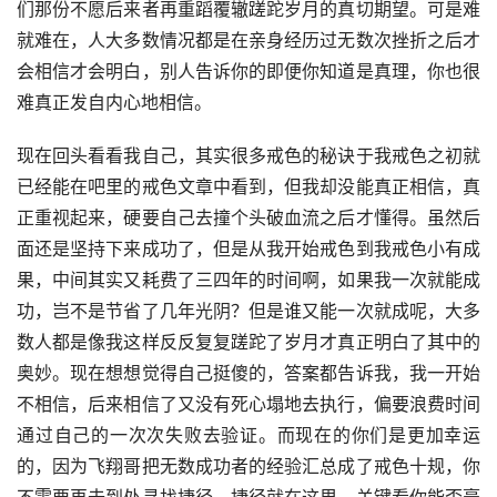
们那份不愿后来者再重蹈覆辙蹉跎岁月的真切期望。可是难
就难在，人大多数情况都是在亲身经历过无数次挫折之后才
会相信才会明白，别人告诉你的即便你知道是真理，你也很
难真正发自内心地相信。
现在回头看看我自己，其实很多戒色的秘诀于我戒色之初就
已经能在吧里的戒色文章中看到，但我却没能真正相信，真
正重视起来，硬要自己去撞个头破血流之后才懂得。虽然后
面还是坚持下来成功了，但是从我开始戒色到我戒色小有成
果，中间其实又耗费了三四年的时间啊，如果我一次就能成
功，岂不是节省了几年光阴？但是谁又能一次就成呢，大多
数人都是像我这样反反复复蹉跎了岁月才真正明白了其中的
奥妙。现在想想觉得自己挺傻的，答案都告诉我，我一开始
不相信，后来相信了又没有死心塌地去执行，偏要浪费时间
通过自己的一次次失败去验证。而现在的你们是更加幸运
的，因为飞翔哥把无数成功者的经验汇总成了戒色十规，你