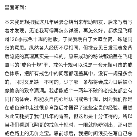
里面写到：
本来我是想把我这几年经验总结出来帮助吧友，后来写着写
着才发现，无论我写得再怎么详细，再怎么好，都像是飞翔
哥126季戒色十规的翻版，于是我明白了大道至简、殊途同
归的意思。纵然各人经历不尽相同，但拨云见日发现表象背
后隐藏的真理其实是一样的。原来成功的秘诀都涵盖在飞翔
哥写的“戒色十规”里，戒色十规可以说是一套无懈可击的戒
色体系，把所有戒色中的问题都涵盖其中，没有一规是多余
的，同时又是缺一不可的，少了哪一条都将会成为日后被心
魔偷袭的致命漏洞。我想能戒个一两年不破的老戒友都会有
同样的体会，都能发自内心地认同戒色十规，因为我们都是
在戒色途中走过很多弯路后才悟得了这些宝贵的经验。虽然
为此又耗费了我们几年的青春，但这也是十分值得的。所以
当我们看到飞翔哥的戒色十规时，一眼就能辨别出，那可是
戒色路上的无价之宝。思前想后，我把时间浪费在写自己总