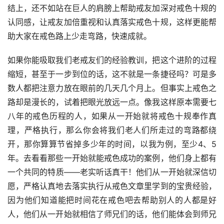
结上，还不如站在巨人的肩膀上帮助戒友加深对戒色十规的
认同感，让戒友加倍重视和认真落实戒色十规，这样更能帮
助大家在戒色路上少走弯路，快速成就。
如果你能吸取我们老戒友们的经验教训，把这个进阶的过程
缩短，甚至于一步到位的话，这不就是一条捷径吗？可是多
数人都把注意力放在眼前的几天几个月上。但事实上戒色之
路却是漫长的，试着把眼光放远一点。像我这样原本需要七
八年的戒色历程的人，如果从一开始就将戒色十规奉作真
理，严格执行，那么你会将我们老人们所走过的弯路都绕
开，那你算算节省掉多少年的时间，以我为例，至少4、5
年。去看看那些一开始就能戒色成功的案例，他们身上都有
一个共同的特质——老实听话真干！他们从一开始就深信切
愿，严格认真地去落实执行从戒色文章里学到的宝贵经验，
因为他们知道能把时间花在戒色吧去帮助别人的人都是好
人，他们从一开始就相信了师兄们的话，他们能体会到师兄