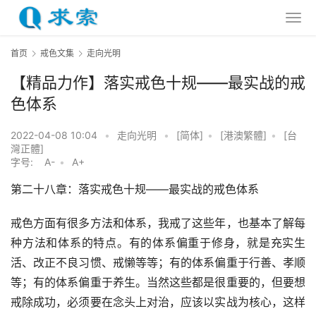
首页
戒色文集
走向光明
【精品力作】落实戒色十规——最实战的戒
色体系
2022-04-08 10:04
•
走向光明
•
[简体]
•
[港澳繁體]
•
[台
灣正體]
字号:
A-
•
A+
第二十八章：落实戒色十规——最实战的戒色体系
戒色方面有很多方法和体系，我戒了这些年，也基本了解每
种方法和体系的特点。有的体系偏重于修身，就是充实生
活、改正不良习惯、戒懒等等；有的体系偏重于行善、孝顺
等；有的体系偏重于养生。当然这些都是很重要的，但要想
戒除成功，必须要在念头上对治，应该以实战为核心，这样