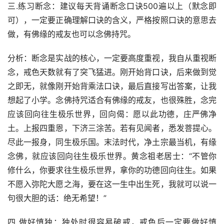
三.练习断念：建议每天背诵断念口诀500遍以上（默念即
可），一定要正确理解口诀的含义，严格按照口诀的意思去
做，有佛缘的戒友也可以念佛持咒。
分析：断念是实战的核心，一定要高度重视，我自从重视断
念，戒色天数就有了突飞猛进。刚开始背口诀，后来做到觉
之即无，就像刚开始背乘法口诀，最后直接写出答案，让我
想起了小学。念佛持咒适合有佛缘的戒友，也很殊胜，念完
应该回向往生极乐世界，回向偈：愿以此功德，庄严佛净
土。上报四重恩，下济三涂苦。若有见闻者，悉发菩提心。
尽此一报身，同生极乐国。末法时代，净土宗最当机，有缘
念佛，就应该回向往生极乐世界。黄念祖老居士：“不管你
修什么，你要求往生极乐世界，拿你的功德回向往生。如果
不愿入弥陀大愿之海，要在这一生中出生死，我就可以说一
句很大胆的话：绝无希望！”
四.做好慎独：独处时很容易破戒，戒色后一定要做好慎