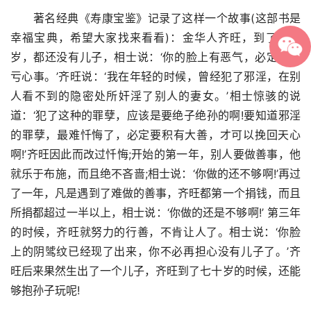
　　著名经典《寿康宝鉴》记录了这样一个故事(这部书是
幸福宝典，希望大家找来看看)：金华人齐旺，到了五十
岁，都还没有儿子，相士说：‘你的脸上有恶气，必定做了
亏心事。’齐旺说：‘我在年轻的时候，曾经犯了邪淫，在别
人看不到的隐密处所奸淫了别人的妻女。’相士惊骇的说
道：‘犯了这种的罪孽，应该是要绝子绝孙的啊!要知道邪淫
的罪孽，最难忏悔了，必定要积有大善，才可以挽回天心
啊!’齐旺因此而改过忏悔;开始的第一年，别人要做善事，他
就乐于布施，而且绝不吝啬;相士说：‘你做的还不够啊!’再过
了一年，凡是遇到了难做的善事，齐旺都第一个捐钱，而且
所捐都超过一半以上，相士说：‘你做的还是不够啊!’ 第三年
的时候，齐旺就努力的行善，不肯让人了。相士说：‘你脸
上的阴骘纹已经现了出来，你不必再担心没有儿子了。’齐
旺后来果然生出了一个儿子，齐旺到了七十岁的时候，还能
够抱孙子玩呢!