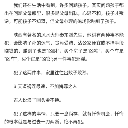
　　我们还在生活中看到，许多问题孩子。其实问题孩子都
出在问题父母那里，很多是父母出轨，心思不和，孩子才叛
逆，可能孩子不知道，但父母心理的磁场影响到了孩子。
　　陕西有著名的风水大师秦东魁先生，他讲有两种事不能
犯，会影响子孙的运气，贪污受贿，沾公家便宜或不择手段
赚钱的，赚到了也是“凶财”，买个房子是“凶宅”，买个车是
“凶车”，买个官是“凶官”;另一件事犯邪淫。
　　犯了这两件事，家里往往出败子败孙。
　　6 天道祸淫最速，不加悔罪之人
　　古人说浪子回头金不换。
　　犯了这样的事情，只要一息尚存，就有忏悔机会，忏悔
的根本就是与过去一刀两断，绝不再犯。