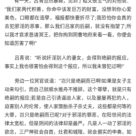
　　有一天，吕青忽然暴毙，见到了祖父很生气的对他说：
“我们家两代积善，你命中该发巨万的财富，没想到你心爱
美色，口眼都在造孽，福报都快要折尽了;我恐怕你会真的
去犯邪淫的恶事，那么我们吕家的后嗣，就没有指望了;所
以我才哀求恳请冥王，把你拘到阴曹地府来看一看，你便会
知道厉害了啊!”
　　吕青说：“听说奸淫别人的妻女，会得到绝嗣的报应，
事实上我也很害怕会得到这个报应，所以我未曾犯过啊!”
　　旁边一位冥官说道：“岂只是绝嗣而已啊!如果是女子主
动来勾引，而自己就顺水推舟不推辞，这个罪孽，就是只有
绝嗣的报应;若是自己引诱逼迫人家，以及屡屡再犯的人，
迫害别人的伦常，使人家堕胎杀子杀丈夫，这些都是何等的
大罪，岂只是绝嗣而已呢?对于邪淫的罪恶，在阳世间的法
律太宽松，但是阴间的法律却是最严。凡是人一动了邪淫的
欲念，三尸神就会自首，灶君和城隍，就会据实的申奏，如