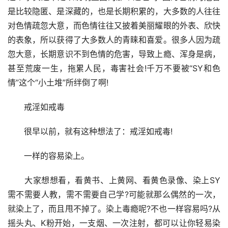
是比较隐匿、是深藏的，也是长期积累的，大多数的人往往
对色情疏忽大意，而色情往往又披着美丽耀眼的外表、欣快
的表象，所以获得了大多数人的青睐和喜爱。很多人因为疏
忽大意，长期意识不到色情的危害，导致上瘾、浑身是病，
甚至荒废一生，拖累人民，毒害社会!千万不要被“SY和色
情”这个“小土堆”所绊倒了啊!
　　戒淫如戒毒
　　很早以前，就有这种想法了：戒淫如戒毒!
　　一样的容易染上。
　　大家想想看，看黄书、上黄网、看黄色录像、染上SY
需不需要人教，需不需要自己学?可能就那么偶然的一次，
就染上了，而且甩不掉了。染上毒瘾呢?不也一样容易吗?从
摇头丸、K粉开始，一支烟、一次注射，都可以让你轻易染