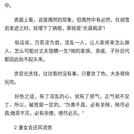
中。
　　表面上看，这是偶然的现象，但偶然中有必然，在胡雪
岩发迹之时，就埋下了祸根，那就是“天道祸淫”!
　　俗话说，万恶淫为首，淫乱一人，让人家将来怎么嫁
人，怎么可能对丈夫隐瞒一生?她的家族、亲戚、子孙后代
都因此抬不起头来。
　　贪官光贪钱，往往暂时没有事，只要贪了色，大多很快
玩完。
　　好色之徒，有了淫乱的心，就有了邪气，正气就不足
了，所以，破败是一定的，“为善不昌，必有余殃，殃尽必
昌;做恶不灭，必有余德，德尽必灭。”
　　2 妻女去还风流债