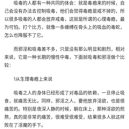
　　吸毒的人都有一种共同的体会：就是毒瘾来的时候，自
己会没有办法去控制吸毒，他们会觉得毒瘾是戒不掉的，所
以很多吸毒的人都会放弃戒毒，这就是所谓的心理毒瘾，最
为可怕。打个比方，就像一条缠缚在骨头上的吸血的毒蛇，
怎么也降服不了它。
　　而邪淫和吸毒差不多，只是没有那么明显和剧烈，相对
来说，它是一种长期的慢性中毒，下面就吸毒和邪淫做个比
较：
　　1从生理毒瘾上来说
　　吸毒之人的身体已经形成了对毒品的依赖，一旦停止吸
食，就痛苦无比。同样，邪淫之人，要他放弃淫欲，也是很
痛苦的。特别是夜深人静的时候，躺在床上，那种淫欲的煎
熬，真的是非常的痛苦，很难受很难受，结果很多人就这样
败在了淫魔的手下。