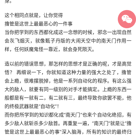
身。
这个相同点就是，让你觉得
撸管是这世上最最恶心的一件事
当你把学到的东西都化成这一念想的时候，邪念一出现自然
会灰飞烟灭，就像甄子丹版的大闹天空中的南天门作用一
样，任何妖魔鬼怪一靠近，就会身死陨灭。
造以前的错误思想，那怎样的思想才是正确的呢，才是高觉
悟？ 再细说一下，你就知道这种力量的强大之处了，撸管
会上瘾，很难摆脱掉，他是一系列自动化的程序。有这么强
大的敌人，就要有同一级别的对手才能搞定。上瘾的东西一
般都是有一就有二，有二就有三，最终导致你欲罢不能，他
的终极武器就是“自动化”！
而你把所学到的知识都化成“南天门”也来个自动化绝招，有
多少敌人就斩杀多少敌首。再重复一遍，“南天门”就是让”撸
管是这世上最最恶心的事“深入脑海，所有的知识的最终归