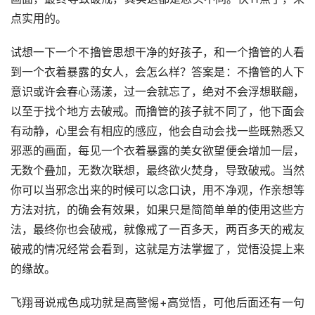
点实用的。
试想一下一个不撸管思想干净的好孩子，和一个撸管的人看
到一个衣着暴露的女人，会怎么样？答案是：不撸管的人下
意识或许会春心荡漾，过一会就忘了，绝对不会浮想联翩，
以至于找个地方去破戒。而撸管的孩子就不同了，他下面会
有动静，心里会有相应的感应，他会自动会找一些既熟悉又
邪恶的画面，每见一个衣着暴露的美女欲望便会增加一层，
无数个叠加，无数次联想，最终欲火焚身，导致破戒。当然
你可以当邪念出来的时候可以念口诀，用不净观，作亲想等
方法对抗，的确会有效果，如果只是简简单单的使用这些方
法，最终你也会破戒，就像戒了一百多天，两百多天的戒友
破戒的情况经常会看到，这就是方法掌握了，觉悟没提上来
的缘故。
飞翔哥说戒色成功就是高警惕+高觉悟，可他后面还有一句