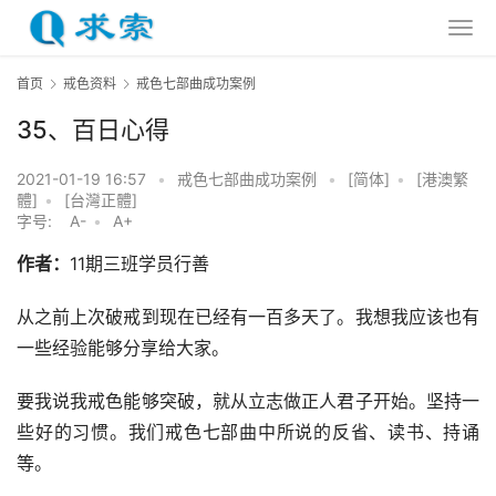
首页
戒色资料
戒色七部曲成功案例
35、百日心得
2021-01-19 16:57
•
戒色七部曲成功案例
•
[简体]
•
[港澳繁
體]
•
[台灣正體]
字号:
A-
•
A+
作者：
11期三班学员行善
从之前上次破戒到现在已经有一百多天了。我想我应该也有
一些经验能够分享给大家。
要我说我戒色能够突破，就从立志做正人君子开始。坚持一
些好的习惯。我们戒色七部曲中所说的反省、读书、持诵
等。