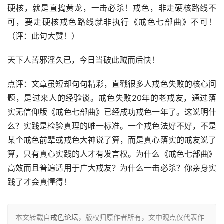
硬核，就是直捣黄龙，一击必杀！戒色，非走硬核路线不
可，要走硬核戒色路线就非执行《戒色七部曲》不可！
（评：此句大赞！）
天下人苦邪淫久已，今日当破此贼而后快！
点评：文章虽短却句句精彩，直戳很多人戒色失败的核心问
题，是过来人的经验谈。戒色失败20年的老戒友，通过落
实无信仰版《戒色七部曲》已经成功戒色一年了。这说明什
么？实践是检验真理的唯一标准。一个戒色法好不好，不是
某个戒色前辈或戒色大神说了算，而是真心落实的戒友说了
算，只有真心实践的人才有发言权。为什么《戒色七部曲》
高效而且普遍适用于广大戒友？为什么一击必杀？你亲身实
践了才会真懂得！
本文转载自
戒色论坛
，版权归原作者所有，文中观点仅代表作