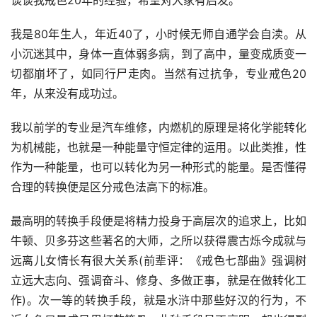
谈谈我戒色20年的经验，希望对大家有启发。
我是80年生人，年近40了，小时候无师自通学会自渎。从
小沉迷其中，身体一直体弱多病，到了高中，量变成质变一
切都崩坏了，如同行尸走肉。当然有过抗争，专业戒色20
年，从来没有成功过。
我以前学的专业是汽车维修，内燃机的原理是将化学能转化
为机械能，也就是一种能量守恒定律的运用。以此类推，性
作为一种能量，也可以转化为另一种形式的能量。是否懂得
合理的转换便是区分戒色法高下的标准。
最高明的转换手段便是将精力投身于高层次的追求上，比如
牛顿、贝多芬这些著名的大师，之所以获得震古烁今成就与
远离儿女情长有很大关系(前辈评：《戒色七部曲》强调树
立远大志向、强调奋斗、修身、多做正事，就是在做转化工
作)。次一等的转换手段，就是水浒中那些好汉的行为，不