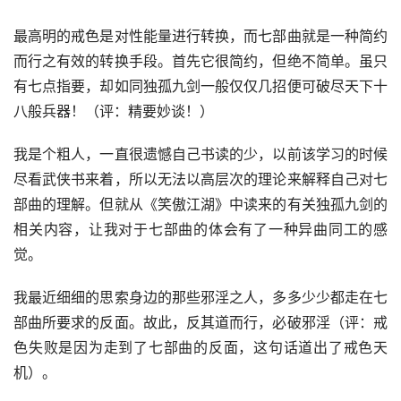
最高明的戒色是对性能量进行转换，而七部曲就是一种简约
而行之有效的转换手段。首先它很简约，但绝不简单。虽只
有七点指要，却如同独孤九剑一般仅仅几招便可破尽天下十
八般兵器！（评：精要妙谈！）
我是个粗人，一直很遗憾自己书读的少，以前该学习的时候
尽看武侠书来着，所以无法以高层次的理论来解释自己对七
部曲的理解。但就从《笑傲江湖》中读来的有关独孤九剑的
相关内容，让我对于七部曲的体会有了一种异曲同工的感
觉。
我最近细细的思索身边的那些邪淫之人，多多少少都走在七
部曲所要求的反面。故此，反其道而行，必破邪淫（评：戒
色失败是因为走到了七部曲的反面，这句话道出了戒色天
机）。