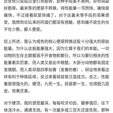
近女色只是成日里打熬筋骨，此种手段虽不高明，却也得副
好筋骨。最末等的便是不转换，将性能量一泻而快，痛快是
痛快，不过接着就是快痛了。对于这最末等手段的恶果感
受，我想到论坛来的同道们都深有感触，感到痛不欲生的也
不在少数，鄙人便是。
综上所述，我认为戒色的核心便是转换这股十分强大的原始
能量。为什么这股能量强大，因为它属于我们的本能。一切
动物的生存主题都逃不开食物和繁衍，所以与繁衍相关的性
能量着实厉害，而人类又是此中翘楚。大部分动物都有固定
发情期，而人类却是四季如春（发春的春），辩证地来看这
样有利于种族延续，反过来看就容易泛滥成灾。总之，性能
量是很强大的，硬顶，九死一生。就是那一生，也得脱几层
皮，效果还差。
对于硬顶，我的感受最深，每每咬牙切齿、握拳强忍，往下
体浇冷水，通通无效。有一次最多戒三百天还是失败，那种