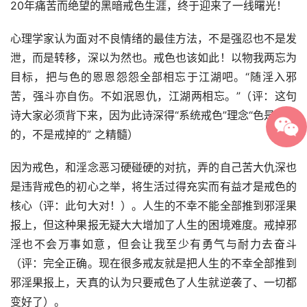
20年痛苦而绝望的黑暗戒色生涯，终于迎来了一线曙光！
心理学家认为面对不良情绪的最佳方法，不是强忍也不是发
泄，而是转移，深以为然也。戒色也该如此！以物我两忘为
目标，把与色的恩恩怨怨全部相忘于江湖吧。“随淫入邪
苦，强斗亦自伤。不如泯恩仇，江湖两相忘。”（评：这句
诗大家必须背下来，因为此诗深得“系统戒色”理念“色是忘掉
的，不是戒掉的” 之精髓）
因为戒色，和淫念恶习硬碰硬的对抗，弄的自己苦大仇深也
是违背戒色的初心之举，将生活过得充实而有益才是戒色的
核心（评：此句大对！）。人生的不幸不能全部推到邪淫果
报上，但这种果报无疑大大增加了人生的困境难度。戒掉邪
淫也不会万事如意，但会让我至少有勇气与耐力去奋斗
（评：完全正确。现在很多戒友就是把人生的不幸全部推到
邪淫果报上，天真的认为只要戒色了人生就逆袭了、一切都
变好了）。