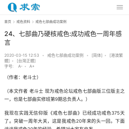
首页
戒色资料
戒色七部曲成功案例
24、七部曲乃硬核戒色:成功戒色一周年感
言
2020-03-15 12:53
•
戒色七部曲成功案例
•
[简体]
•
[港澳繁
體]
•
[台灣正體]
字号:
A-
•
A+
（作者：老斗士）
（本文作者 老斗士 现为戒色论坛戒色七部曲版三位版主之
一，也是七部曲实修班第9期总负责人。）
我现在实践无信仰版《戒色七部曲》已经成功戒色375天
了。突破一周年大关，这是我戒色20年来的头一回。下面