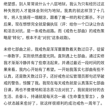
绝望感，别人常常说什么十八层地狱，我认为只有经历过这
种失败的人才能体会到何为地狱。我真的就这样顶了十几
年，将人生搞得一塌糊涂，跟着了魔一样的和它厮杀，不计
后果，现在想想完全就是偏执狂（评：给你一个口诀让你去
和淫念对抗，是一条戒色歧路。而《戒色七部曲》的戒色策
略是“转化”，根本不走“对抗”这条歧路)。
未修七部曲之前，我戒色是浑浑噩噩数着天数过日子，徒留
一串数字，实则依然虚度光阴。直到遇上七部曲，通过实修
我才渐渐冷静并有了些章法起来，并通过最近一段时间的效
果来看，我内心开始有了希望。一开始我落实七部曲有些不
认真，还是数天数过日子，还好戒色论坛管理员那句迟早破
戒的警告，惊醒了我。我现在每天戒色就是认真落实七部曲
日课，再也不傻傻地和淫念恶习去对抗了，我就是好好的去
生活、去奋斗，持诵就是每天念一遍《生命重生誓言》，身
心状态越来愈好了，就这样很顺利的成功戒色一周年了。