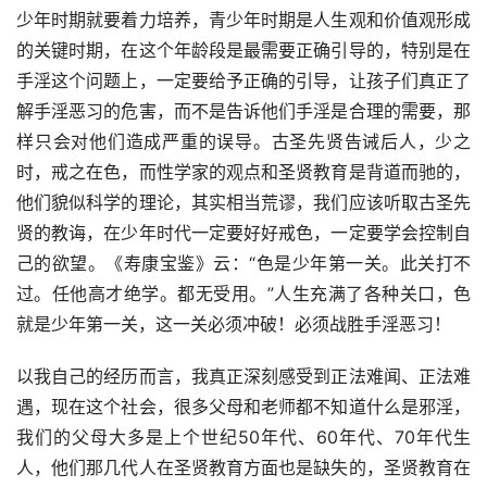
少年时期就要着力培养，青少年时期是人生观和价值观形成
的关键时期，在这个年龄段是最需要正确引导的，特别是在
手淫这个问题上，一定要给予正确的引导，让孩子们真正了
解手淫恶习的危害，而不是告诉他们手淫是合理的需要，那
样只会对他们造成严重的误导。古圣先贤告诫后人，少之
时，戒之在色，而性学家的观点和圣贤教育是背道而驰的，
他们貌似科学的理论，其实相当荒谬，我们应该听取古圣先
贤的教诲，在少年时代一定要好好戒色，一定要学会控制自
己的欲望。《寿康宝鉴》云：“色是少年第一关。此关打不
过。任他高才绝学。都无受用。”人生充满了各种关口，色
就是少年第一关，这一关必须冲破！必须战胜手淫恶习！
以我自己的经历而言，我真正深刻感受到正法难闻、正法难
遇，现在这个社会，很多父母和老师都不知道什么是邪淫，
我们的父母大多是上个世纪50年代、60年代、70年代生
人，他们那几代人在圣贤教育方面也是缺失的，圣贤教育在