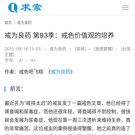
首页
戒为良药
戒为良药 第93季：戒色价值观的培养
2015-08-16 15:55
•
戒为良药
•
[简体]
•
[港澳繁體]
•
[台灣
正體]
字号:
A-
•
A+
作者：戒色吧飞翔  《
戒为良药
》
前言：
最近名为“戒得太迟”的戒友发了一篇戒色文章，他已经得了
肾衰竭和尿毒症，而他还很年轻，肾衰竭得不到控制，很快
就会发展为尿毒症，他现在靠一周三次透析来维持生命，真
的非常痛苦。这位戒友的案例很值得警醒，他之前真的造了