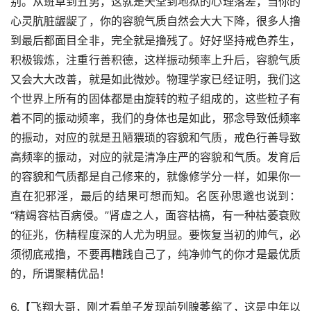
别。从班草到丑男，这就是天堂到地狱的心理落差，当你的
心灵肮脏龌龊了，你的容貌气质自然会大大下降，很多人撸
到最后都面目全非，完全就是撸残了。好好坚持戒色养生，
积极锻炼，注重行善积德，这样振动频率上升后，容貌气质
又会大大改善，就是如此微妙。物理学家已经证明，我们这
个世界上所有的固体都是由旋转的粒子组成的，这些粒子有
着不同的振动频率，我们的身体也是如此，邪念导致低频率
的振动，对应的就是丑陋猥琐的容貌和气质，戒色行善导致
高频率的振动，对应的就是清净庄严的容貌和气质。发育后
的容貌和气质都是自己修来的，就像修学分一样，如果你一
直在犯邪淫，最后的结果可想而知。名医孙思邈也说到：
“精竭容枯百病侵。”肾虚之人，面容枯槁，有一种枯萎衰败
的征兆，伤精程度深的人尤为明显。要恢复当初的帅气，必
须彻底戒撸，不要再糟践自己了，纯净帅气的你才是最优质
的，所谓聚精优品！
6.【飞翔大哥，刚才看单子发现前列腺萎缩了，这是中年以