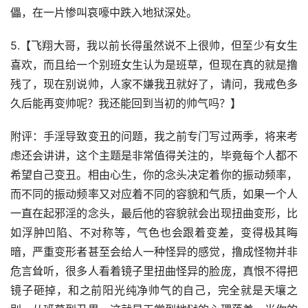
儡，在一片惨叫哀嚎中跌入地狱深处。
5.【飞翔大哥，我以前长得虽然说不上很帅，但至少有女生
喜欢，而且给一个别班女生认为是班草，但现在真的就是撸
残了，现在别说帅，人家不嫌我丑就好了，请问，我戒色多
久后能再变帅呢？我还能回到当初的帅气吗？】
附评：手淫导致变丑的问题，我之前专门写过两季，将来考
虑还会讲讲，这个主题是非常值得关注的，毕竟每个人都不
希望自己变丑。相由心生，你的念头决定着你的振动频率，
而不同的振动频率又对应着不同的容貌和气质，如果一个人
一直在起邪淫的念头，最后他的容貌就会出现扭曲变形，比
如浮肿凹陷、不对称等，气色也会跟着变差，变得极其晦
暗，严重变形者甚至会给人一种怪异的感觉，撸成怪物并非
危言耸听，很多人看着镜子里扭曲怪异的脸庞，真恨不得把
镜子砸掉，和之前阳光纯净帅气的自己，完全就是天壤之