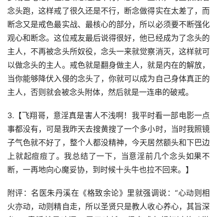
念头跑，这样戒了很久还是不行，断念做得实在太差了，而
断念又是戒色最实战、最核心的部分，所以必须要不断强化
观心和断念。这位戒友最后说得很好，他已经成为了念头的
主人，不再被念头所奴役，念头一来就觉察消灭，这样就可
以做念头的主人。戒色就是翻身做主人，就是内在的解放，
当你能够降伏入侵的念头了，你就可以成为自己身体真正的
主人，否则就会被念头附体，然后就是一连串的破戒。
3.【飞翔哥，意淫真是害人不浅啊！我平时看一部电影一点
事都没有，可是我昨天去搜黄搜了一个多小时，当时我照镜
子气色就不好了，整个人都没精神，今天居然额头和下巴边
上就起痘痘了。我总结了一下，当意淫前几个念头如果不
断，一再地向心魔妥协，到时候十头牛也拉不回来。】
附评：名医朱丹溪在《格致余论》里就强调说：“心动则相
火亦动，动则精自走，所以圣贤只是教人收心养心，其旨深