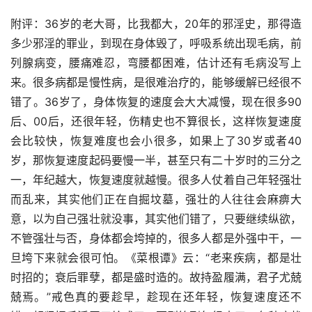
附评：36岁的老大哥，比我都大，20年的邪淫史，那得造
多少邪淫的罪业，到现在身体毁了，呼吸系统出现毛病，前
列腺病变，腰痛难忍，弯腰都困难，估计还有毛病没写上
来。很多病都是慢性病，是很难治疗的，能够缓解已经很不
错了。36岁了，身体恢复的速度会大大减慢，现在很多90
后、00后，还很年轻，伤精史也不算很长，这样恢复速度
会比较快，恢复难度也会小很多，如果上了30岁或者40
岁，那恢复速度起码要慢一半，甚至只有二十岁时的三分之
一，年纪越大，恢复速度就越慢。很多人仗着自己年轻强壮
而乱来，其实他们正在自掘坟墓，强壮的人往往会麻痹大
意，以为自己强壮就没事，其实他们错了，只要继续纵欲，
不管强壮与否，身体都会垮掉的，很多人都是外强中干，一
旦垮下来就会很可怕。《菜根谭》云：“老来疾病，都是壮
时招的；衰后罪孽，都是盛时造的。故持盈履满，君子尤兢
兢焉。”戒色真的要趁早，趁现在还年轻，恢复速度还不