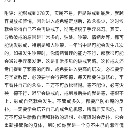
附评：能够戒到278天，实属不易，但是越戒到最后，就越
容易放松警惕，因为进入戒色稳定期后，欲念很少，这时候
就会觉得自己不会再破戒了，彻底摆脱了手淫恶习。其实，
导致破戒的原因是非常多的，独处、吵架、情绪差等，都可
能诱发破戒，特别是和人吵架，一年当中是可能会发生几次
的，如果发生吵架时，你情绪管理的能力不行，那就很可能
会通过手淫来发泄，这是非常多见的破戒套路。这位戒友还
专门提到了积德的问题，戒色要进入更高的层次，必须要学
习圣贤教育，必须要学会行善积德，每天都要注意修心，牢
牢看住自己的念头，千万不可放松警惕。德不配位，必有灾
殃！德不行，迟早会破戒的，戒到最后拼的就是德，德跟不
上，破戒自然就会发生。不管戒多久，都要严防心魔的反
扑，一定要学会培养自己的戒色危机感，所谓居安思危，千
万不可滋生骄傲自满和轻敌的思想，心魔随时会反扑，它会
重新接管你的身体，到时候你就是一个身不由己的邪淫傀