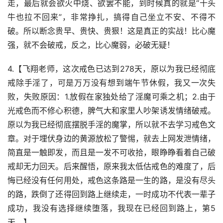
走，最后就会欲火中烧、欲罢不能，到时候真的就是“十头
牛也拉不回来”，非常挣扎，搞得自己坐立不安、不得不
破。所以断念贵早、贵快、贵狠！这是真正的实战！比心魔
强，就不会破戒，反之，比心魔弱，必破无疑！
4.【飞翔老师，这次戒色已达到278天，原以为我已经彻底
戒除手淫了，可是万万没有想到端午节休假，我又一次失
败，失败原因：1.放假在家独处给了淫魔可乘之机；2.由于
光戒色而不修心积德，脾气大和家里人吵架诱发情绪破戒。
原以为我已经彻底摆脱手淫的魔掌，所以就不去学习戒色文
章。对于埋伏身边的黄源放松了警惕，就去上网发泄情绪，
简直是一触即发，而且是一发不可收拾，眼睁睁看着自己破
戒却无力回天。后来醒悟，原来我太低估戒色的难度了，后
悔已经没有任何用处，戒色这条路是一生的路，是没有尽头
的路，跌倒了还得回到路上继续走，一时成功不代表一辈子
成功，我没有选择继续堕落，我现在已经回到路上，第5
天。】