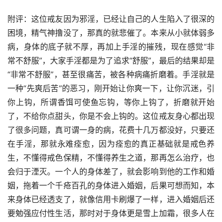
附评：这位戒友因为邪淫，已经让自己的人生陷入了很深的
困境，精气神撸没了，那真的就悲催了。本来从小就体弱多
病，身体的底子就不厚，再加上手淫的摧残，现在感觉“非
常不舒服”，大家手淫都是为了追求“舒服”，最后的结果却是
“非常不舒服”，甚至很痛苦，被各种病痛折磨着。手淫就是
一种“先爽后苦”的恶习，刚开始让你爽一下，让你沉迷，引
你上钩，所谓香饵可使鱼忘钩，等你上钩了，折磨就开始
了，不给你点甜头，你是不会上钩的。这位戒友身心都出现
了很多问题，真可谓一身的病，花费十几万都没好，只要还
在手淫，那就永难痊愈，因为痊愈的真正基础就是戒色养
生，不懂得戒色保精，不懂得养生之道，那再怎么治疗，也
会归于湮灭。一个人的身体差了，就会影响到他的工作和婚
姻，拖着一个千疮百孔的身体进入婚姻，后果可想而知，本
来身体已经透支了，就像信用卡刷爆了一样，进入婚姻后还
要勉强应付性生活，那时对于身体更是雪上加霜，很多人在