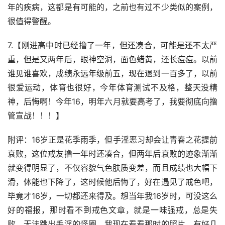
年的疾病，这都是有可能的，之前也有过不少类似的案例，
很值得警醒。
7.【刚进高中时已经撸了一年，但还凑合，可能是还不太严
重，但是又两年后，眼神空洞，面色蜡黄，还长痘痘。以前
谁见谁喜欢，成绩永远年级前五，现在退到一百多了，以前
很爱运动，体育也很好，今年体育测试不及格，整天没精
神，后悔啊！今年16，明年六月就要高考了，我要彻底向撸
管宣战！！！】
附评：16岁正是花季雨季，但手淫恶习却会让青春之花提前
衰败，这位戒友撸一年时还凑合，但两年后衰败的迹象渐渐
就变得明显了，不仅容貌气色肤质变差，而且成绩也大幅下
滑，体能也下降了，这时候他后悔了，好在遇见了戒色吧，
毕竟才16岁，一切都还来得及。想当年我16岁时，可没这么
好的福报，那时看不到戒色文章，就是一味强戒，总是失
败，无法跳出手淫的怪圈，我现在看看那时的照片，有好几