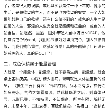
了，这是很大的误解。戒色其实就是过一种正常的、健康的
生活，是做欲望的主人，而不是沦为欲望的奴隶。一个人如
果能战胜自己的欲望，还有什么做不到的？戒色的人生才是
正常的人生，邪淫的人生完全就是龌龊和扭曲的，戒色的人
最自信、最坦然、最酷！国外年轻人当中流行NOFAP，他
们觉得戒色很cool，我们也应该好好坚持戒色，别人狂撸自
毁，而我们戒色重生，这就足够酷！真的是酷毙了！还没开
始戒色的人，真的是OUT了！
二，戒色保精属于能量管理
人就是一个能量体，能量高，就不容易生病，能量低，就会
染上各种疾病。中医讲精少则病，肾精就是人体最宝贵的能
量， 《摄生三要》有云：“元精在体，犹木之有脂，神倚之
如鱼得水，气依之如雾覆渊。然此精既泄之后，则真体已
亏，元形已鏧，不知持满，不知保啬，所生有限，所耗无
穷，未至中年，五脏衰尽，百脉俱枯矣。”吕祖曰：“啬精宜