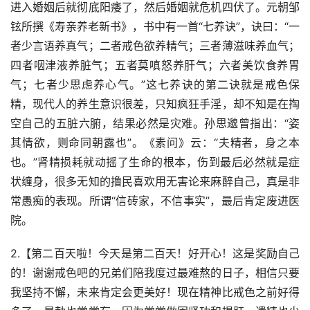
进入婚姻后就彻底阳痿了，然后婚姻就危机四伏了。元朝邹
铉所撰《寿亲养老新书》，书中有一首“七养诀”，诀曰：“一
者少言语养真气；二者戒色欲养精气；三者薄滋味养血气；
四者咽津液养脏气；五者莫嗔怒养肝气；六者美饮食养胃
气；七者少思虑养心气。”这七养诀的第二诀就是戒色保
精，现代人的养生意识很差，只知疯狂手淫，却不知是在掏
空自己的五脏六腑，结果必然是灾难。孙思邈曾指出：“姿
其情欲，则命同朝露也”。《素问》云：“夫精者，身之本
也。”肾精损耗就动摇了生命的根本，伤到最后必然就是症
状缠身，很多无知的撸民喜欢用无害论来麻醉自己，真是非
常愚痴的表现。所谓“信砖家，不信事实”，最后肯定废进医
院。
2.【第二百天啦！今天是第二百天！好开心！这是奖励自己
的！谢谢戒色吧的兄弟们陪我度过最难熬的日子，相信只要
我坚持不懈，未来肯定会更美好！现在精神比戒色之前好得