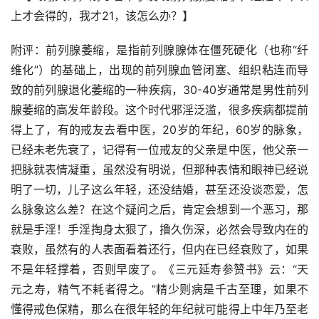
上才会得的，我才21，该怎么办？】
附评：前列腺萎缩，是指前列腺腺体在僵死硬化（也称“纤
维化”）的基础上，出现的前列腺血管闭塞、组织粘连而导
致的前列腺退化萎缩的一种疾病，30-40岁通常是男性前列
腺萎缩的高发年龄段。这个时代邪淫泛滥，很多疾病都提前
得上了，有的戒友去看中医，20岁的年纪，60岁的脉象，
已经未老先衰了，记得有一位戒友的父亲是中医，他父亲一
把脉就表情凝重，虽然没有明说，但那种表情和眼神已经说
明了一切，儿子这么年轻，还没结婚，甚至还没谈恋爱，怎
么脉象这么差？在这个疑问之后，肯定会想到一个恶习，那
就是手淫！手淫掏身太狠了，撸久伤深，必然会导致内在的
衰败，虽然有的人表面看着还行，但内在已经衰败了，如果
不是年轻撑着，否则早废了。《三元延寿参赞书》云：“天
元之寿，精气不耗者得之。”精少则病是千古至理，如果不
懂得戒色保精，那么在很年轻的年纪就可能得上中年乃至老