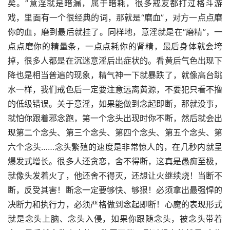
矣。”意淫就是暗漏，属于暗耗，很多戒友都打过格斗游
戏，里面有一个很经典的词，那就是“磨血”，对方一点点磨
你的血，磨到最后就挂了。同样地，意淫就是在“磨精”，一
点点磨你的精量条，一点点耗你的肾精，最后身体就会垮
掉，很多人都是在沉迷意淫后出症状的。看黄后气色出现下
降也是相当普遍的现象，精气神一下就暴跌了，就像高台跳
水一样，我们戒色后一定要注意远离黄源，不要犯只看不撸
的低级错误。关于意淫，如果能做到念起即断，那就没事，
就怕你跟着邪念跑，第一个念头出现时你不断，然后就会出
现第二个念头、第三个念头、第四个念头、第五个念头、第
六个念头……念头繁殖的速度是非常惊人的，在几秒内就呈
爆发式增长。很多人还贪恋，舍不得断，这真是愚痴至极，
就像头发着火了，他还舍不得灭，还想让火继续烧！当断不
断，反受其害！断念一定要够快、够狠！必须拿出最强悍的
决断力和执行力，必须严格做到念起即断！心魔的表现形式
就是念头上脑、念头入侵，如果你跟随念头，被念头带着