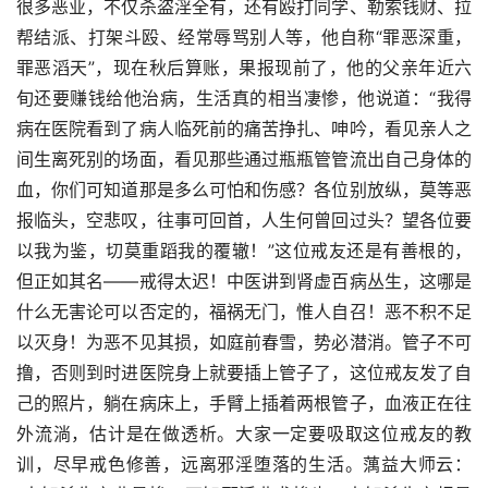
很多恶业，不仅杀盗淫全有，还有殴打同学、勒索钱财、拉
帮结派、打架斗殴、经常辱骂别人等，他自称“罪恶深重，
罪恶滔天”，现在秋后算账，果报现前了，他的父亲年近六
旬还要赚钱给他治病，生活真的相当凄惨，他说道：“我得
病在医院看到了病人临死前的痛苦挣扎、呻吟，看见亲人之
间生离死别的场面，看见那些通过瓶瓶管管流出自己身体的
血，你们可知道那是多么可怕和伤感？各位别放纵，莫等恶
报临头，空悲叹，往事可回首，人生何曾回过头？望各位要
以我为鉴，切莫重蹈我的覆辙！”这位戒友还是有善根的，
但正如其名——戒得太迟！中医讲到肾虚百病丛生，这哪是
什么无害论可以否定的，福祸无门，惟人自召！恶不积不足
以灭身！为恶不见其损，如庭前春雪，势必潜消。管子不可
撸，否则到时进医院身上就要插上管子了，这位戒友发了自
己的照片，躺在病床上，手臂上插着两根管子，血液正在往
外流淌，估计是在做透析。大家一定要吸取这位戒友的教
训，尽早戒色修善，远离邪淫堕落的生活。蕅益大师云：