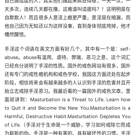
自己搞适度的人，其实他们撸起来疯狂得很，一天一次，一
天多次，连续几天都在撸，这难道叫适度吗？！这明明是在
自欺欺人！而且很多人意淫上瘾更严重，意淫是在暗漏，而
他自己因为无知还以为这样没事，直到身体彻底垮掉，他才
幡然醒悟。
手淫这个词语在英文方面有好几个，其中有一个是：self-
abuse。abuse有滥用、虐待、弊端、恶习之意，这个词汇
已经充分说明了手淫的性质。国外的戒色网站有很多，国外
还有专门的戒性瘾机构和戒色学校，我国这方面还处在起步
阶段，相信将来会有越来越多的人认识到手淫的危害并且开
始立志戒除手淫恶习。我最近看的一篇国外的戒色文章，里
面就讲到：Masturbation is a Threat to Life. Learn how 
to Quit it and Become the New You.Masturbation is a 
Harmful, Destructive Habit.Masturbation Depletes You 
of Life.（手淫对于生命是一个威胁，学习如何戒除它而成
为崭新的你。手淫是一种有害的、具有破坏性的习惯。手淫