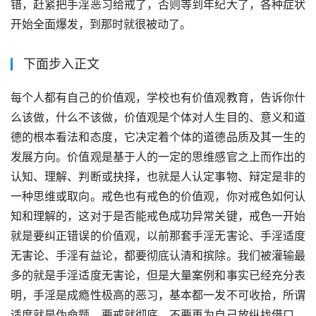
错，赶紧把手淫恶习给戒了，否则等到年纪大了，各种症状
开始全面爆发，到那时就很被动了。
下面步入正文
每个人都有自己的价值观，学校也有价值观教育，告诉你什
么该做，什么不该做，价值观是个体对人生目的、意义和道
德的根本看法和态度，它决定着个体的道德品质及其一生的
发展方向。价值观是基于人的一定的思维感官之上而作出的
认知、理解、判断或抉择，也就是人认定事物、辩定是非的
一种思维或取向。戒色也有戒色的价值观，你对戒色如何认
知和理解的，这对于是否能戒色成功异常关键，戒色一开始
就是要纠正错误的价值观，以前那套手淫无害论、手淫适度
无害论、手淫有益论，都要彻底认清和摈除。我们被灌输最
多的就是手淫适度无害论，但是大量案例和事实已经充分表
明，手淫是成瘾性极高的恶习，基本都一发不可收拾，所谓
适度就是伪命题，要戒就彻底，不要再为自己放纵找借口，