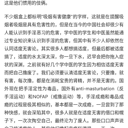
这是他们惯用的伎俩。
不少烟盒上都标明“吸烟有害健康”的字样，这就是在提醒吸
烟者吸烟是具有危害性的，但是在当今的中国社会却很少有
人能认识到手淫恶习的危害，学中医的学生和中医虽然能通
过专业知识来认识到手淫的危害，但其中有不少人却依然在
认同适度无害论。其实很多人都想搞适度，但最后都被适度
搞了，适度的水太深太深，你一旦下水，迟早会把你拖入症
状的深渊，之前就有好几个学中医的学生因为相信适度无害
而把自己撸废了。我们必须要认清适度无害论，只要撸，就
有害，每次撸，都是在消耗宝贵的肾精，并不是无害的。国
外现在把手淫定性为毒品，国外有anti-masturbation（反
手淫运动）和NOFAP（戒撸运动）等，手淫成瘾和毒品成
瘾的过程是极其相似的，基本都是一次成瘾，一旦尝到了那
种快感，就会深陷其中，很多人就是在适度无害的借口和幌
子下，一次次掏空自己，最终沦为了废人。那些口口声声说