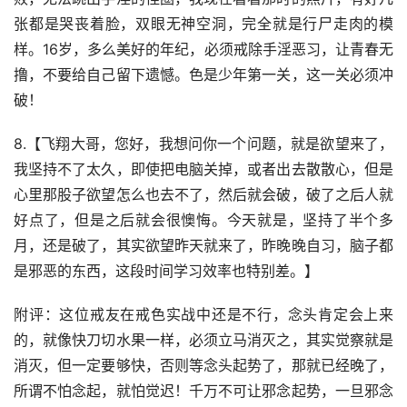
张都是哭丧着脸，双眼无神空洞，完全就是行尸走肉的模
样。16岁，多么美好的年纪，必须戒除手淫恶习，让青春无
撸，不要给自己留下遗憾。色是少年第一关，这一关必须冲
破！
8.【飞翔大哥，您好，我想问你一个问题，就是欲望来了，
我坚持不了太久，即使把电脑关掉，或者出去散散心，但是
心里那股子欲望怎么也去不了，然后就会破，破了之后人就
好点了，但是之后就会很懊悔。今天就是，坚持了半个多
月，还是破了，其实欲望昨天就来了，昨晚晚自习，脑子都
是邪恶的东西，这段时间学习效率也特别差。】
附评：这位戒友在戒色实战中还是不行，念头肯定会上来
的，就像快刀切水果一样，必须立马消灭之，其实觉察就是
消灭，但一定要够快，否则等念头起势了，那就已经晚了，
所谓不怕念起，就怕觉迟！千万不可让邪念起势，一旦邪念