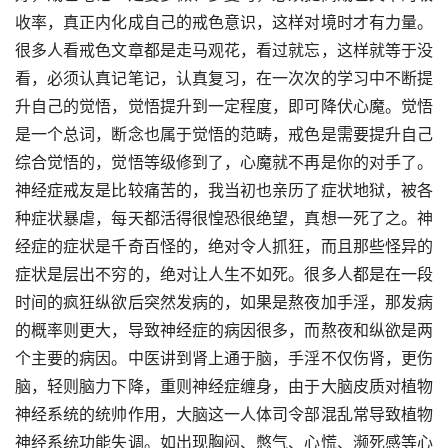
收率，真正内化成自己的戒色意识，这样对境时才有力量。
很多人看戒色文章都是走马观花，看过就忘，这样就等于没
看，必须认真记笔记，认真复习，在一次次的学习中不断提
升自己的觉悟，觉悟提升到一定程度，即可降伏心魔。觉悟
是一个总词，断念也属于觉悟的范畴，戒色是需要提升自己
综合觉悟的，觉悟等级修到了，心魔就不再是你的对手了。
神经症戒友是比较痛苦的，我当初也亲历了症状地狱，被各
种症状暴虐，每天都活得很惶恐很绝望，真想一死了之。神
经症的症状是千奇百怪的，绝对令人抓狂，而且那些怪异的
症状是层出不穷的，绝对让人生不如死。很多人都是在一段
时间的疯狂纵欲后突然发病的，如果是熬夜加手淫，那发病
的概率则更大，导致神经症的病因很多，而熬夜和纵欲是两
个主要的病因。中医讲到肾上通于脑，手淫不仅伤肾，更伤
脑，轻则脑力下降，重则神经症缠身，由于大脑皮质对植物
神经系统的统帅作用，大脑这一人体司令部混乱常导致植物
神经系统功能失调。如出现胸闷、憋气、心慌、濒死感等心