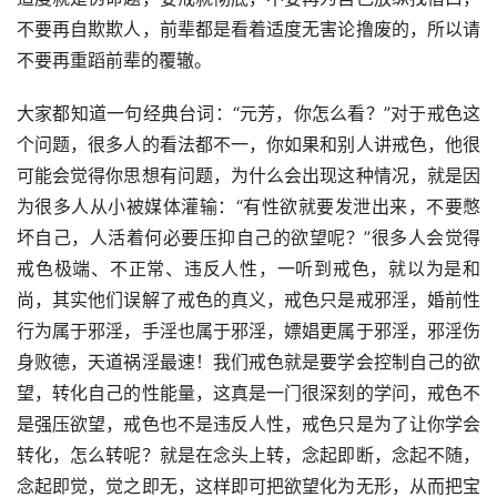
不要再自欺欺人，前辈都是看着适度无害论撸废的，所以请
不要再重蹈前辈的覆辙。
大家都知道一句经典台词：“元芳，你怎么看？”对于戒色这
个问题，很多人的看法都不一，你如果和别人讲戒色，他很
可能会觉得你思想有问题，为什么会出现这种情况，就是因
为很多人从小被媒体灌输：“有性欲就要发泄出来，不要憋
坏自己，人活着何必要压抑自己的欲望呢？”很多人会觉得
戒色极端、不正常、违反人性，一听到戒色，就以为是和
尚，其实他们误解了戒色的真义，戒色只是戒邪淫，婚前性
行为属于邪淫，手淫也属于邪淫，嫖娼更属于邪淫，邪淫伤
身败德，天道祸淫最速！我们戒色就是要学会控制自己的欲
望，转化自己的性能量，这真是一门很深刻的学问，戒色不
是强压欲望，戒色也不是违反人性，戒色只是为了让你学会
转化，怎么转呢？就是在念头上转，念起即断，念起不随，
念起即觉，觉之即无，这样即可把欲望化为无形，从而把宝