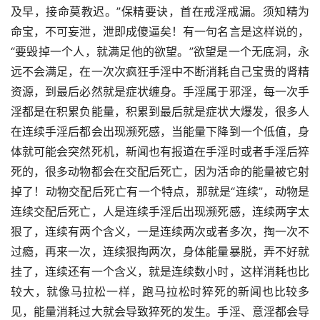
及早，接命莫教迟。”保精要诀，首在戒淫戒漏。须知精为
命宝，不可妄泄，泄即成傻逼矣！有一句名言是这样说的，
“要毁掉一个人，就满足他的欲望。”欲望是一个无底洞，永
远不会满足，在一次次疯狂手淫中不断消耗自己宝贵的肾精
资源，到最后必然就是症状缠身。手淫属于邪淫，每一次手
淫都是在积累负能量，积累到最后就是症状大爆发，很多人
在连续手淫后都会出现濒死感，当能量下降到一个低值，身
体就可能会突然死机，新闻也有报道在手淫时或者手淫后猝
死的，很多动物都会在交配后死亡，因为活命的能量被它射
掉了！动物交配后死亡有一个特点，那就是“连续”，动物是
连续交配后死亡，人是连续手淫后出现濒死感，连续两字太
狠了，连续有两个含义，一是连续两次或者多次，掏一次不
过瘾，再来一次，连续狠掏两次，身体能量暴脱，弄不好就
挂了，连续还有一个含义，就是连续数小时，这样消耗也比
较大，就像马拉松一样，跑马拉松时猝死的新闻也比较多
见，能量消耗过大就会导致猝死的发生。手淫、意淫都会导