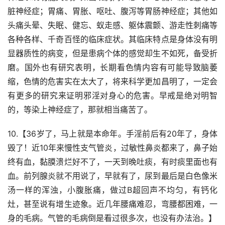
脏神经症；胃痛、胃胀、呕吐、腹泻等胃肠神经症；其他如
头痛头晕、失眠、健忘、蚁走感、躯体震颤、游走性刺痛等
各种各样、千奇百怪的临床症状。其临床特点是身体没有明
显器质性的病变，但是患病个体的感觉却生不如死，备受折
磨。国外也有研究表明，长期看色情内容有可能导致脑萎
缩，色情的危害实在太大了，将来科学更加昌明了，一定会
有更多的研究来证明邪淫对身心的危害。早戒是绝对明智
的，等染上神经症了，那就相当痛苦了。
10.【36岁了，马上就是本命年。手淫前后有20年了，身体
毁了！近10年来慢性支气管炎，过敏性鼻炎都来了，鼻子始
终有血，黏膜溃烂好不了，一天到晚吐痰，有时痰里面也有
血。前列腺炎就不用说了，早就有了，尿到最后是白色像米
汤一样的浑浊，小腹胀痛，做过B超回声不均匀，有钙化
灶，甚至说有增生迹象。近几年腰痛难忍，弯腰都困难，一
身的毛病。气管的毛病倒是看过很多次，也没有办法治。】