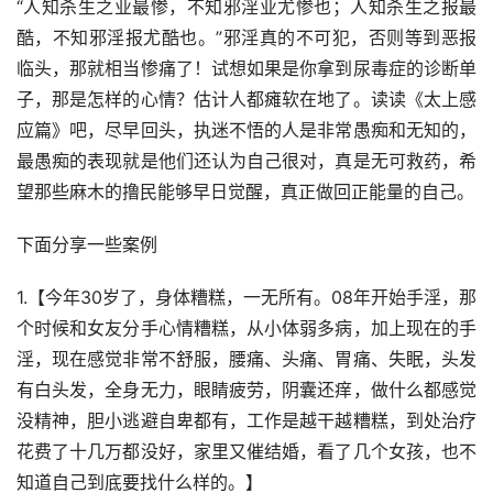
“人知杀生之业最惨，不知邪淫业尤惨也；人知杀生之报最
酷，不知邪淫报尤酷也。”邪淫真的不可犯，否则等到恶报
临头，那就相当惨痛了！试想如果是你拿到尿毒症的诊断单
子，那是怎样的心情？估计人都瘫软在地了。读读《太上感
应篇》吧，尽早回头，执迷不悟的人是非常愚痴和无知的，
最愚痴的表现就是他们还认为自己很对，真是无可救药，希
望那些麻木的撸民能够早日觉醒，真正做回正能量的自己。
下面分享一些案例
1.【今年30岁了，身体糟糕，一无所有。08年开始手淫，那
个时候和女友分手心情糟糕，从小体弱多病，加上现在的手
淫，现在感觉非常不舒服，腰痛、头痛、胃痛、失眠，头发
有白头发，全身无力，眼睛疲劳，阴囊还痒，做什么都感觉
没精神，胆小逃避自卑都有，工作是越干越糟糕，到处治疗
花费了十几万都没好，家里又催结婚，看了几个女孩，也不
知道自己到底要找什么样的。】