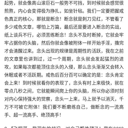
起势，就会像高山滚巨石一般势不可挡，到时候就会感觉很
煎熬，内心会变得极为挣扎，如坐针毡。我们一定要把握戒
色真正的核心，那就是断念！断念就是刺刀见红，不管看了
多少戒色文章，哪怕上万篇，最后还是要进入断念的实战，
纸上谈兵不行，必须苦练断念！念头不及时断掉，它就会牢
牢占据你的头脑，然后你就会像被附体一样开始手淫，撸完
才会清醒过来。念头出现的规律是周期性的活跃，我在之前
的文章里也讲到过，过一个周期，念头就会发起猛烈的进
攻，如果每次都能顶住念头的入侵，那么念头渐渐又会转入
休眠或者不活跃期。戒色后百分百可以确定的是：念头肯定
会上来！到时候就看你的表现了，念头有时上来极快，就在
零点几秒之间，它就能瞬间爬上你的头脑，所以你必须时刻
对内心保持强大的觉察，念头一上来，马上就予以消灭，千
万不可被它附体！我们要不断磨练自己，做断念的一流高
手、超一流高手、绝顶高手！