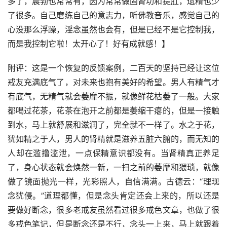
多了，晨勃也常常有，因为常常做固肾功和提肛，遗精也少
了很多。自己磨练自己的意志力，听佛教音乐，感觉自己的
心没那么浮躁，淫念虽然也会有，但是已经不是它控制我，
而是我控制它啦！太开心了！好有成就感！】
附评：这是一个恢复的反馈案例，二百天的坚持已经让这位
戒友充满底气了，对未来也抱有美好的希望。男人有精气才
有底气，无精气就会萎靡不振，就像鲜花枯萎了一般。大家
都喝过花茶，花茶在泡开之前都是萎缩干瘪的，但是一接触
到水，马上就舒展和滋润了，完全就不一样了。水之于花，
犹如精之于人，男人的肾精就是滋养五脏六腑的，而无知的
人却在滥撸滥泄，一点保精意识都没有。当肾精真正养足
了，身心状态就会焕然一新，一扫之前的萎靡和猥琐，就像
做了镜面抛光一样，光彩照人，自信满满。古德云：“理现
念犹侵。”道理都懂，但是念头肯定还会上来的，所以还是
要做好断念，很多老戒友虽然看过很多戒色文章，也做了很
多戒色笔记，但是断念还是不行，念头一上来，马上就跟着