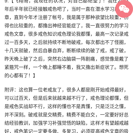
9.【飞翔哥，我现在的状况，对自己都绝望了！我在2013
年后半年就已经接触戒色吧了，当时一直在潜水学习戒色文
章，直到今年才注册了帐号，我是属于那种欲望比较重，伤
得也比较重的，都撸出神经官能症了，我一直很努力的学习
戒色文章，很多戒色知识戒色理论我都懂，最高一次记录戒
过一百多天，之后就持续不断地破戒，每次都出不了怪圈，
十几天就破，然后自暴自弃，断断续续的破了戒，戒了破，
昨天晚上破了之后，突然右边脑袋一阵剧痛，感觉像是戴了
紧箍咒一样，一个晚上都睡不着，我又撸出新症状了。想死
的心都有了！】
附评：这也算一位老戒友了，很多人都是刚开始戒得最好，
可以过百天，但是后来就越来越不行了，戒色理论都懂，但
是戒色实战却不行，这样的懂也不是真懂，只是泛泛之懂，
并不深刻。破戒就是交精费，精费不能白交，一定要好好总
结经验教训，加强学习补强觉悟的缺陷，这样才有望越戒越
好，戒色笔记一定要多做、多复习，必须提高戒色文章的吸