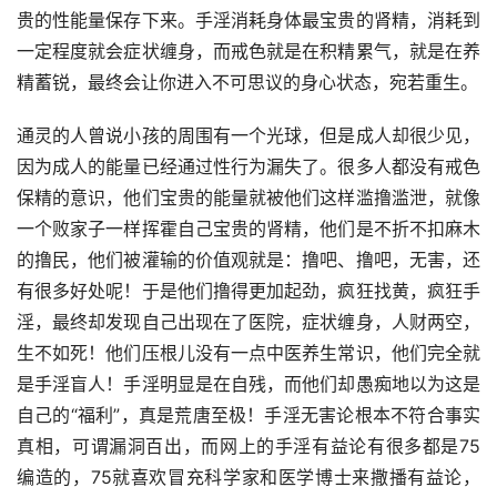
贵的性能量保存下来。手淫消耗身体最宝贵的肾精，消耗到
一定程度就会症状缠身，而戒色就是在积精累气，就是在养
精蓄锐，最终会让你进入不可思议的身心状态，宛若重生。
通灵的人曾说小孩的周围有一个光球，但是成人却很少见，
因为成人的能量已经通过性行为漏失了。很多人都没有戒色
保精的意识，他们宝贵的能量就被他们这样滥撸滥泄，就像
一个败家子一样挥霍自己宝贵的肾精，他们是不折不扣麻木
的撸民，他们被灌输的价值观就是：撸吧、撸吧，无害，还
有很多好处呢！于是他们撸得更加起劲，疯狂找黄，疯狂手
淫，最终却发现自己出现在了医院，症状缠身，人财两空，
生不如死！他们压根儿没有一点中医养生常识，他们完全就
是手淫盲人！手淫明显是在自残，而他们却愚痴地以为这是
自己的“福利”，真是荒唐至极！手淫无害论根本不符合事实
真相，可谓漏洞百出，而网上的手淫有益论有很多都是75
编造的，75就喜欢冒充科学家和医学博士来撒播有益论，