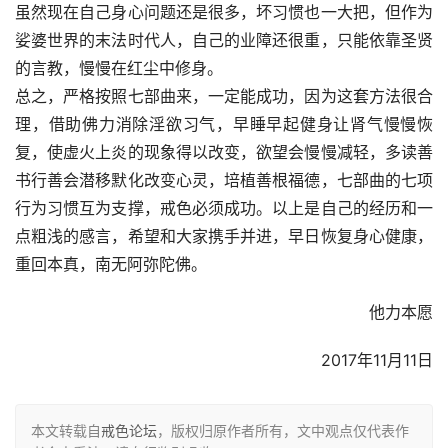
虽然现在自己身心问题还是很多，坏习惯也一大把，但作为
娑婆世界的末法时代人，自己的业障还很重，只能依靠圣贤
的言教，慢慢在红尘中修身。
总之，严格按照七部曲来，一定能成功，因为这套方法很合
理，借助佛力消除淫欲习气，早睡早起健身让肾气慢慢恢
复，使虚火上炎的现象得以改变，欲望会慢慢减轻，多读善
书行善会潜移默化改变心灵，培植善根福德，七部曲的七项
行为习惯互为支撑，戒色必须成功。以上是自己的经历和一
点粗浅的感言，希望和大家携手并进，早日恢复身心健康，
重回本真，南无阿弥陀佛。
他力本愿
2017年11月11日
本文转载自
戒色论坛
，版权归原作者所有，文中观点仅代表作