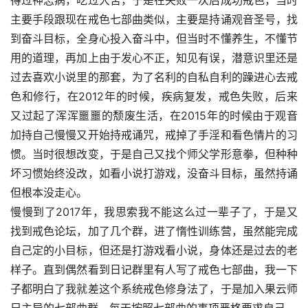
得过神志病，吃过大苦，于是在失败一次后成功戒色，当时
主要手段跟现在戒色七部曲类似，主要是持诵观音圣号，找
到奋斗目标，全身心投入奋斗中，但当时不懂养生，不懂节
用的道理，再加上由于发心不正，知见有误，潜意识里还是
过去喜欢小说里的那套，为了名利的自私自利的躁进心去戒
色和修行，在2012年的时候，疾病复发，戒色失败，后来
又过起了浑浑噩噩的颓废生活，在2015年的时候由于观音
加持自己慢慢又开始持戒诵咒，戒掉了手淫和看色情片的习
惯。当时很想改变，于是自己又找个师父学形意拳，但种种
坏习惯始终没改，如看小说打游戏，没奋斗目标，虽然持诵
但根本没走心。
慢慢到了2017年，我思索我不能这么过一辈子了，于是又
找到戒色论坛，加了几个群，进了惰性训练营，虽然能完成
自己定的小目标，但还是打游戏看小说，身体还是过去的老
样子。直到偶然看到日记群里有人写了戒色七部曲，我一下
子都明白了我就差这个系统戒色修身法了，于是加入果云师