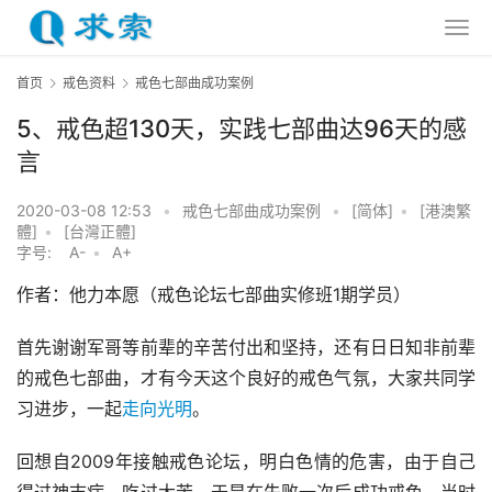
首页
戒色资料
戒色七部曲成功案例
5、戒色超130天，实践七部曲达96天的感
言
2020-03-08 12:53
•
戒色七部曲成功案例
•
[简体]
•
[港澳繁
體]
•
[台灣正體]
字号:
A-
•
A+
作者：他力本愿（戒色论坛七部曲实修班1期学员）
首先谢谢军哥等前辈的辛苦付出和坚持，还有日日知非前辈
的戒色七部曲，才有今天这个良好的戒色气氛，大家共同学
习进步，一起
走向光明
。
回想自2009年接触戒色论坛，明白色情的危害，由于自己