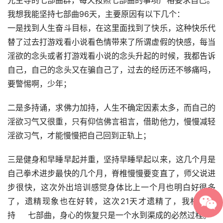
兄主导的七部曲群，每天按照七部曲的事项严格要求自己。
我想我能坚持七部曲96天，主要原因有以下几个：
一是找到人生奋斗目标，在这里面找到了快乐，这种快乐代
替了过去打游戏看小说看色情带来了所谓虚假的快感，每当
淫欲的念头或者打游戏看小说的念头升起的时候，我都告诉
自己，自己的念头又在骗自己了，过去的经历还不够痛吗，
要警惕啊，少年；
二是多持诵，求佛力加持，人生不确定因素太多，而自己的
淫欲习气又很重，只有仰信佛言祖言，借助他力，慢慢减轻
淫欲习气，才能慢慢把自己回到正轨上；
三是健身和早睡早起并重，坚持早睡早起以来，这几个月是
自己拳术进步最快的几个月，脊椎慢慢要变直了，师父说进
步很快，这次外出培训感觉身体比上一个月也明白好很多
了，遗精现象也在好转，这次21天才遗精了，我相信坚
持     七部曲，身心的恢复只是一个水到渠成的必然过程。