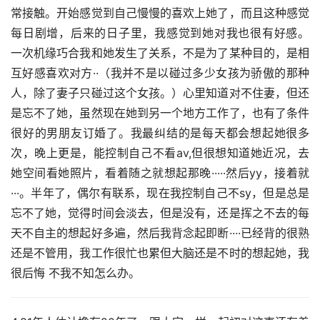
常接触。开始感觉到自己慢慢的喜欢上她了，而且这种感觉
每日剧增，后来的日子里，我感觉到她对我也很有好感。 
一次机缘巧合我和她发生了关系，不是为了某种目的，是相
互好感喜欢对方··（我并不是以碰过多少女孩为骄傲的那种
人，除了妻子只碰过这个女孩。）心里知道对不住妻，但还
是忘不了她，虽然现在她到另一个地方工作了，也有了条件
很好的男朋友订婚了。我最纠结的是每天都会想起她很多
次，晚上更是，能控制自己不看av,但很想知道她近况，去
她空间看她照片，看着随之就想起那晚·····然后yy，接着就
···。半年了，偶尔有联系，现在我控制自己不sy，但是总是
忘不了她，觉得时间会淡去，但是没有，还是挥之不去的每
天不自主的想起好多遍，然后我背念起即断····已经背的很熟
还是不管用，我工作很忙也累但大脑还是不时的想起她，我
很后悔 不我不知怎么办。