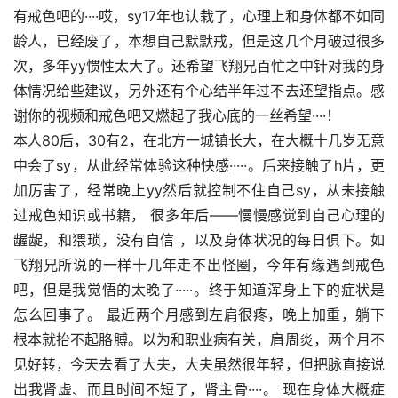
有戒色吧的····哎，sy17年也认栽了，心理上和身体都不如同
龄人，已经废了，本想自己默默戒，但是这几个月破过很多
次，多年yy惯性太大了。还希望飞翔兄百忙之中针对我的身
体情况给些建议，另外还有个心结半年过不去还望指点。感
谢你的视频和戒色吧又燃起了我心底的一丝希望····！
本人80后，30有2，在北方一城镇长大，在大概十几岁无意
中会了sy，从此经常体验这种快感·····。后来接触了h片，更
加厉害了，经常晚上yy然后就控制不住自己sy，从未接触
过戒色知识或书籍， 很多年后——慢慢感觉到自己心理的
龌龊，和猥琐，没有自信 ，以及身体状况的每日俱下。如
飞翔兄所说的一样十几年走不出怪圈，今年有缘遇到戒色
吧，但是我觉悟的太晚了·····。终于知道浑身上下的症状是
怎么回事了。 最近两个月感到左肩很疼，晚上加重，躺下
根本就抬不起胳膊。以为和职业病有关，肩周炎，两个月不
见好转，今天去看了大夫，大夫虽然很年轻，但把脉直接说
出我肾虚、而且时间不短了，肾主骨····。 现在身体大概症