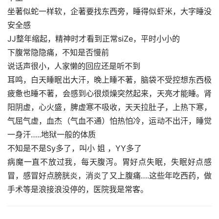
坐著似蛇一样软，企著要找东西旁，睡得似虾米，大字睡没
安全感
JJ整年缩起，精神时才看到正常siZe，平时小小的
下腹常隐隐痛，不知是否慢前
说话声很小，人家懒的回应还是听不到
耳鸣，白天睡眠出大汗，晚上睡不著，脑袋不受控想东西极
疲惫也睡不著，会感到心很烦燥突然起来，天亮才能睡。肾
阳阴虚，心火盛，脾虚寒不吸收，天天拉肚子，上热下寒，
气屈气虚，血杰（气血不通）怕热怕冷，运动不出汗，睡觉
一身汗…..地狱一般的体质
不知是不是Sy多了，叫小 姐 ，YY多了
病魔一直不放过我，每天腹泻。胃好点失眠，失眠好点感
冒，感冒好点膀胱炎，消炎了又上腹痛….这些年吃西药，做
手术等是浪接浪没停的，医院我是常客。