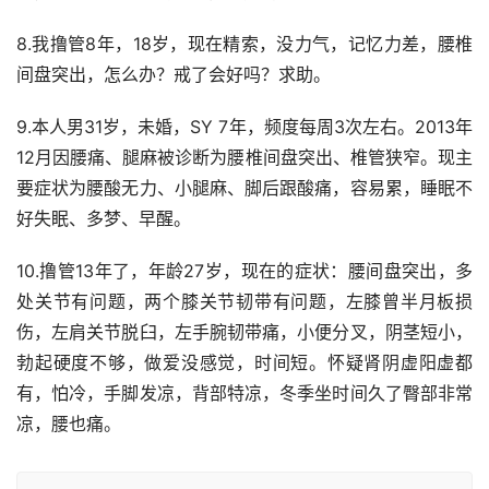
8.我撸管8年，18岁，现在精索，没力气，记忆力差，腰椎
间盘突出，怎么办？戒了会好吗？求助。
9.本人男31岁，未婚，SY 7年，频度每周3次左右。2013年
12月因腰痛、腿麻被诊断为腰椎间盘突出、椎管狭窄。现主
要症状为腰酸无力、小腿麻、脚后跟酸痛，容易累，睡眠不
好失眠、多梦、早醒。
10.撸管13年了，年龄27岁，现在的症状：腰间盘突出，多
处关节有问题，两个膝关节韧带有问题，左膝曾半月板损
伤，左肩关节脱臼，左手腕韧带痛，小便分叉，阴茎短小，
勃起硬度不够，做爱没感觉，时间短。怀疑肾阴虚阳虚都
有，怕冷，手脚发凉，背部特凉，冬季坐时间久了臀部非常
凉，腰也痛。