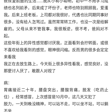
就恢复前面的生活……我从小有小聪明，初中一不用学习成
绩也名列前矛，后来成了坏份子，老师也特别照顾我，爱濩
我。后来上班老板，上司都对我很好，代遇也比同期同事好
很多，没有给人怎骂过。虽然常常转工作，也没一次是给解
雇的。父母从来不管我事，我很叛逆，很不考，爸妈对不
起。
这些年街上的异性感觉都讨厌我，正面看到会拧转面，或很
不喜欢给我看到的感觉，眼神很闪缩。反而男的很多会定定
来看我
我正在去放生路上，今天街上很多异性看我，感觉良好，没
那麼讨人厌了，敢跟人对视了
病：
胃痛接近二十年，腰盘突出，腰酸背痛，脱发（吃药止
住），经常感冒，上次感冒是10月中，这几天又犯了
脱力，一天到晚没精神，可以站不走，可以坐不站，可以躺
不坐