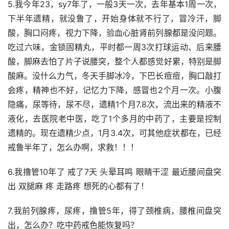
5.我今年23，sy7年了，一般3天一次，去年基本1周一次，
下半年遗精，就没鲁了，开始身体就不行了，冒冷汗，脚
酸，胸口闷疼，视力下降，验血心脏肾前列腺都是没问题。
吃过六味，金锁固精丸，平时都一周3次打球运动、后来腰
酸，脚麻去怕了片子说腰突，整个人都感觉好累，特别是脚
酸麻。没什么力气，冬天手脚冰冷，下巴长痘痘，胸口敲打
会疼，精神也不好，记忆力下降，感冒也2个月一次。小腹
隐痛，尿等待，尿不尽，遗精1个月7.8次，流出来的精液不
液化，去医院老中医，吃了1个多月的中药了，主要是控制
遗精的。现在遗精少点，1月3.4次，可其他症状都在，已经
戒鲁半年了，怎么办啊，求救！！！
6.我撸管10年了 戒了7天 头晕耳鸣 眼睛干涩 最近腰间盘突
出 双腿麻 疼 走路疼 想死的心都有了！
7.我前列腺疼，尿疼，撸管5年，得了颈椎病，腰椎间盘突
出，怎么办？吃中药戒色能恢复吗？