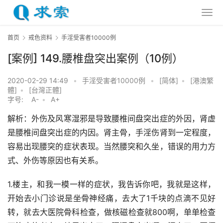
首页
戒色资料
手淫受害者10000例
[案例] 149.腰椎盘突出案例（10例）
2020-02-29 14:49
•
手淫受害者10000例
•
[简体]
•
[港澳繁
體]
•
[台灣正體]
字号:
A-
•
A+
解析：外伤及风寒湿邪是导致腰椎间盘突出症的外因，肾虚
是腰椎间盘突出症的内因。肾主骨，手淫伤肾到一定程度，
容易出现腰突的症状表现。当然腰突和久坐，错误的用力方
式、外伤等原因也有关系。
1.楼主，和我一模一样的症状，我告诉你吧，我就是这样，
开始去小门诊说是坐骨神经痛，去大了1千块的点滴不见好
转，就去大医院骨科检查，做核磁检查就800啊，单单检查