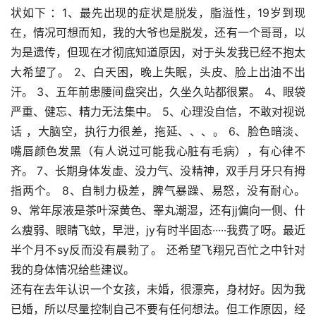
状如下 ：1、最先出现的症状是脱发，脂溢性，19岁到现
在，情况可想而知，我的大爷也是脱发，还有一个哥哥，以
为是遗传，但现在才彻底知道原因，对于头发我已经不抱太
大希望了。 2、白天困，晚上失眠，头皮、脸上出油不出
汗。 3、五年前患腰间盘突出，久坐久站都很累。 4、眼袋
严重、健忘、精力无法集中。 5、心理没自信，不敢对视说
话 ，大脑空，执行力很差，拖延、、、。 6、脸色暗淡、
嘴唇颜色发黑（有人说过可能我心脏有毛病），有心律不
齐。 7、长期身体发虚、没力气、没精神，双手月牙只有拇
指两个。 8、自制力极差，脾气暴躁、易怒，没有耐心。 
9、常年尿液是茶叶深黄色、睾丸潮湿，还有jj偏向一侧、什
么瘦弱、眼睛飞蚊，早泄，jy有时半固态·····我费了呀。最近
半个月不sy反而没有晨勃了。 还希望飞翔兄百忙之中针对
我的身体情况给些建议。
还有在去年认识一个女孩，未婚，很漂亮，身材好。因为我
已婚，所以尽量控制自己不要有任何想法。但工作原因，经