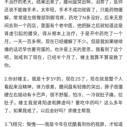
不治疗的老大，结果出来了，腰间盘突出啊，泪奔了，医师
还说不能做手术，太年轻，手术不成功就毁了，只能药物缓
解，常常是左侧臀部到脚弯疼，药吃了N多没好，后来无意
间去到一个药店，里面有个老中医，他把脉之后就知道这是
肾虚引起的腰突，得从根本上治疗，于是开中药吃了一个
月，一天一百多啊，现在已经缓解了不少。但是我如果继续
撸的话迟早也要完蛋的，也许是上天的意思，我看到了这个
吧，就戒到了现在，已经半个月了，楼主我算不算是救了
你。
2.你好楼主，我是十岁SY的，现在25了，现在就是整个人
看起来没精神，体力很差，腰间盘有轻微的突出，脖子很僵
硬左右摇动有卡巴声，很不舒服，怕冷，一冷就肚子痛，拉
肚子。楼主我是肾阳虚和脾虚吗？要吃中药吗？这么多年
了，如果我戒了，以后会好吗？求楼主帮我
3.飞翔兄：惭愧——我是今年在优酷看到你的视屏，才知道