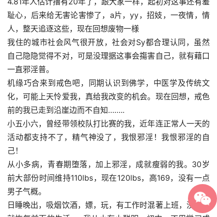
4.81年人估计撸有20年了，跟大家一样，起初对这事还有羞
耻心，后来给无害论害惨了，a片，yy，招妓，一夜情，情
人，整天追逐这些，现在回想废物一様
我住的城市社会风气很开放，社会对Sy都合理认同，虽然
自己隐隐觉得不对，可是没理据这事会摥害自己，就有藉口
一直邪淫普。
机缘巧合来到戒色吧，同期认识到佛学，中医学及传统文
化，可能上天怜爱我，真给我改变的机会。现在回想，戒色
前的我已走到沿崖边而不自知……..
小五小六，曾经带领校队打比赛的我，近年连正常人一天的
活动都支持不了，精气神没了，我恨邪淫！我恨邪淫的自
己！
从小多病，青春期堕落，加上邪淫，成就瘦弱的我。30岁
前大部份时间维持110lbs，现在120lbs，高169，没有一点
男子气概。
日睡晚出，吸烟饮酒，嫖，玩，有工作时混著上班，没工作