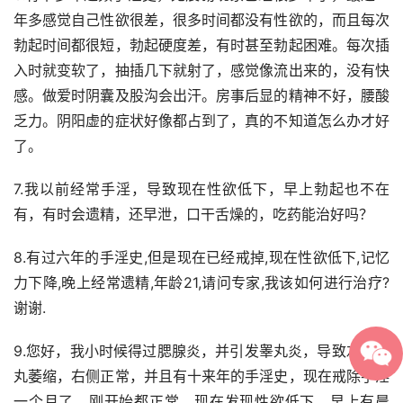
年多感觉自己性欲很差，很多时间都没有性欲的，而且每次
勃起时间都很短，勃起硬度差，有时甚至勃起困难。每次插
入时就变软了，抽插几下就射了，感觉像流出来的，没有快
感。做爱时阴囊及股沟会出汗。房事后显的精神不好，腰酸
乏力。阴阳虚的症状好像都占到了，真的不知道怎么办才好
了。
7.我以前经常手淫，导致现在性欲低下，早上勃起也不在
有，有时会遗精，还早泄，口干舌燥的，吃药能治好吗？
8.有过六年的手淫史,但是现在已经戒掉,现在性欲低下,记忆
力下降,晚上经常遗精,年龄21,请问专家,我该如何进行治疗?
谢谢.
9.您好，我小时候得过腮腺炎，并引发睾丸炎，导致左侧睾
丸萎缩，右侧正常，并且有十来年的手淫史，现在戒除手淫
一个月了，刚开始都正常，现在发现性欲低下，早上有晨