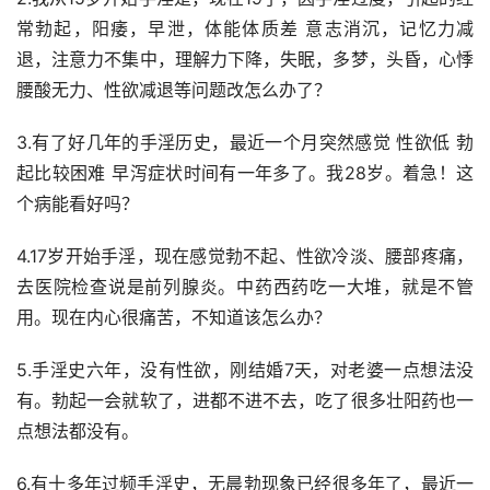
常勃起，阳痿，早泄，体能体质差 意志消沉，记忆力减
退，注意力不集中，理解力下降，失眠，多梦，头昏，心悸
腰酸无力、性欲减退等问题改怎么办了？
3.有了好几年的手淫历史，最近一个月突然感觉 性欲低 勃
起比较困难 早泻症状时间有一年多了。我28岁。着急！这
个病能看好吗？
4.17岁开始手淫，现在感觉勃不起、性欲冷淡、腰部疼痛，
去医院检查说是前列腺炎。中药西药吃一大堆，就是不管
用。现在内心很痛苦，不知道该怎么办？
5.手淫史六年，没有性欲，刚结婚7天，对老婆一点想法没
有。勃起一会就软了，进都不进不去，吃了很多壮阳药也一
点想法都没有。
6.有十多年过频手淫史，无晨勃现象已经很多年了，最近一