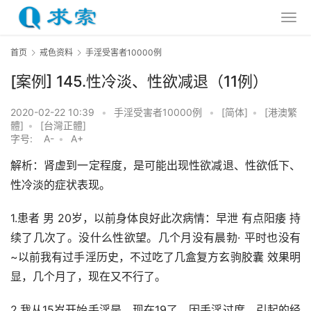
首页
戒色资料
手淫受害者10000例
[案例] 145.性冷淡、性欲减退（11例）
2020-02-22 10:39
•
手淫受害者10000例
•
[简体]
•
[港澳繁
體]
•
[台灣正體]
字号:
A-
•
A+
解析：肾虚到一定程度，是可能出现性欲减退、性欲低下、
性冷淡的症状表现。
1.患者 男 20岁，以前身体良好此次病情：早泄 有点阳痿 持
续了几次了。没什么性欲望。几个月没有晨勃· 平时也没有
~以前我有过手淫历史，不过吃了几盒复方玄驹胶囊 效果明
显，几个月了，现在又不行了。
2.我从15岁开始手淫是，现在19了，因手淫过度，引起的经