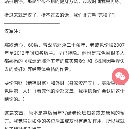
站桩别停，那是个很不错的健身方法，过段时间我会再练。
挺过来就是汉子，挺不过去的话，我们北方叫“完犊子”！
————————————
汉军注：
寡欲清心，60后，曾深陷邪淫二十余年，老戒色论坛2007
年至2012年间知名版主。早已神隐。他也是戒色圈很多人
都熟悉的《戒烟酒邪淫五年的真实感受》和《找回因手淫失
去的美好》等经典体会帖的作者。
要论内财（精神财富）和外财（身家资产等），寡版堪称戒
色圈第一人！（看完他的全部文章，我相信你们会认同这个
结论的。）
这篇文章，原本是寡版当年写给老论坛知名戒友唐风的留
言。我觉得对如今的各位后辈戒友也有启发作用，所以我就