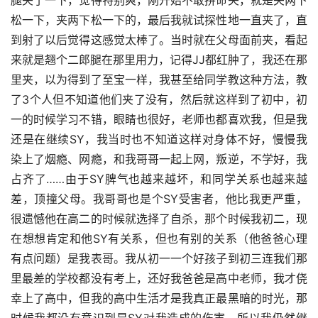
腿夹了一下，觉得特别爽，刚开始不敢拼命夹，就是夹两下
松一下，夹两下松一下的，最后我就试探性地一直夹了，直
到射了以后觉得这感觉太棒了。当时就在父母面前夹，看起
来就是翘个二郎腿在那里用力，记得JJ都红肿了，我还在那
里夹，以为得到了至宝一样，我甚至给同学教这种方法，教
了3个人但不知道他们夹了没有，然后就这样到了初中，初
一的时候学习不错，眼睛也很好，老师也都喜欢我，但是我
还是在继续SY，我当时也不知道这样对身体不好，慢慢我
染上了烟瘾、网瘾，和我哥哥一起上网，叛逆，不学好，我
占齐了……由于SY脾气也越来越坏，和同学关系也越来越
差，顶撞父母。我哥哥也是个SY受害者，他比我更严重，
很遗憾他在高二的时候就选择了自杀，那个时候我初二，现
在想想肯定和他SY有关系，但也有别的关系（他爸爸心理
有点问题）是我表哥。我从初一一个好孩子到初三连我们那
里最差的学校都没有考上，还好我爸爸是高中老师，我才侥
幸上了高中，但我的高中生活才是我真正最黑暗的时光，那