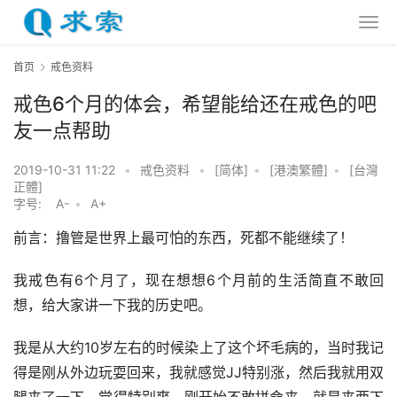
首页
戒色资料
戒色6个月的体会，希望能给还在戒色的吧
友一点帮助
2019-10-31 11:22
•
戒色资料
•
[简体]
•
[港澳繁體]
•
[台灣
正體]
字号:
A-
•
A+
前言：撸管是世界上最可怕的东西，死都不能继续了！
我戒色有6个月了，现在想想6个月前的生活简直不敢回
想，给大家讲一下我的历史吧。
我是从大约10岁左右的时候染上了这个坏毛病的，当时我记
得是刚从外边玩耍回来，我就感觉JJ特别涨，然后我就用双