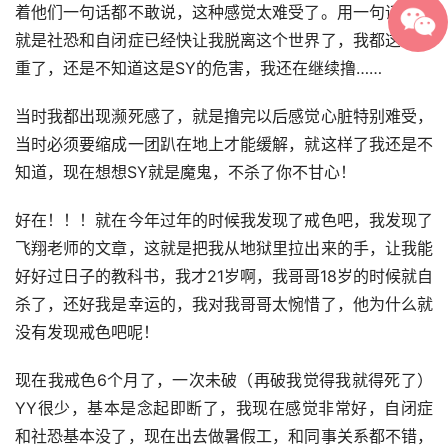
着他们一句话都不敢说，这种感觉太难受了。用一句话总结
就是社恐和自闭症已经快让我脱离这个世界了，我都这么严
重了，还是不知道这是SY的危害，我还在继续撸……
当时我都出现濒死感了，就是撸完以后感觉心脏特别难受，
当时必须要缩成一团趴在地上才能缓解，就这样了我还是不
知道，现在想想SY就是魔鬼，不杀了你不甘心！
好在！！！就在今年过年的时候我发现了戒色吧，我发现了
飞翔老师的文章，这就是把我从地狱里拉出来的手，让我能
好好过日子的教科书，我才21岁啊，我哥哥18岁的时候就自
杀了，还好我是幸运的，我对我哥哥太惋惜了，他为什么就
没有发现戒色吧呢！
现在我戒色6个月了，一次未破（再破我觉得我就得死了）
YY很少，基本是念起即断了，我现在感觉非常好，自闭症
和社恐基本没了，现在出去做暑假工，和同事关系都不错，