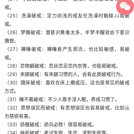
戒。
（25）洗澡破戒：定力尚浅的戒友在洗澡时触碰JJ易破
戒。
（26）梦撸破戒：潜意识黄毒太多，半梦半醒就会下意识
撸管。
（27）裸睡破戒：裸睡易产生邪念，也比较敏感，易破
戒。
（28）恋物癖破戒：恋丝恋足恋内衣等，也极易破戒。
（29）夹腿破戒：有夹腿习惯的人，会有此类破戒行为。
（30）蹭床破戒：喜欢在床上磨或压，这也是常见的破戒
方式。
（31）睡不着破戒：不少人靠手淫入眠，养成习惯了。
（32）思想误区而破戒：有思想误区也容易破戒，比如认
为禁欲有害。
（33）骄傲破戒：骄兵必败！很容易破戒。
（34）挫折破戒：考试失败，失恋，求职失败等。