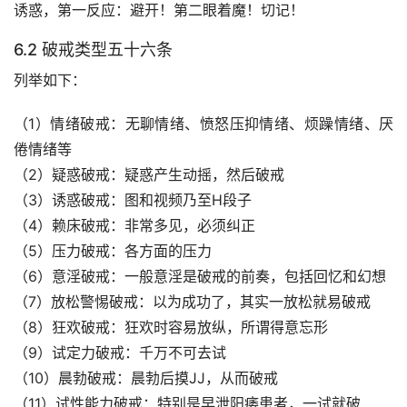
诱惑，第一反应：避开！第二眼着魔！切记！
6.2 破戒类型五十六条
列举如下：
（1）情绪破戒：无聊情绪、愤怒压抑情绪、烦躁情绪、厌
倦情绪等
（2）疑惑破戒：疑惑产生动摇，然后破戒
（3）诱惑破戒：图和视频乃至H段子
（4）赖床破戒：非常多见，必须纠正
（5）压力破戒：各方面的压力
（6）意淫破戒：一般意淫是破戒的前奏，包括回忆和幻想
（7）放松警惕破戒：以为成功了，其实一放松就易破戒
（8）狂欢破戒：狂欢时容易放纵，所谓得意忘形
（9）试定力破戒：千万不可去试
（10）晨勃破戒：晨勃后摸JJ，从而破戒
（11）试性能力破戒：特别是早泄阳痿患者，一试就破