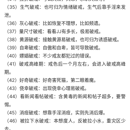
（35）生气破戒：也可归为情绪破戒，生气后靠手淫来发
泄。
（36）灰心破戒：比如恢复不理想，比如频遗。
（37）量尺寸破戒：看看JJ有多长，极易破戒。
（38）黄源破戒：接触黄源易破戒，也可归为诱惑破戒。
（39）自卑破戒：自傲和自卑，皆可导致破戒。
（40）嫖娼破戒：不少戒友都犯过的错误。
（41）破戒高峰期：戒色后一个月左右，会进入破戒高峰
期。
（42）好奇破戒：好奇害死猫，第二眼着魔。
（43）侥幸破戒：出现侥幸心理易破戒。
（44）看新闻看帖破戒：含黄毒的新闻和帖子超多，要警
惕。
（45）消痘破戒：想靠手淫消痘，实则先消后爆。
（46）被拉下水破戒：本想度人，反被拉小水，重灾区少
去。