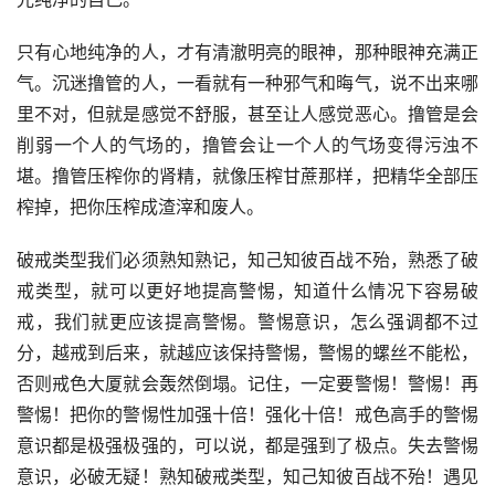
只有心地纯净的人，才有清澈明亮的眼神，那种眼神充满正
气。沉迷撸管的人，一看就有一种邪气和晦气，说不出来哪
里不对，但就是感觉不舒服，甚至让人感觉恶心。撸管是会
削弱一个人的气场的，撸管会让一个人的气场变得污浊不
堪。撸管压榨你的肾精，就像压榨甘蔗那样，把精华全部压
榨掉，把你压榨成渣滓和废人。
破戒类型我们必须熟知熟记，知己知彼百战不殆，熟悉了破
戒类型，就可以更好地提高警惕，知道什么情况下容易破
戒，我们就更应该提高警惕。警惕意识，怎么强调都不过
分，越戒到后来，就越应该保持警惕，警惕的螺丝不能松，
否则戒色大厦就会轰然倒塌。记住，一定要警惕！警惕！再
警惕！把你的警惕性加强十倍！强化十倍！戒色高手的警惕
意识都是极强极强的，可以说，都是强到了极点。失去警惕
意识，必破无疑！熟知破戒类型，知己知彼百战不殆！遇见