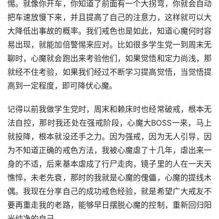
惕。就像你开车，你知道了前面有一个大拐弯，你就会自动
把车速放慢下来，并且提高了自己的注意力，这样就可以大
大降低出事故的概率。我们戒色也是如此，知道心魔何时容
易出现，就能加倍警惕来应对。比如很多学生党一到周末无
聊时，心魔就会跑出来考验他们，如果觉悟和定力尚浅，那
就经不住考验，如果我们经过不断学习提高觉悟，当觉悟提
高到一定程度，即可降伏心魔。
记得以前我做学生党时，周末和赖床时也经常破戒，根本无
法自控，那时我还处在强戒阶段，心魔大BOSS一来，马上
就投降，根本就没还手之力。因为强戒，因为无人引导，因
为不知道正确的戒色方法，我被心魔虐了十几年，虐出来一
身的不适，后来基本虐成了行尸走肉，镜子里的人在一天天
憔悴，未老先衰，那时的我就是心魔的傀儡，心魔的提线木
偶。我现在分享自己的成功戒色经验，就是希望广大戒友不
要再重走我的老路，能够早日摆脱心魔的控制，重新回归阳
光纯净的自己。