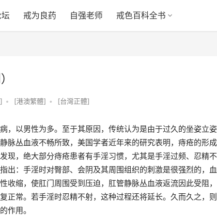
论坛
戒为良药
自强老师
戒色百科全书
例）
]
•
[港澳繁體]
•
[台灣正體]
病，以男性为多。至于其原因，传统认为是由于过久的坐姿立姿
静脉丛血液不畅所致，美国学者近年来的研究表明，痔疮的形成
发现，绝大部分痔疮患者有手淫习惯，尤其是手淫过频、忍精不
指出：手淫时对臀部、会阴及其周围组织的刺激是很强烈的，血
性收缩，使肛门周围受到压迫，肛管静脉丛血液返流因此受阻，
复正常。若手淫时忍精不射，这种过程还将延长。久而久之，则
的作用。