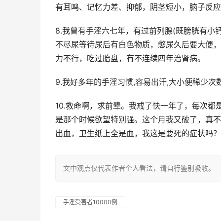
有耳鸣、记忆力差、抑郁，阴茎短小，脑子反应
8.我曾有手淫六七年，有过前列腺(既膀胱有小
不尽尿等待尿后有白色物质，憋尿久后要大便，
力不行，吃过胎盘，有不连续四年治肾病。
9.我好多年的手淫习惯,容易出汗,大小便稀少
10.救命啊，求前辈。我戒了快一年了，每次
是那个时候欲望特别强。这个月我又破了，真不
出血，卫生纸上全是血，我这是要死的症状吗？
文中观点仅代表作者个人看法，请自行鉴别吸收。
手淫受害者10000例