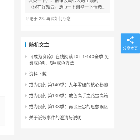
发爽一下）、情绪波动很大时出现的
（现在好难受，想lu一下调整一下情绪）
等...
评论于
23. 再谈如何断念
随机文章
分享本页
《戒为良药》在线阅读TXT 1-140全季 免
费戒色吧 飞翔戒色方法
资料下载
戒为良药 第140季：九年零破的核心秘髓
戒为良药 第139季：戒色高手之路提高篇
戒为良药 第138季：再谈压念的思想误区
关于诋毁事件的澄清与说明