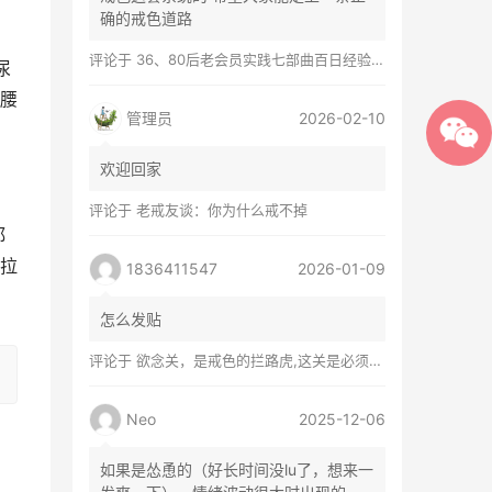
确的戒色道路
评论于
36、80后老会员实践七部曲百日经验谈兼苦口忠言
尿
腰
管理员
2026-02-10
欢迎回家
。
评论于
老戒友谈：你为什么戒不掉
都
拉
1836411547
2026-01-09
怎么发贴
评论于
欲念关，是戒色的拦路虎,这关是必须过的
Neo
2025-12-06
如果是怂恿的（好长时间没lu了，想来一