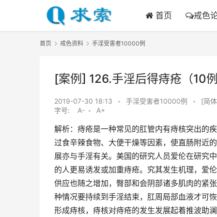
首页
戒色
首页
戒色资料
手淫受害者10000例
[案例] 126.手淫后得痔疮（10
2019-07-30 18:13
•
手淫受害者10000例
•
[简体
字号:
A-
•
A+
解析：痔疮是一种常见的肛管内有痔核突出的疾
过食辛辣食物、大便干燥等因素，使直肠附近的
展亦与手淫有关。美国的研究人员爱伦在研究中
的人更易诱发或加重痔疮。究其发生机理，爱伦
供应也随之增加，臀部和会阴部诸多肌肉的紧张
种情况要持续到手淫结束，肛周局部血液才可恢
形成痔核，痔核对痔疮的发生发展起着推波助澜