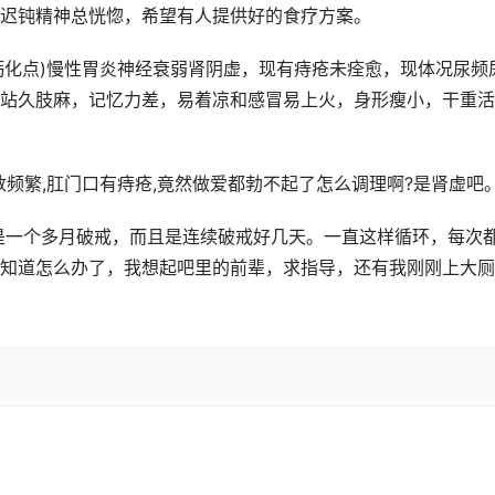
迟钝精神总恍惚，希望有人提供好的食疗方案。
钙化点)慢性胃炎神经衰弱肾阴虚，现有痔疮未痊愈，现体况尿频
站久肢麻，记忆力差，易着凉和感冒易上火，身形瘦小，干重活
次数频繁,肛门口有痔疮,竟然做爱都勃不起了怎么调理啊?是肾虚吧
都是一个多月破戒，而且是连续破戒好几天。一直这样循环，每次
知道怎么办了，我想起吧里的前辈，求指导，还有我刚刚上大厕