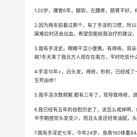
1.20岁，撸管6年，腿软，左腰疼，肠胃不好
2.因为两年前看过那个，有了手淫的习惯，所
屎难拉时还会出血，希望您能给我治疗的建议，
3.我有手淫史。眼睛干涩小便黄。有痔疮。耳
病?冬天来了我北方人现在在南方，平时吃些什
4.手淫10年+，白头发，痔疮，秒射。已经戒
生死由命！
5.我手淫次数频繁.都有三年了，现导致痔疮，
6.我已经有五年的自慰历史了，该怎么戒掉啊
半学期感觉头发变少，而且头发还经常油腻，头
7.我有手淫史七年，今年24岁，身高160体重