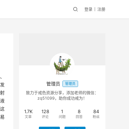
登录
注册
、
管理员
管理员
发
射
致力于戒色资源分享，添加老师的微信：
zq51099，助你成功戒为！
液
这
1.7K
128
1
8
84
易
文章
评论
问题
回答
粉丝