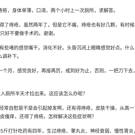
，痔疮，身体单薄，口渴，两个小时上一次厕所，求解答。
以得了痔疮，虽然两年了，但是它不痛，痔疮也有好几颗，有时候
只好不要做手术的。谢谢。
朵有些堵的感觉嘴干。消化不好。头昏沉闭上眼睛感觉好点。什么
么调补下。
了一个月，感觉良好，再接再厉，戒到好为止，否则，一把刀下去
进入厕所半天才拉出来。这应该怎么办呢？
，经常自慰是不是会引起掉发啊，还有得痔疮，皮肤干燥，从高一
皮瘙痒，还得了痔疮。怎样解决这些症状啊？
84.5斤打针吃药有四年，生过痔疮、睾丸炎、神经衰弱、慢性胃炎