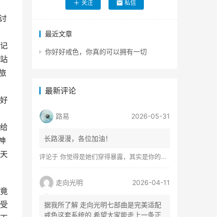
关注
私信
讨
最近文章
记
你好好戒色，你真的可以拥有一切
站
旅
最新评论
好
路易
2026-05-31
给
长路漫漫，各位加油！
神
天
评论于
你觉得是她们穿得暴露，其实是你的心在着火
走向光明
2026-04-11
竟
受
据我所了解 走向光明七部曲是完美适配
戒色这套系统的 希望大家能走上一条正