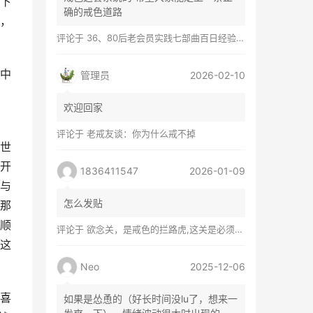
下
确的戒色道路
，
评论于
36、80后老会员实践七部曲百日经验谈兼苦口忠言
中
管理员
2026-02-10
欢迎回家
评论于
老戒友谈：你为什么戒不掉
世
开
1836411547
2026-01-09
与
怎么发贴
那
顺
评论于
欲念关，是戒色的拦路虎,这关是必须过的
这
Neo
2025-12-06
喜
如果是怂恿的（好长时间没lu了，想来一