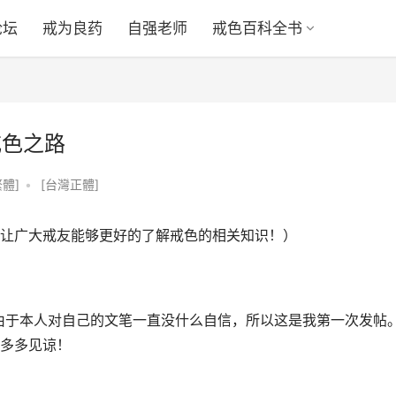
论坛
戒为良药
自强老师
戒色百科全书
戒色之路
體]
•
[台灣正體]
让广大戒友能够更好的了解戒色的相关知识！）
亚州。由于本人对自己的文笔一直没什么自信，所以这是我第一次发帖
多多见谅！