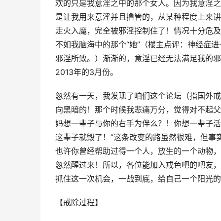
欢的只是我意淫之中的那个女人。因为我意淫之
是让我用来意淫并且撸管的，从某种程度上来讲
走火入魔，完全被邪淫控制住了！情况十分危及
不如我脑海中的那个“她”（楼主点评：神经症
邪淫所致。）渐渐的，意淫已经无法满足我的邪
2013年的3月份。
忽然有一天，我发现了咱们这个论坛（指国外戒
向黑暗的！那个时候我悲痛万分，觉得对不起父
妈想一辈子与你的右手为伴么？！你想一辈子活
这辈子就毁了！”这条改变的路虽然很难，但事
也许你曾经帮助过得一个人，放生的一个动物，
忽然醒过来！所以，各位能加入戒色吧的吧友，
抓住这一次机会，一战到底，给自己一个阳光的
【戒除过程】