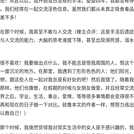
击！从此以后，我开始没日没夜的手淫。整整四年，我都没有停
。我们经常在一起交流淫色信息。虽然我们都从未真正吸食毒品
差不多！
在那个时候，我甚至不敢与人交流（楼主点评：这是手淫后遗症
与人交流的能力，大脑的思考速度下降，甚至出现濒死感，溺水
很不喜欢！我要做出点什么，我不能总是恨我周围的人，恨这个
一度沉沦的地方。在那里，我遇到了形形色色的人：他们阳光，
想，跟这些人在一起对我总是有好处的吧！然后我错了。随着我
那样。他们也撸管，在假期的时候与女朋友做爱，并且经常交流
界之后，学业，生活，事业，爱情，等等很多事情都会变得很不
再和现在的日子做一下对比。就像本文的作者一样，想努力逃出
以救自己！）
那个时候，我竟然觉得我对现实生活中的女人是不感兴趣的，我