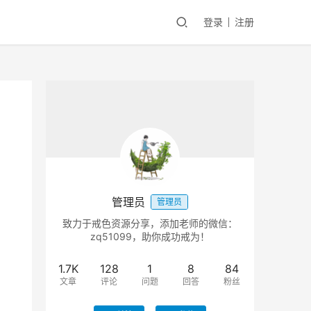
登录
注册
管理员
管理员
致力于戒色资源分享，添加老师的微信：
zq51099，助你成功戒为！
。
1.7K
128
1
8
84
文章
评论
问题
回答
粉丝