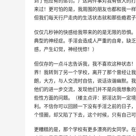
到了他应有的惩罚。）这两件事对我有很大的打
来过！更可怕的是，我周围的朋友也都和我一样
但我们每天行尸走肉的生活状态就和那些瘾君子
仅仅几秒钟的快感给我带来的的是无限的恐惧。
典型的神经症。手淫会造成人严重的自卑，缺乏
感，产生幻觉，神经恍惚！）
但仅存的一点斗志告诉我，我不喜欢这种状态！
界！我转到了另一个学校，离开了那个曾经让我
朗，大方，与人交流时自信，说话诙谐幽默。我
他们的进一步交流，发现他们并不是向我想象的
些性方面的问题。（楼主点评：邪淫达到一定境
利。不信你可以回顾一下没有手淫之前的日子，
个怪圈，却又陷了下去，这个时候，只有自己可
更糟糕的是，那个学校有更多漂亮的女同学。在