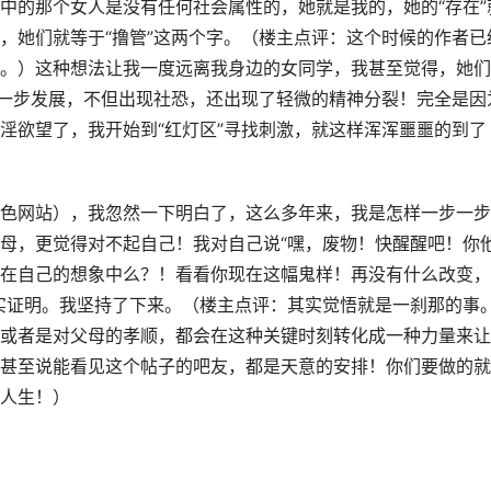
中的那个女人是没有任何社会属性的，她就是我的，她的“存在”
，她们就等于“撸管”这两个字。（楼主点评：这个时候的作者已
。）这种想法让我一度远离我身边的女同学，我甚至觉得，她们
进一步发展，不但出现社恐，还出现了轻微的精神分裂！完全是因
淫欲望了，我开始到“红灯区”寻找刺激，就这样浑浑噩噩的到了
色网站），我忽然一下明白了，这么多年来，我是怎样一步一步
母，更觉得对不起自己！我对自己说“嘿，废物！快醒醒吧！你
在自己的想象中么？！看看你现在这幅鬼样！再没有什么改变，
实证明。我坚持了下来。（楼主点评：其实觉悟就是一刹那的事
或者是对父母的孝顺，都会在这种关键时刻转化成一种力量来让
甚至说能看见这个帖子的吧友，都是天意的安排！你们要做的就
人生！）