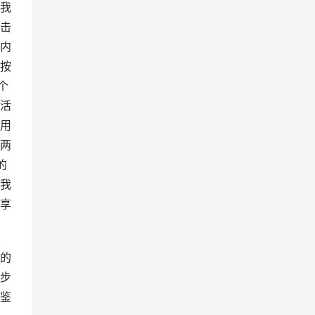
我
击
内
按
个
活
用
两
的
我
享
的
步
鉴