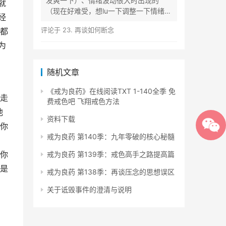
发爽一下）、情绪波动很大时出现的
就
（现在好难受，想lu一下调整一下情绪）
经
等...
评论于
23. 再谈如何断念
都
为
随机文章
《戒为良药》在线阅读TXT 1-140全季 免
走
费戒色吧 飞翔戒色方法
他
资料下载
你
戒为良药 第140季：九年零破的核心秘髓
。
你
戒为良药 第139季：戒色高手之路提高篇
是
戒为良药 第138季：再谈压念的思想误区
关于诋毁事件的澄清与说明