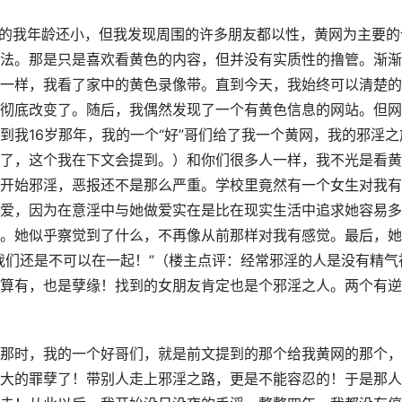
是的我年龄还小，但我发现周围的许多朋友都以性，黄网为主要的
法。那是只是喜欢看黄色的内容，但并没有实质性的撸管。渐渐
一样，我看了家中的黄色录像带。直到今天，我始终可以清楚的
彻底改变了。随后，我偶然发现了一个有黄色信息的网站。但网
到我16岁那年，我的一个“好”哥们给了我一个黄网，我的邪淫之
了，这个我在下文会提到。）和你们很多人一样，我不光是看黄
开始邪淫，恶报还不是那么严重。学校里竟然有一个女生对我有
爱，因为在意淫中与她做爱实在是比在现实生活中追求她容易多
。她似乎察觉到了什么，不再像从前那样对我有感觉。最后，她
我们还是不可以在一起！”（楼主点评：经常邪淫的人是没有精气
算有，也是孽缘！找到的女朋友肯定也是个邪淫之人。两个有逆
那时，我的一个好哥们，就是前文提到的那个给我黄网的那个，
大的罪孽了！带别人走上邪淫之路，更是不能容忍的！于是那人