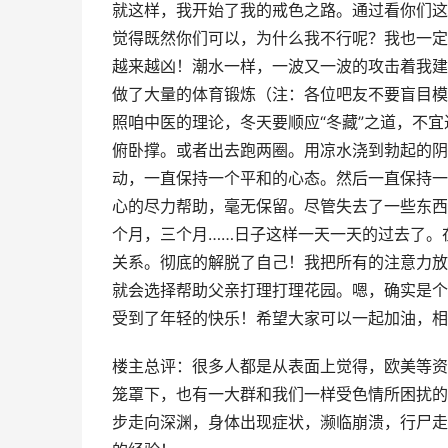
就这样，我开始了我的戒色之路。通过看你们这
觉得既然你们可以，为什么我不行呢？我也一定
越来越凶！潮水一样，一波又一波的攻击着我建
做了大量的体育锻炼（注：各位吧友不要盲目模
照咱中医的理论，冬天要顺应“冬藏”之道，不
俯卧撑。或者出去跑两圈。用凉水浇到勃起的阴
动，一直保持一个平和的心态。然后一直保持一
心的尽力帮助，毫无保留。尽管失去了一些东西
个月，三个月……日子这样一天一天的过去了。
关系。彻底的解脱了自己！我把所有的注意力放
就会选择帮助父亲打理打理花园。嗯，确实是个
受到了年轻的快乐！希望大家可以一起加油，相
楼主总评：很多人都是从表面上觉得，欧美等资
笼罩下，也有一大群和我们一样受色情所困扰的
步走向深渊，身体出现症状，濒临崩溃，行尸走