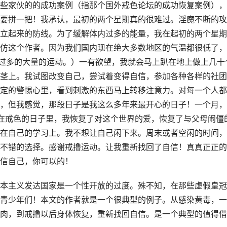
些家伙的的成功案例（指那个国外戒色论坛的成功恢复案例），
要拼一把！我承认，最初的两个星期真的很难过。淫魔不断的攻
立起来的防线。为了缓解体内过多的能量，我在起初的两个星期
仿这个作者。因为我们国内现在绝大多数地区的气温都很低了，
宜过多的大量的运动。）一有欲望，我就会马上趴在地上做上几十
茎上。我试图改变自己，尝试着变得自信，参加各种各样的社团
定的警惕心里，看到刺激的东西马上转移注意力。对每一个人都
，但我感觉，那段日子是我这么多年来最开心的日子！一个月，
在戒色的日子里，我恢复了对这个世界的爱，恢复了与父母闹僵
在自己的学习上。我不想让自己闲下来。周末或者空闲的时间，
不错的选择。感谢戒撸运动。让我重新找回了自信！真真正正的
信自己，你可以的！
本主义发达国家是一个性开放的过度。殊不知，在那些虚假皇冠
青少年们！本文的作者就是一个很典型的例子。从感染黄毒，一
肉，到戒撸以后身体恢复，重新找回自信。是一个典型的值得借