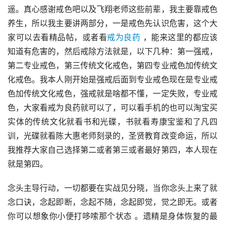
遥。真心感谢戒色吧以及飞翔老师这些前辈，我主要靠戒色
养生，所以我主要讲两部分，一是戒色先认识危害，这个大
家可以去看精品帖，或者看
戒为良药
 ，能来这里的都应该
知道有危害的，然后戒除方法就是，以下几种：第一强戒，
第二专业戒色，第三传统文化戒色，第四专业戒色加传统文
化戒色。我本人刚开始是强戒后面到专业戒色现在是专业戒
色加传统文化戒色，强戒就是啥都不懂，一定失败，专业戒
色，大家看戒为良药就可以了，可以看手机的也可以淘宝买
实体的传统文化就看书和光碟，书就看寿康宝鉴和了凡四
训，光碟就看陈大惠老师刻录的，圣贤教育改变命运，所以
我推荐大家自己选择第二或者第三或者最好第四，本人现在
就是第四。
念头主导行动，一切都要在实战见分晓，当你念头上来了就
念口诀，念起即断，念起不随，念起即觉，觉之即无。或者
你可以想象你小便打哆嗦那个状态 。遗精是身体恢复的最