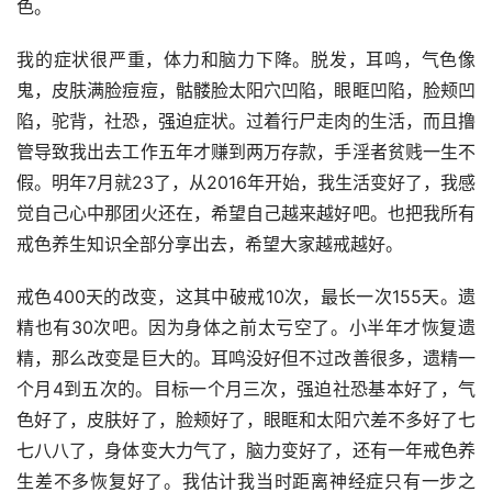
色。
我的症状很严重，体力和脑力下降。脱发，耳鸣，气色像
鬼，皮肤满脸痘痘，骷髅脸太阳穴凹陷，眼眶凹陷，脸颊凹
陷，驼背，社恐，强迫症状。过着行尸走肉的生活，而且撸
管导致我出去工作五年才赚到两万存款，手淫者贫贱一生不
假。明年7月就23了，从2016年开始，我生活变好了，我感
觉自己心中那团火还在，希望自己越来越好吧。也把我所有
戒色养生知识全部分享出去，希望大家越戒越好。
戒色400天的改变，这其中破戒10次，最长一次155天。遗
精也有30次吧。因为身体之前太亏空了。小半年才恢复遗
精，那么改变是巨大的。耳鸣没好但不过改善很多，遗精一
个月4到五次的。目标一个月三次，强迫社恐基本好了，气
色好了，皮肤好了，脸颊好了，眼眶和太阳穴差不多好了七
七八八了，身体变大力气了，脑力变好了，还有一年戒色养
生差不多恢复好了。我估计我当时距离神经症只有一步之