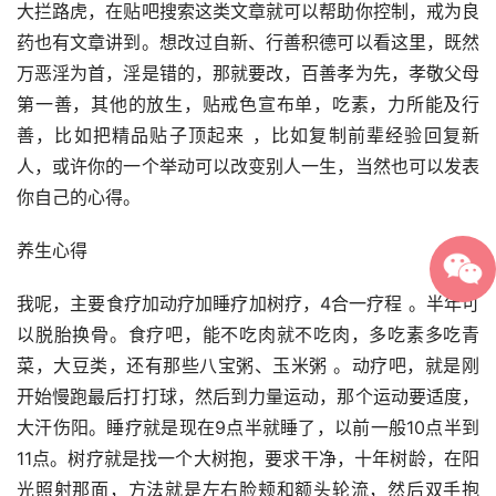
大拦路虎，在贴吧搜索这类文章就可以帮助你控制，戒为良
药也有文章讲到。想改过自新、行善积德可以看这里，既然
万恶淫为首，淫是错的，那就要改，百善孝为先，孝敬父母
第一善，其他的放生，贴戒色宣布单，吃素，力所能及行
善，比如把精品贴子顶起来 ，比如复制前辈经验回复新
人，或许你的一个举动可以改变别人一生，当然也可以发表
你自己的心得。
养生心得
我呢，主要食疗加动疗加睡疗加树疗，4合一疗程 。半年可
以脱胎换骨。食疗吧，能不吃肉就不吃肉，多吃素多吃青
菜，大豆类，还有那些八宝粥、玉米粥 。动疗吧，就是刚
开始慢跑最后打打球，然后到力量运动，那个运动要适度，
大汗伤阳。睡疗就是现在9点半就睡了，以前一般10点半到
11点。树疗就是找一个大树抱，要求干净，十年树龄，在阳
光照射那面，方法就是左右脸颊和额头轮流，然后双手抱