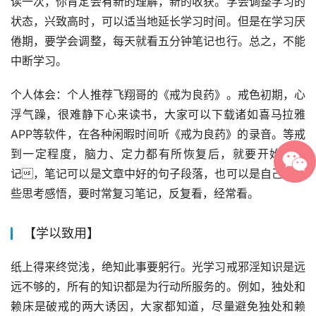
读一次，你肯定会有新的理解，新的收获。学会调整学习的
状态，兴致高时，可以适当地延长学习时间。但是在学习厌
倦期，要学会调整，每天就看五分钟笔记也行。总之，不能
中断学习。
个人体会：个人推荐飞翔哥的《戒为良药》。戒色初期，心
浮气躁，很难静下心来读书，大家可以下载诸如喜马拉雅
APP等软件，在各种闲暇时间听《戒为良药》的录音。等戒
到一定程度，脑力、定力都有所恢复后，就要开始做笔
记，笔记可以是文章中好的句子段落，也可以是自己的一
些思考感悟，要时常复习笔记，反复看，经常看。
【学以致用】
纸上得来终觉浅，绝知此事要躬行。光学习戒邪淫知识是远
远不够的，所有的知识都是为行动所服务的。例如，独处和
赖床是破戒的两大诱因，大家都知道，尽量避免独处和赖