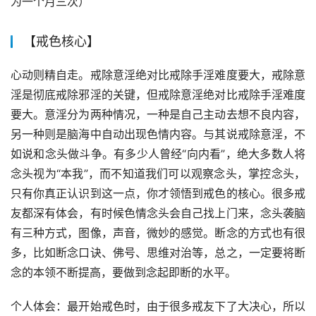
为一个月三次）
【戒色核心】
心动则精自走。戒除意淫绝对比戒除手淫难度要大，戒除意
淫是彻底戒除邪淫的关键，但戒除意淫绝对比戒除手淫难度
要大。意淫分为两种情况，一种是自己主动去想不良内容，
另一种则是脑海中自动出现色情内容。与其说戒除意淫，不
如说和念头做斗争。有多少人曾经“向内看”，绝大多数人将
念头视为“本我”，而不知道我们可以观察念头，掌控念头，
只有你真正认识到这一点，你才领悟到戒色的核心。很多戒
友都深有体会，有时候色情念头会自己找上门来，念头袭脑
有三种方式，图像，声音，微妙的感觉。断念的方式也有很
多，比如断念口诀、佛号、思维对治等，总之，一定要将断
念的本领不断提高，要做到念起即断的水平。
个人体会：最开始戒色时，由于很多戒友下了大决心，所以