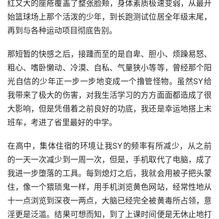
红又大的座疮覆盖了整张脸颊，身体素质极速变弱，从最开
始篮球场上那个活泼的少年，到长跑测试位居全年级末尾，
再到与各种运动项目彻底告别。
那短暂的快感之后，接踵而至的是自卑、胆小、烦躁易怒、
粗心、嗜卧懒动、冷漠、自私、气量狭小等等，曾经那个阳
光自信的少年正一步一步地变成一个撸管怪物。虽然SY给
我带来了极大的伤害，对我生活学习的方方面面都造成了很
大影响，但是凭借着之前良好的功底，我还是幸运地搭上末
班车，考进了省里最好的中学。
在高中，集体住宿的环境让我SY的频率有所减少，从之前
的一天一次减少到一周一次，但是，手机取代了电脑，成了
我进一步堕落的工具。每到熄灯之后，我就会用被子把头蒙
住，像一个猥琐鬼一样，用手机浏览黄色网站，经常性地从
十一点浏览到深夜一两点，大脑已经完全被黄毒所占领，意
淫更是泛滥。结果可想而知，到了上课时间便是无休止地打