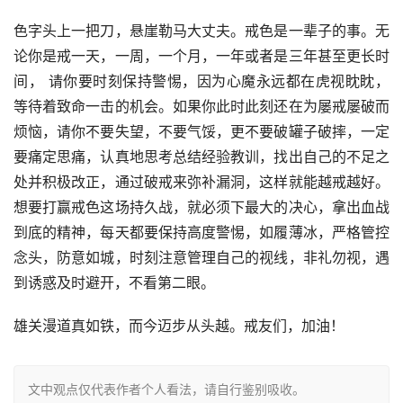
色字头上一把刀，悬崖勒马大丈夫。戒色是一辈子的事。无
论你是戒一天，一周，一个月，一年或者是三年甚至更长时
间， 请你要时刻保持警惕，因为心魔永远都在虎视眈眈，
等待着致命一击的机会。如果你此时此刻还在为屡戒屡破而
烦恼，请你不要失望，不要气馁，更不要破罐子破摔，一定
要痛定思痛，认真地思考总结经验教训，找出自己的不足之
处并积极改正，通过破戒来弥补漏洞，这样就能越戒越好。
想要打赢戒色这场持久战，就必须下最大的决心，拿出血战
到底的精神，每天都要保持高度警惕，如履薄冰，严格管控
念头，防意如城，时刻注意管理自己的视线，非礼勿视，遇
到诱惑及时避开，不看第二眼。
雄关漫道真如铁，而今迈步从头越。戒友们，加油！
文中观点仅代表作者个人看法，请自行鉴别吸收。