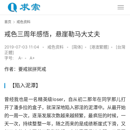
首页
戒色资料
戒色三周年感悟，悬崖勒马大丈夫
2019-07-03 11:04
•
戒色资料
•
[简体]
•
[港澳繁體]
•
[台灣
正體]
字号:
A-
•
A+
作者：要戒就拼死戒
【陷入泥潭】
曾经我也是一名精英级loser，自从初二那年在同学那儿打
开了潘多拉的盒子，就深深地陷入邪淫的泥潭中。从最开始
的一周一次，逐渐发展次数越来越频繁，最疯狂的时候，一
天一次，持续整整一年，随之而来的是成绩断崖式下滑，又