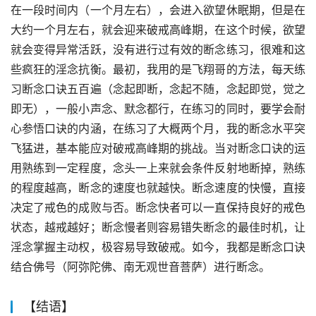
在一段时间内（一个月左右），会进入欲望休眠期，但是在
大约一个月左右，就会迎来破戒高峰期，在这个时候，欲望
就会变得异常活跃，没有进行过有效的断念练习，很难和这
些疯狂的淫念抗衡。最初，我用的是飞翔哥的方法，每天练
习断念口诀五百遍（念起即断，念起不随，念起即觉，觉之
即无），一般小声念、默念都行，在练习的同时，要学会耐
心参悟口诀的内涵，在练习了大概两个月，我的断念水平突
飞猛进，基本能应对破戒高峰期的挑战。当对断念口诀的运
用熟练到一定程度，念头一上来就会条件反射地断掉，熟练
的程度越高，断念的速度也就越快。断念速度的快慢，直接
决定了戒色的成败与否。断念快者可以一直保持良好的戒色
状态，越戒越好；断念慢者则容易错失断念的最佳时机，让
淫念掌握主动权，极容易导致破戒。如今，我都是断念口诀
结合佛号（阿弥陀佛、南无观世音菩萨）进行断念。
【结语】