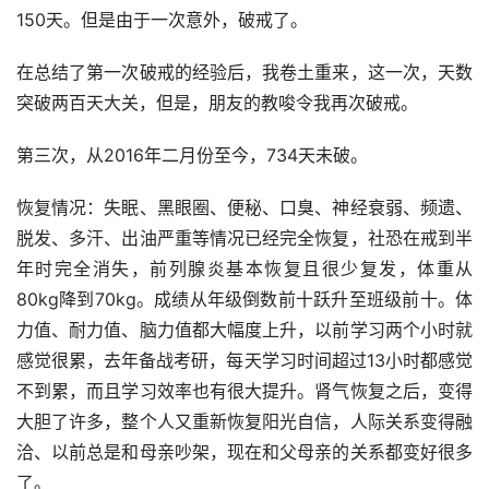
150天。但是由于一次意外，破戒了。
在总结了第一次破戒的经验后，我卷土重来，这一次，天数
突破两百天大关，但是，朋友的教唆令我再次破戒。
第三次，从2016年二月份至今，734天未破。
恢复情况：失眠、黑眼圈、便秘、口臭、神经衰弱、频遗、
脱发、多汗、出油严重等情况已经完全恢复，社恐在戒到半
年时完全消失，前列腺炎基本恢复且很少复发，体重从
80kg降到70kg。成绩从年级倒数前十跃升至班级前十。体
力值、耐力值、脑力值都大幅度上升，以前学习两个小时就
感觉很累，去年备战考研，每天学习时间超过13小时都感觉
不到累，而且学习效率也有很大提升。肾气恢复之后，变得
大胆了许多，整个人又重新恢复阳光自信，人际关系变得融
洽、以前总是和母亲吵架，现在和父母亲的关系都变好很多
了。