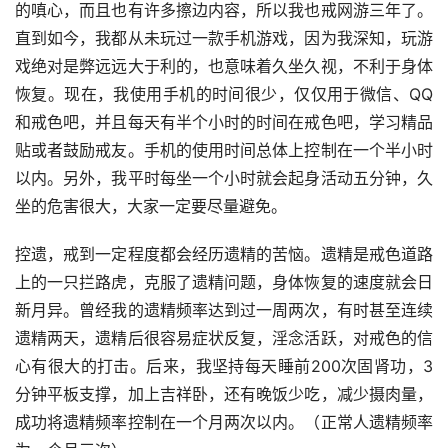
的嗔心，而且也有许多擦边内容，所以我也戒网游三年了。
直到如今，我都从未玩过一款手机游戏，因为我深知，玩游
戏绝对是弊远远大于利的，也意味着久坐久视，不利于身体
恢复。现在，我使用手机的时间很少，仅仅用于微信、QQ
和戒色吧，并且每天有半个小时的时间在戒色吧，学习精品
贴或者鼓励戒友。手机的使用时间总体上控制在一个半小时
以内。另外，我平时每坐一个小时就会起身活动五分钟，久
坐的危害很大，大家一定要尽量避免。
控遗，戒到一定程度都会经历遗精的苦恼。遗精是戒色道路
上的一只拦路虎，克服了遗精问题，身体恢复的速度就会日
新月异。曾经我的遗精频率达到过一周两次，有时甚至连续
遗精两天，遗精后很容易症状反复，淫念活跃，对戒色的信
心有很大的打击。后来，我坚持每天睡前200次固肾功，3
分钟平板支撑，加上吉祥卧，还有晚饭少吃，减少摄肉量，
成功将遗精频率控制在一个月两次以内。（正常人遗精频率