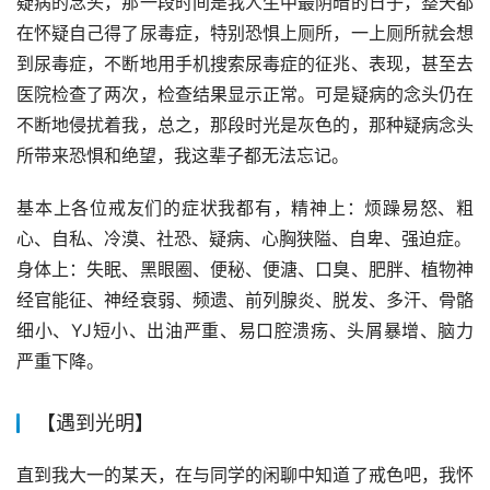
疑病的念头，那一段时间是我人生中最阴暗的日子，整天都
在怀疑自己得了尿毒症，特别恐惧上厕所，一上厕所就会想
到尿毒症，不断地用手机搜索尿毒症的征兆、表现，甚至去
医院检查了两次，检查结果显示正常。可是疑病的念头仍在
不断地侵扰着我，总之，那段时光是灰色的，那种疑病念头
所带来恐惧和绝望，我这辈子都无法忘记。
基本上各位戒友们的症状我都有，精神上：烦躁易怒、粗
心、自私、冷漠、社恐、疑病、心胸狭隘、自卑、强迫症。
身体上：失眠、黑眼圈、便秘、便溏、口臭、肥胖、植物神
经官能征、神经衰弱、频遗、前列腺炎、脱发、多汗、骨骼
细小、YJ短小、出油严重、易口腔溃疡、头屑暴增、脑力
严重下降。
【遇到光明】
直到我大一的某天，在与同学的闲聊中知道了戒色吧，我怀