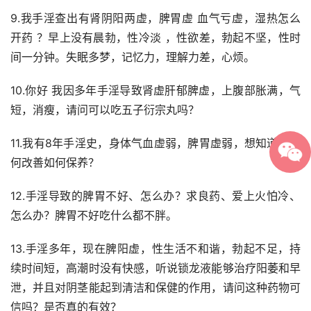
9.我手淫查出有肾阴阳两虚，脾胃虚 血气亏虚，湿热怎么
开药 ？早上没有晨勃，性冷淡 ，性欲差，勃起不坚，性时
间一分钟。失眠多梦，记忆力，理解力差，心烦。
10.你好 我因多年手淫导致肾虚肝郁脾虚，上腹部胀满，气
短，消瘦，请问可以吃五子衍宗丸吗？
11.我有8年手淫史，身体气血虚弱，脾胃虚弱，想知道该如
何改善如何保养？
12.手淫导致的脾胃不好、怎么办？求良药、爱上火怕冷、
怎么办？脾胃不好吃什么都不胖。
13.手淫多年，现在脾阳虚，性生活不和谐，勃起不足，持
续时间短，高潮时没有快感，听说锁龙液能够治疗阳萎和早
泄，并且对阴茎能起到清洁和保健的作用，请问这种药物可
信吗？是否真的有效？