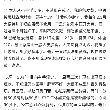
14.本人从小手淫过多，不过现在戒了，我脸色发黄，中医
摸我脉说我脾虚，还有气虚，让我吃健脾丸，我每年2,3月
大便特别干喝蜂蜜都不管用，于是只能看中医开大黄，但一
过这两个月就好了，平时不怎么饿，到吃饭点总是不饿，，
嘴巴老是爱溃疡，身体特别搜，22岁，身高174，体重
120，身上总是比一般人皮肤烫，大夫说有点阴虚，我嗓子
比较哑，哑了好多年了。最近一直吃麦味地黄丸，现在该吃
健脾丸对了。我不知道现在该怎样治疗我的声音嘶哑和脸色
黄。谢谢。
15.男，23岁，目前有手淫史，一周两三次！现在出现很多
症状，不知道怎么回事！脾胃不好，大便不成型！舌头有裂
痕，有齿痕，早起口臭口苦！心脏跳动有些异常，有时一分
钟50多有时候80多！中午午休醒来像是被吓醒似的，心跳
90多下，经常感到心烦胸闷，心脏跳的声音哗哗的，最近