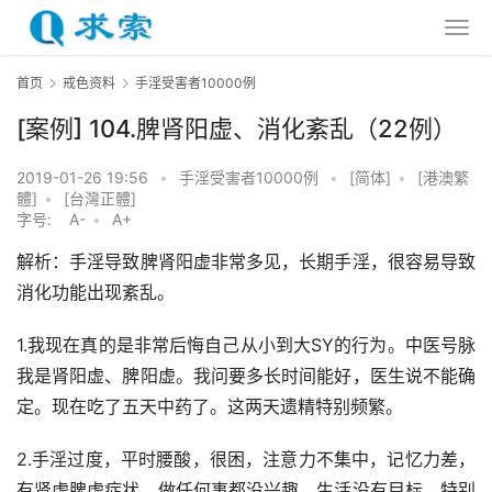
首页
戒色资料
手淫受害者10000例
[案例] 104.脾肾阳虚、消化紊乱（22例）
2019-01-26 19:56
•
手淫受害者10000例
•
[简体]
•
[港澳繁
體]
•
[台灣正體]
字号:
A-
•
A+
解析：手淫导致脾肾阳虚非常多见，长期手淫，很容易导致
消化功能出现紊乱。
1.我现在真的是非常后悔自己从小到大SY的行为。中医号脉
我是肾阳虚、脾阳虚。我问要多长时间能好，医生说不能确
定。现在吃了五天中药了。这两天遗精特别频繁。
2.手淫过度，平时腰酸，很困，注意力不集中，记忆力差，
有肾虚脾虚症状，做任何事都没兴趣，生活没有目标，特别