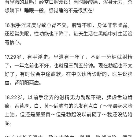
有轻微的耳鸣！经常口腔溃疡！有时腰酸痛，浑身无力，总
想躺下！睡眠一般，感觉睡的不是很实在！
16.我手淫过度导致心肾不交，脾胃不和，身体非常虚弱。
还经常失眠，性功能也下降了，每天生活在黑暗中对生活没
有信心。
17.29岁，有手淫史。早泄有一年了，不到一分钟就射精
了，一年之前也不好，也就是三到五分钟。现在勃起也不太
好了，有时候会中途疲软，在中医诊所诊断的，医生说脾
虚，肾阴阳两虚。
18.22岁，以前手淫弄的射精无力勃起不硬，脾虚舌边齿
痕，舌苔厚，白，黄～后脑勺的头发有点白了～早晨起来脸
上油，但还是尿尿黄～但是勃起没以前硬了～我还没结婚
呢。