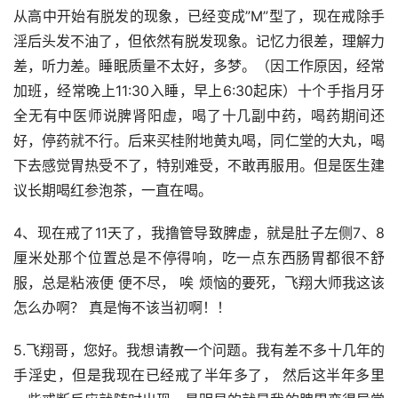
从高中开始有脱发的现象，已经变成”M”型了，现在戒除手
淫后头发不油了，但依然有脱发现象。记忆力很差，理解力
差，听力差。睡眠质量不太好，多梦。（因工作原因，经常
加班，经常晚上11:30入睡，早上6:30起床）十个手指月牙
全无有中医师说脾肾阳虚，喝了十几副中药，喝药期间还
好，停药就不行。后来买桂附地黄丸喝，同仁堂的大丸，喝
下去感觉胃热受不了，特别难受，不敢再服用。但是医生建
议长期喝红参泡茶，一直在喝。
4、现在戒了11天了，我撸管导致脾虚，就是肚子左侧7、8
厘米处那个位置总是不停得响，吃一点东西肠胃都很不舒
服，总是粘液便 便不尽， 唉 烦恼的要死，飞翔大师我这该
怎么办啊？ 真是悔不该当初啊！！
5.飞翔哥，您好。我想请教一个问题。我有差不多十几年的
手淫史，但是我现在已经戒了半年多了， 然后这半年多里