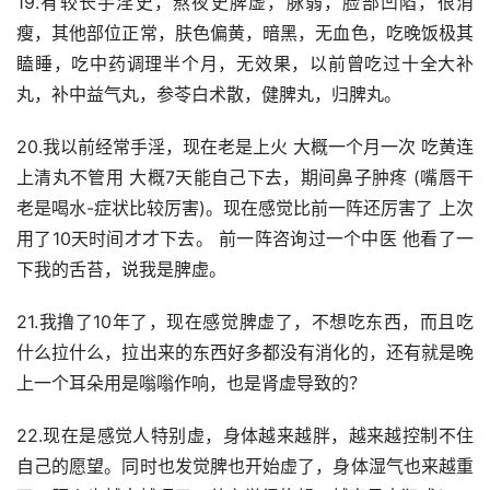
19.有较长手淫史，熬夜史脾虚，脉弱，脸部凹陷，很消
瘦，其他部位正常，肤色偏黄，暗黑，无血色，吃晚饭极其
瞌睡，吃中药调理半个月，无效果，以前曾吃过十全大补
丸，补中益气丸，参苓白术散，健脾丸，归脾丸。
20.我以前经常手淫，现在老是上火 大概一个月一次 吃黄连
上清丸不管用 大概7天能自己下去，期间鼻子肿疼 (嘴唇干
老是喝水-症状比较厉害)。现在感觉比前一阵还厉害了 上次
用了10天时间才才下去。 前一阵咨询过一个中医 他看了一
下我的舌苔，说我是脾虚。
21.我撸了10年了，现在感觉脾虚了，不想吃东西，而且吃
什么拉什么，拉出来的东西好多都没有消化的，还有就是晚
上一个耳朵用是嗡嗡作响，也是肾虚导致的？
22.现在是感觉人特别虚，身体越来越胖，越来越控制不住
自己的愿望。同时也发觉脾也开始虚了，身体湿气也来越重