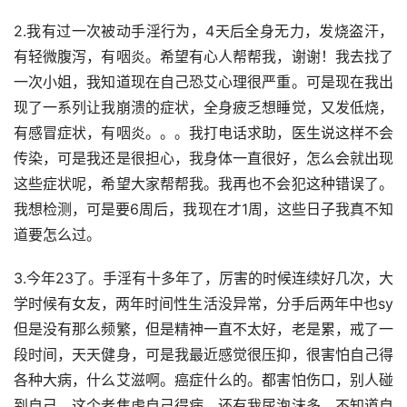
2.我有过一次被动手淫行为，4天后全身无力，发烧盗汗，
有轻微腹泻，有咽炎。希望有心人帮帮我，谢谢！我去找了
一次小姐，我知道现在自己恐艾心理很严重。可是现在我出
现了一系列让我崩溃的症状，全身疲乏想睡觉，又发低烧，
有感冒症状，有咽炎。。。我打电话求助，医生说这样不会
传染，可是我还是很担心，我身体一直很好，怎么会就出现
这些症状呢，希望大家帮帮我。我再也不会犯这种错误了。
我想检测，可是要6周后，我现在才1周，这些日子我真不知
道要怎么过。
3.今年23了。手淫有十多年了，厉害的时候连续好几次，大
学时候有女友，两年时间性生活没异常，分手后两年中也sy
但是没有那么频繁，但是精神一直不太好，老是累，戒了一
段时间，天天健身，可是我最近感觉很压抑，很害怕自己得
各种大病，什么艾滋啊。癌症什么的。都害怕伤口，别人碰
到自己。这个老焦虑自己得病。还有我尿泡沫多。不知道自