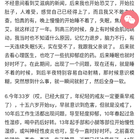
不经意间看到艾滋病的新闻，后来我也开始恐艾了，开始拉
肚子，人难受，感觉自己已经得上了，而且我又不敢去检
查，怕真的有，晚上慢慢的开始睡不着了，失眠，焦虑，恐
艾，就这样过了一年。到高三的时候，身上有时候会肌肉跳
动，我当时也不知道什么原因，记忆力退步，脑力不行，有
一天连续失眠5天，实在受不了，我跟我父亲说了。 后来就
去看心理医生，也吃了一些抗抑郁症的药。后来睡眠也就时
好时坏了。在此期间，出现了一个问题，现在还有，就是睡
不着的时候，到后半夜特别容易自动射精，那时候意识模
糊，突然想到什么事，就一瞬间就射了，然后全身一软。
6.今年33岁（哎，已经大叔了，年纪轻的戒友一定要乘早戒
了），十五六岁开始sy，早就意识到危害，但就是没戒了，
10年后工作生活都出现问题，导至轻度抑郁，10年春起过急
性湿疹，喝中药后好转。13年起手部和小腿等部位开始慢性
湿疹，或叫神经性皮炎也可，至今一直时好时坏。之前喜欢