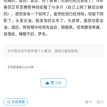
吃辣的，喜肉，喜凉，伤了脾胃，近期已经注意些了。14年
春恐艾导至脾胃神经症瘦了10多斤（自己上网了解后诊断
的），感觉身体一下就垮了，虽然检测已经排除，但留下阴
影了。头发出油，脱发有四五年了，头皮痒，面部也爱出
油，酒后，熬夜眼中经常有血丝，眼圈黑。经常腰背疼痛，
易落枕，睡眠不好，梦多。
文中观点仅代表作者个人看法，请自行鉴别吸收。
手淫受害者10000例
赞
(11)
生成海报
0
0