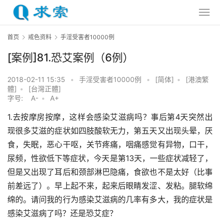
首页
戒色资料
手淫受害者10000例
[案例]81.恐艾案例（6例）
2018-02-11 15:35
•
手淫受害者10000例
•
[简体]
•
[港澳繁
體]
•
[台灣正體]
字号:
A-
•
A+
1.去按摩房按摩，这样会感染艾滋病吗？事后第4天突然出
现很多艾滋的症状如四肢酸软无力，第五天又出现头晕，厌
食，失眠，恶心干呕，关节疼痛，咽痛感觉有异物，口干，
尿频，性欲低下等症状，今天是第13天，一些症状减轻了，
但是又出现了耳后和颈部淋巴隐痛，食欲也不是太好（比事
前差远了）。早上起不来，起来后眼睛发涩、发粘。腿软绵
绵的。请问我的行为感染艾滋病的几率有多大，我的症状是
感染艾滋病了吗？还是恐艾症？