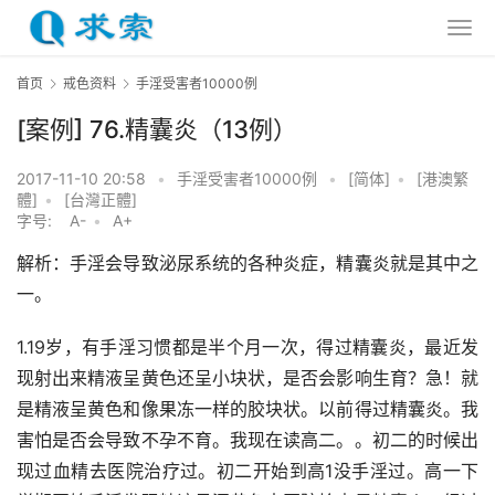
首页
戒色资料
手淫受害者10000例
[案例] 76.精囊炎（13例）
2017-11-10 20:58
•
手淫受害者10000例
•
[简体]
•
[港澳繁
體]
•
[台灣正體]
字号:
A-
•
A+
解析：手淫会导致泌尿系统的各种炎症，精囊炎就是其中之
一。
1.19岁，有手淫习惯都是半个月一次，得过精囊炎，最近发
现射出来精液呈黄色还呈小块状，是否会影响生育？急！就
是精液呈黄色和像果冻一样的胶块状。以前得过精囊炎。我
害怕是否会导致不孕不育。我现在读高二。。初二的时候出
现过血精去医院治疗过。初二开始到高1没手淫过。高一下