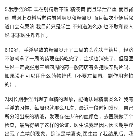
5.我手淫8年 现在射精后不适 精液黄 而且早泄严重 而且肾
虚 看网上资料后觉得前列腺炎和精囊炎 而且每次小便后尿
道口会有尿滴 我目前只是学生 不知道怎么办 也不敢和家人
说 求求医生帮帮忙。
6.19岁，手淫导致的精囊炎开了三周的头孢呋辛钠片，经济
不够就拿了一周的药现在药吃完了，症状也消失了、但是医
生说一定要服用三到四周的药一般药店有头孢呋辛钠片吗、
如果没有可以用什么药物替代（不要左氧氟，副作用害怕
的）。
7.因长期手淫出现了血精的现象，能确认是精囊炎么？我有
手淫的习惯，每周也就那么几次，最近一段时间发现，自己
所分泌出来的精液，发现存在少许的血颜色，去医院做了个
检查，最后得到了这样的论证，医生说我是因为因长期手淫
出现了血精的现象，确认是精囊炎,医生给了我结果后，我