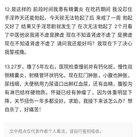
12.是这样的 前段时间我患有精囊炎 在吃药期间 我没忍住
手淫昨天还能勃起，今天就无法勃起了后 来戒了一周 勃起
又好了 结果又手淫悲剧就发生了 在次无法勃起了 2个月看
了中医他说我肾不虚是脾虚 现在不知道肾虚不虚了 是脾虚 
现在不知道肾虚不虚了 请问我还能好吗？我现在下了决心
我誓戒撸。
13.27岁，撸了5年左右，医院检查慢前并有钙化斑，慢性双
侧精囊炎，射精管环状钙化，现在肛门肿胀，小腹也肿胀，
尿线细，大便稍用力尿道口出鲜红血尿，还有血精，腹股沟
有淋巴结样硬物质。怀疑已经有肿瘤了，因为体重明显下
降，关节扭伤一年多都没好。求助，我接下来该怎么办？想
自杀了，好痛苦！
文中观点仅代表作者个人看法，请自行鉴别吸收。