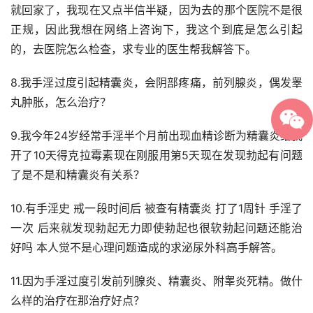
就回家了，我现在又点半信半疑，因为去的那个医院不是很
正规，因此我想在网络上咨询下，我这个到底是怎么引起
的，去医院怎么检查，求专业的医生帮我解答下。
8.我手淫过度引起精囊炎，会阴部疼痛，前列腺炎，偶发睾
丸肿胀，怎么治疗？
9.我今年24岁经常手淫半个月前出现血精诊断为精囊炎给我
开了10天得克拉霉素现在刚服用第5天现在发现勃起有问题
了是不是和精囊炎有关系？
10.有手淫史 戒一段时间后 被查有精囊炎 打了1周针 手淫了
一次 后来就发现勃起无力即使勃起也很软勃起问题还能治
好吗 本人觉不是心理问题造成的求泌尿外科高手解答。
11.因为手淫过度引发前列腺炎、精囊炎、附睾炎死精。做什
么样的治疗在那治疗好点？