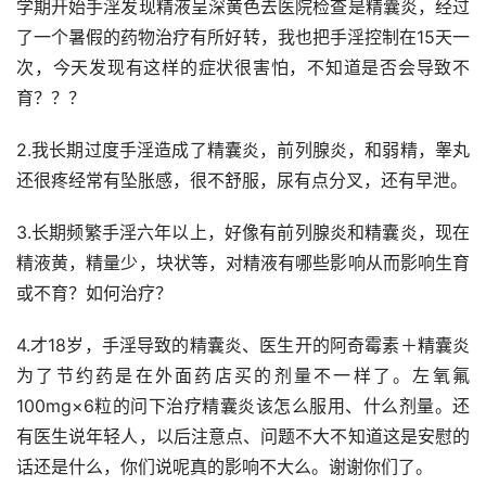
学期开始手淫发现精液呈深黄色去医院检查是精囊炎，经过
了一个暑假的药物治疗有所好转，我也把手淫控制在15天一
次，今天发现有这样的症状很害怕，不知道是否会导致不
育？？？
2.我长期过度手淫造成了精囊炎，前列腺炎，和弱精，睾丸
还很疼经常有坠胀感，很不舒服，尿有点分叉，还有早泄。
3.长期频繁手淫六年以上，好像有前列腺炎和精囊炎，现在
精液黄，精量少，块状等，对精液有哪些影响从而影响生育
或不育？如何治疗？
4.才18岁，手淫导致的精囊炎、医生开的阿奇霉素＋精囊炎
为了节约药是在外面药店买的剂量不一样了。左氧氟
100mg×6粒的问下治疗精囊炎该怎么服用、什么剂量。还
有医生说年轻人，以后注意点、问题不大不知道这是安慰的
话还是什么，你们说呢真的影响不大么。谢谢你们了。