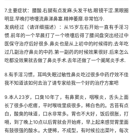
7.主要症状：腰酸.右腿有点发麻.头发干枯.眼镜干涩.黑眼圈
明显.早晚打喷嚏流鼻涕鼻塞.精神萎靡.非常怕冷.
发病经过（请详细描述）：从15岁左右开始一直有手淫习
惯.前年的一个早晨打了一个喷嚏后得了腰间盘突出经过中
医保守治疗后好很多.鼻炎也是从上初中的时候得的.去年吃
过几副治疗鼻炎的中药.第一副药的时候效果很好.后来怎么
吃都没效果就去做了鼻炎手术.去年还做了一个阑尾炎手术.
8.有手淫习惯，耳鸣失眠过敏性鼻炎吃过很多中药疗效不佳
我不知道该如何去治了请专家给我一个好的治疗方案吧
9.本人23岁，口臭10年了，有鼻窦炎，咽喉炎，舌头上面
长了很多小疙瘩，平时喉咙里痰很多，稀白色的。舌苔有点
白，酸臭的味道，口水非常多。胃也不大好，饭后很胀，打
嗝，到了晚上10点以后胃就会开始疼，早上起来感觉胃里面
有鼓很强的酸水。大便稀，不成型，有时候拉出菜叶，每次