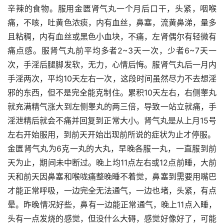
辛辣的食物。服用金匮肾气丸一个月后口干，头紧，咽喉
痛，不咳，吐黄色浓痰，内有血丝，鼻塞，流黄鼻涕，量多
且粘稠，内有血丝或黑色小血块，不痛，左肾偶尔有轻微有
痛点感。服肾气丸前平均多者2~3天一次，少者6~7天一
次，手淫后腿脚发软，无力，心情后悔。服肾气丸后一月内
手淫两次，平均10天左右一次，这段时间虽然尽力不去想淫
邪的东西，但不是完全能克制住。累积10天左右，右侧睾丸
就充满精气涨大到左侧睾丸的两三倍，导致一站立就痛，手
淫泄精后就会不痛并回复到正常大小。肾气丸是从上月15号
左右开始服用，到前天开始出现前所说的症状为止才停服。
金匮肾气丸为6克一丸的大丸，早晚各服一丸，一直服到前
天为止，期间未中断过。晚上均11点左右或12点前睡，大前
天和前天因鼻塞和喉咙痛整晚睡不着觉，鼻塞到需要用嘴巴
才能正常呼吸，一边完全无法通气，一边也堵，头紧，有点
晕。昨晚情况好些，鼻有一边能正常通气，晚上11点入睡，
头有一点发烧的感觉，但没什么大碍，感觉好像好了，可能