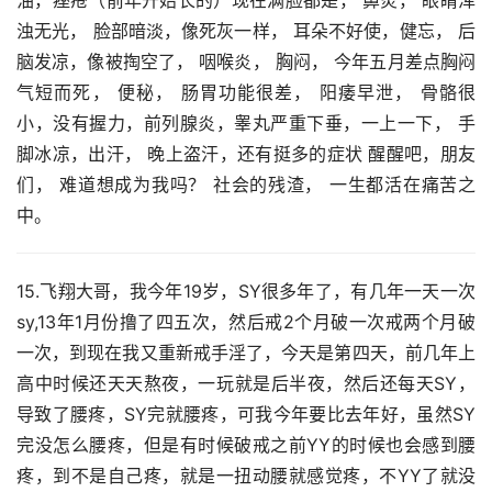
油，痤疮（前年开始长的）现在满脸都是， 鼻炎， 眼睛浑
浊无光， 脸部暗淡，像死灰一样， 耳朵不好使，健忘， 后
脑发凉，像被掏空了， 咽喉炎， 胸闷， 今年五月差点胸闷
气短而死， 便秘， 肠胃功能很差， 阳痿早泄， 骨骼很
小，没有握力，前列腺炎，睾丸严重下垂，一上一下， 手
脚冰凉，出汗， 晚上盗汗，还有挺多的症状 醒醒吧，朋友
们， 难道想成为我吗？ 社会的残渣， 一生都活在痛苦之
中。
15.飞翔大哥，我今年19岁，SY很多年了，有几年一天一次
sy,13年1月份撸了四五次，然后戒2个月破一次戒两个月破
一次，到现在我又重新戒手淫了，今天是第四天，前几年上
高中时候还天天熬夜，一玩就是后半夜，然后还每天SY，
导致了腰疼，SY完就腰疼，可我今年要比去年好，虽然SY
完没怎么腰疼，但是有时候破戒之前YY的时候也会感到腰
疼，到不是自己疼，就是一扭动腰就感觉疼，不YY了就没