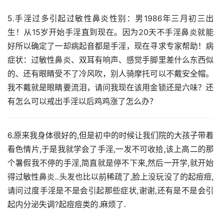
5.手淫过多引起过敏性鼻炎性别：男1986年三月初三出
生！从15岁开始手淫直到现在。因为20天不手淫鼻炎就能
好所以确定了一却病起音都是手淫，现在寻求专家帮助！病
症状：过敏性鼻炎、双耳有响声、感觉手脚里差什么东西似
的、还有眼睛受不了冷风吹，别人骑摩托可以不戴安全帽。
我不戴就是眼睛要流泪，请问我现在该用金锁还是六味？还
有怎么可以戒出手淫以后鸡鸡涨了怎么办？
6.原来我身体很好的,但是初中的时候让我们院的大孩子带着
看色情片,于是我就学会了手淫,一发不可收拾,该上高二的那
个暑假我不停的手淫,简直就是停不下来,然后一开学,就开始
得过敏性鼻炎..头发也比以前稀疏了,脸上没玩没了的起痘痘,
请问过度手淫是不是会引起那些症状,谢谢,还有是不是会引
起内分泌失调?起痘痘类的.麻烦了.