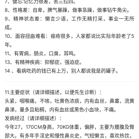
7、健忘:记忆力很差，丢三拉四。
8、性格差：自卑，脾气暴躁，做事急躁，做事钻牛角尖。
9、精神状态差：懒言少语，工作无精打采，事业一无所
成。
10、面容扭曲难看：痤疮很多，人家都说比实际年龄老了5
年。
11、有胃病，肠炎，口臭，耳鸣。
13、有精神疾病：抑郁症，强迫症。
14 、看病吃药的钱已有上万，别人都说我是药罐子。
11.主要症状（请详细描述，以便先生诊断）：
头紧，咽喉痛，不咳，吐黄色浓痰，内有血丝，鼻塞，流黄
鼻涕，量多且粘稠，内有血丝或黑色小血块，不痛。
发病经过（请详细描述）：
今年27，170CM身高，70KG体重，偏胖，主要为腰腹及臀
部大。有多年手淫史和慢性鼻炎史，气短懒言，喜欢热饮，