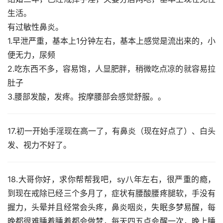
生活。
有过敏性鼻炎。
1.早泄严重，基本上1分钟左右，基本上感觉是流出来的，小
便无力，尿频
2.吃东西不多，容易饱，人显肥胖，稍微吃点凉的就容易拉
肚子
3.腰部发酸，发疼。按摩腰部会感觉舒服。。
17.初一开始手淫现在高一了，有鼻炎（现在好点了）、白头
发、视力不好了。
18.大哥你好，求你帮帮我吧，sy八年左右，很严重的瘾，
到现在戒除已经三个多月了，症状有腰酸腰疼腿软，手没有
握力，头晕并且经常会头疼，鼻炎咽炎，失眠多梦易醒，每
晚都很难睡着睡着都会做梦，每天四五点会醒一次，晚上睡