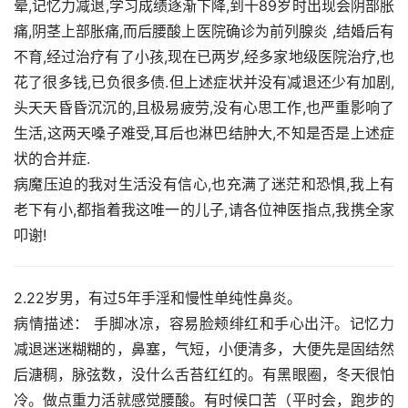
晕,记忆力减退,学习成绩逐渐下降,到十89岁时出现会阴部胀
痛,阴茎上部胀痛,而后腰酸上医院确诊为前列腺炎 ,结婚后有
不育,经过治疗有了小孩,现在已两岁,经多家地级医院治疗,也
花了很多钱,已负很多债.但上述症状并没有减退还少有加剧,
头天天昏昏沉沉的,且极易疲劳,没有心思工作,也严重影响了
生活,这两天嗓子难受,耳后也淋巴结肿大,不知是否是上述症
状的合并症.
病魔压迫的我对生活没有信心,也充满了迷茫和恐惧,我上有
老下有小,都指着我这唯一的儿子,请各位神医指点,我携全家
叩谢!
2.22岁男，有过5年手淫和慢性单纯性鼻炎。
病情描述： 手脚冰凉，容易脸颊绯红和手心出汗。记忆力
减退迷迷糊糊的，鼻塞，气短，小便清多，大便先是固结然
后溏稠，脉弦数，没什么舌苔红红的。有黑眼圈，冬天很怕
冷。做点重力活就感觉腰酸。有时候口苦（平时会，跑步的