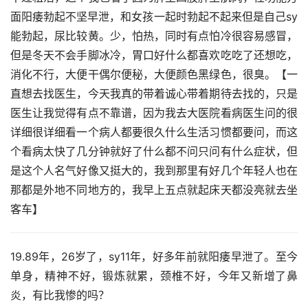
面阳痿勃起不坚早泄，和女孩一起时勃起不起来但是自己sy
能勃起，尿比较黄。少，怕热，同时有点怕冷很容易感冒，
但是冬天不会手脚冰冷，胃口好什么都喜欢吃吃了还想吃，
消化不行，大便干偶尔便秘，大便颜色黑绿色，很臭。【一
直想去找医生，今天我真的带着诚心带着期待去找的，只是
医生让我觉得有点不靠谱，因为我去大医院看病医生问的很
详细很详细看一个病人都要很久什么生活习惯都要问，而这
个看病太快了几分钟就好了什么都不问只问有什么症状，但
是这个人名气好像又挺大的，我到那里有好几个年轻人也在
那都是外地不同地方的，我早上五点就起床天都没亮就去坐
客车】
19.89年，26岁了，sy11年，好多年前就阳痿早泄了。至今
单身，精神不好，锻炼就累，颈椎不好，今年又新增了鼻
炎，有比我惨的吗？