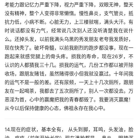
考能力跟记忆力严重下降，视力严重下降，双眼无神，整天
没有精神，整个人变得非常懒惰。慢性鼻炎，支气管炎，抵
抗力低，小病不断。心脏无力，上三楼就喘，满头大汗。有
时说话都没有力气，经常说几次别人还没听清楚我在说什
么。还掉头发，以前我满头乌黑的秀发朋友老夸我发质好，
现在快秃了。破坏骨髓，以前我剧烈的跑步都没事，现在一
跑起来就感觉腿上的骨头疼。损我的寿命，现在26岁，不
认识的人都猜我三十几。损我的运气，几份工作都以被开除
收场，跟朋友赌钱，虽然赌得很小但我就没赢过。十年间我
的运气不是一般的差。还有尿频，一天上十几次厕所，跟朋
友在一起喝茶，我都去了五次厕所了，别人一次都没去。万
恶淫为首，心中的赢魔把我的青春都毁了。我要消灭赢魔！
从今以后保持健康的心态，佛祖永存在我心中。
14.现在的症状，基本全有， 从头到脚，耳鸣，头发油，脸