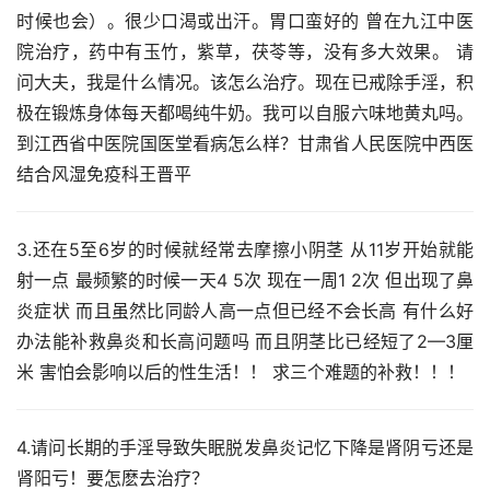
时候也会）。很少口渴或出汗。胃口蛮好的 曾在九江中医
院治疗，药中有玉竹，紫草，茯苓等，没有多大效果。 请
问大夫，我是什么情况。该怎么治疗。现在已戒除手淫，积
极在锻炼身体每天都喝纯牛奶。我可以自服六味地黄丸吗。
到江西省中医院国医堂看病怎么样？甘肃省人民医院中西医
结合风湿免疫科王晋平
3.还在5至6岁的时候就经常去摩擦小阴茎 从11岁开始就能
射一点 最频繁的时候一天4 5次 现在一周1 2次 但出现了鼻
炎症状 而且虽然比同龄人高一点但已经不会长高 有什么好
办法能补救鼻炎和长高问题吗 而且阴茎比已经短了2—3厘
米 害怕会影响以后的性生活！！ 求三个难题的补救！！！
4.请问长期的手淫导致失眠脱发鼻炎记忆下降是肾阴亏还是
肾阳亏！要怎麽去治疗？