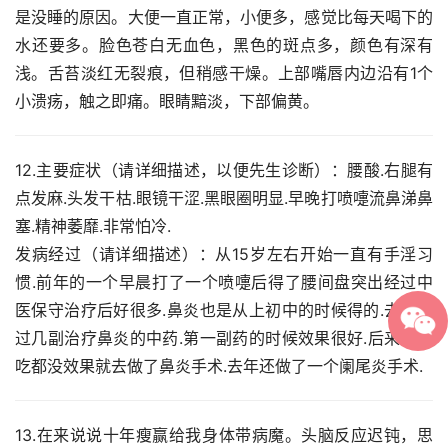
是没睡的原因。大便一直正常，小便多，感觉比每天喝下的
水还要多。脸色苍白无血色，黑色的斑点多，颜色有深有
浅。舌苔淡红无裂痕，但稍感干燥。上部嘴唇内边沿有1个
小溃疡，触之即痛。眼睛黯淡，下部偏黄。
12.主要症状（请详细描述，以便先生诊断）：腰酸.右腿有
点发麻.头发干枯.眼镜干涩.黑眼圈明显.早晚打喷嚏流鼻涕鼻
塞.精神萎靡.非常怕冷.
发病经过（请详细描述）：从15岁左右开始一直有手淫习
惯.前年的一个早晨打了一个喷嚏后得了腰间盘突出经过中
医保守治疗后好很多.鼻炎也是从上初中的时候得的.去年吃
过几副治疗鼻炎的中药.第一副药的时候效果很好.后来怎么
吃都没效果就去做了鼻炎手术.去年还做了一个阑尾炎手术.
13.在来说说十年瘦赢给我身体带病魔。头脑反应迟钝，思