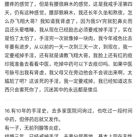
腰疼的感觉了，但是有腰很麻木的感觉，这是我戒手淫第四
天，仍有这种感觉，腰部狠麻木，我还长年久坐和熬夜，怎
么办飞翔大哥？我知道我肾虚了，因为我SY完就犯鼻炎而
且还头晕嗜睡，我从现在已经励志必须要戒掉手淫了，实在
是怕了太怕了，手淫完一次就像掉一块肉，我今年戒色比去
年要有进步，从以前的一天一次到三天一次，到现在，我一
定要戒掉手淫，还有就是请教飞翔大哥，我脸上还有红的痘
印我准备去看看中医，吃掉中药可以下去痘印吗、如果中医
号脉号出我有肾虚，我父母又在旁边他会不会说出来啊，太
尴尬了吧？这该死的手淫，我一定要戒掉，我已经知道这东
西只会害死你了，沉迷其中的永远都是傻瓜
16.有10年的手淫史，去多家医院问询过，也吃过一段时间
中药，但停药后就又发作。
有一子，无前列腺等炎症，
结婚三年，已经戒掉手淫，夫妻分居两地，基本上现在无性