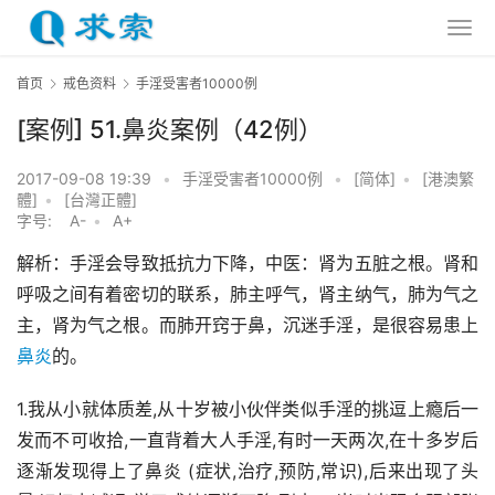
首页
戒色资料
手淫受害者10000例
[案例] 51.鼻炎案例（42例）
2017-09-08 19:39
•
手淫受害者10000例
•
[简体]
•
[港澳繁
體]
•
[台灣正體]
字号:
A-
•
A+
解析：手淫会导致抵抗力下降，中医：肾为五脏之根。肾和
呼吸之间有着密切的联系，肺主呼气，肾主纳气，肺为气之
主，肾为气之根。而肺开窍于鼻，沉迷手淫，是很容易患上
鼻炎
的。
1.我从小就体质差,从十岁被小伙伴类似手淫的挑逗上瘾后一
发而不可收拾,一直背着大人手淫,有时一天两次,在十多岁后
逐渐发现得上了鼻炎 (症状,治疗,预防,常识),后来出现了头