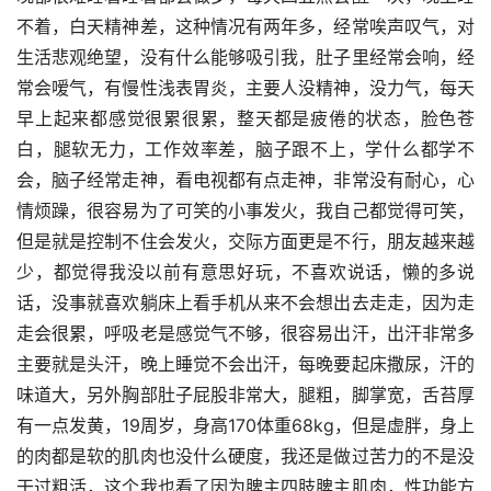
不着，白天精神差，这种情况有两年多，经常唉声叹气，对
生活悲观绝望，没有什么能够吸引我，肚子里经常会响，经
常会嗳气，有慢性浅表胃炎，主要人没精神，没力气，每天
早上起来都感觉很累很累，整天都是疲倦的状态，脸色苍
白，腿软无力，工作效率差，脑子跟不上，学什么都学不
会，脑子经常走神，看电视都有点走神，非常没有耐心，心
情烦躁，很容易为了可笑的小事发火，我自己都觉得可笑，
但是就是控制不住会发火，交际方面更是不行，朋友越来越
少，都觉得我没以前有意思好玩，不喜欢说话，懒的多说
话，没事就喜欢躺床上看手机从来不会想出去走走，因为走
走会很累，呼吸老是感觉气不够，很容易出汗，出汗非常多
主要就是头汗，晚上睡觉不会出汗，每晚要起床撒尿，汗的
味道大，另外胸部肚子屁股非常大，腿粗，脚掌宽，舌苔厚
有一点发黄，19周岁，身高170体重68kg，但是虚胖，身上
的肉都是软的肌肉也没什么硬度，我还是做过苦力的不是没
干过粗活，这个我也看了因为脾主四肢脾主肌肉，性功能方