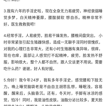
3.我有六年的手淫史啦，现在全身无力易疲劳，神经衰弱睡
觉多梦，白天精神萎靡，腰酸腿软 想自杀。精神非常不
好，医生救救我吧！
4.经常手淫，人易疲劳，脸易干燥发热，腰椎间盘突出， 小
时非常紧张引起生殖器快感，造成一无聊手淫同时很愧疚，
对我的心理打击非常大，还有小时生殖器有臭异味，很痒，
现在也痒，面部让人感觉打不起精神，疲劳，脸发热不舒
服，影响很大，整个人都不自然，跟人交谈更不用说。需要
吃什么药？谢谢，好人有好报。
5.你好！我今年24岁，我有多年手淫史，感觉腰和下肢无
力。晚上睡觉脑袋老是不由自主胡思乱想，睡眠浅，容易
醒，醒来后，头脑昏沉。还有，冬天时，手脚有冰凉的感
觉，怕冷！同时，我是油性皮肤，油脂分泌比较多，夏天脸