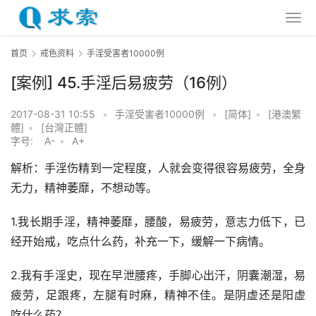
首页
戒色资料
手淫受害者10000例
[案例] 45.手淫后易疲劳（16例）
2017-08-31 10:55
•
手淫受害者10000例
•
[简体]
•
[港澳繁
體]
•
[台灣正體]
字号:
A-
•
A+
解析：手淫伤精到一定程度，人就会变得很容易疲劳，全身
无力，精神萎靡，不想动等。
1.我长期手淫，精神萎靡，腰酸，易疲劳，意志力低下，已
经开始戒，吃点什么药，补充一下，缓解一下病情。
2.我有手淫史，现在早泄腰疼，手脚心出汗，阴囊潮湿，易
疲劳，足跟疼，左腿有时麻，精神不佳。是阴虚还是阳虚 
吃什么药？