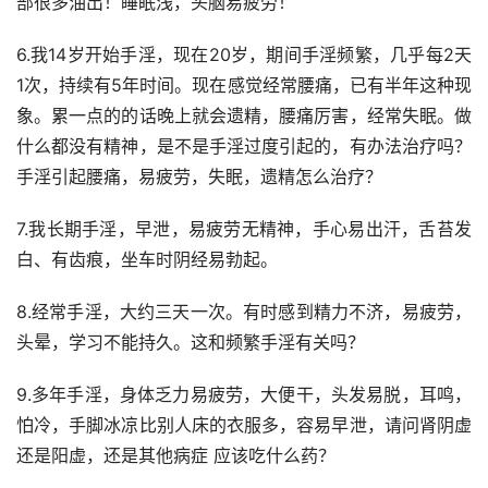
部很多油出！睡眠浅，头脑易疲劳！
6.我14岁开始手淫，现在20岁，期间手淫频繁，几乎每2天
1次，持续有5年时间。现在感觉经常腰痛，已有半年这种现
象。累一点的的话晚上就会遗精，腰痛厉害，经常失眠。做
什么都没有精神，是不是手淫过度引起的，有办法治疗吗？
手淫引起腰痛，易疲劳，失眠，遗精怎么治疗？
7.我长期手淫，早泄，易疲劳无精神，手心易出汗，舌苔发
白、有齿痕，坐车时阴经易勃起。
8.经常手淫，大约三天一次。有时感到精力不济，易疲劳，
头晕，学习不能持久。这和频繁手淫有关吗？
9.多年手淫，身体乏力易疲劳，大便干，头发易脱，耳鸣，
怕冷，手脚冰凉比别人床的衣服多，容易早泄，请问肾阴虚
还是阳虚，还是其他病症 应该吃什么药？