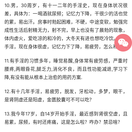
10.男，30周岁，有十一二年的手淫史，现在身体状况很
差，具体为：一喝酒就尿频；记忆力下降，干很少的活也觉
的累，易出汗。房事时勃起困难，不硬，中途变软，勉强完
成性生活后射精无力，射不完，早上也没有了晨勃的现象，
体内虚火，爱吃凉的和冷的，大冬天有进也想吃冷饮。多年
手淫，现在身体很虚，记忆力下了降，易疲劳，怎么补？
11.有手淫的习惯多年，睡觉易醒,身体常有疲劳感，严重时
腰疼,两眼昏花,腿乏力,消化不良，而且性功能减退,学习下
降,有没有能从根本上治愈的用药方案.
12.有十几年手淫，易疲劳，脱发，牙松动，多梦，眼干，
是肾阴虚还是阳虚，金匮胶囊可不可以吃？
13.我今年17岁，自14岁开始手淫，最近感到肾很空虚，且
易累，尿频，有时还疼痛，这是怎么啦？咋办？禁忌啥？