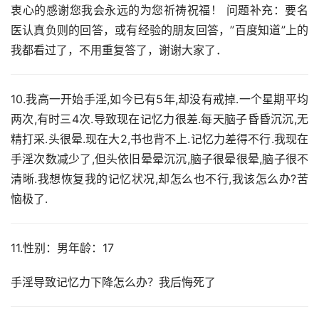
衷心的感谢您我会永远的为您祈祷祝福！ 问题补充：要名
医认真负则的回答，或有经验的朋友回答，”百度知道”上的
我都看过了，不用重复答了，谢谢大家了．
10.我高一开始手淫,如今已有5年,却没有戒掉.一个星期平均
两次,有时三4次.导致现在记忆力很差.每天脑子昏昏沉沉,无
精打采.头很晕.现在大2,书也背不上.记忆力差得不行.我现在
手淫次数减少了,但头依旧晕晕沉沉,脑子很晕很晕,脑子很不
清晰.我想恢复我的记忆状况,却怎么也不行,我该怎么办?苦
恼极了.
11.性别：男年龄：17
手淫导致记忆力下降怎么办？我后悔死了