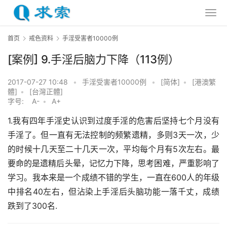
首页
戒色资料
手淫受害者10000例
[案例] 9.手淫后脑力下降（113例）
2017-07-27 10:48
•
手淫受害者10000例
•
[简体]
•
[港澳繁
體]
•
[台灣正體]
字号:
A-
•
A+
1.我有四年手淫史认识到过度手淫的危害后坚持七个月没有
手淫了。但一直有无法控制的频繁遗精，多则3天一次，少
的时候十几天至二十几天一次，平均每个月有5次左右。最
要命的是遗精后头晕，记忆力下降，思考困难，严重影响了
学习。我本来是一个成绩不错的学生，一直在600人的年级
中排名40左右，但沾染上手淫后头脑功能一落千丈，成绩
跌到了300名.