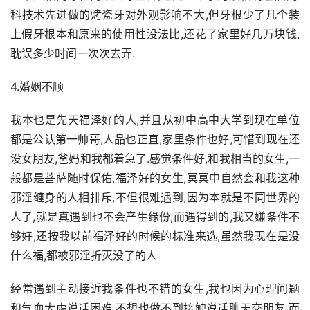
科技术先进做的烤瓷牙对外观影响不大,但牙根少了几个装
上假牙根本和原来的使用性没法比,还花了家里好几万块钱,
耽误多少时间一次次去弄.
4.婚姻不顺
我本也是先天福泽好的人,并且从初中高中大学到现在单位
都是公认第一帅哥,人品也正直,家里条件也好,可惜到现在还
没女朋友,爸妈和我都着急了.感觉条件好,和我相当的女生,一
般都是菩萨随时保佑,福泽好的女生,冥冥中自然会和我这种
邪淫缠身的人相排斥,不但很难遇到,因为本就是不同世界的
人了,就是真遇到也不会产生缘份,而遇得到的,我又嫌条件不
够好,还按我以前福泽好的时候的标准来选,虽然我现在是没
什么福,都被邪淫折灭没了的人
经常遇到主动接近我条件也不错的女生,我也因为心理问题
和气血太虚说话困难,不想也做不到接触说话聊天交朋友,而