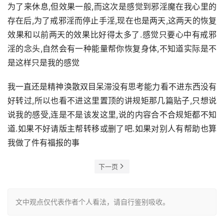
为了来休息,但效果一般,而这次是感觉到邪淫魔在我心里的
存在后,为了戒邪淫而停止手淫,现在也是两天,这两天的恢复
效果和以前两天的效果比好得太多了.感觉只要心中有戒邪
淫的念头,自然会有一种能量帮你恢复身体,不知道实际是不
是这样只是我的感觉
我一直还是精神涣散双目呆滞没有思考能力看不进东西没有
好转过,所以也看不进这里置顶的讲规矩那几篇贴子,只想说
说我的感受,连是不是该发这里,说的内容合不合规矩都不知
道.如果不好请版主帮转移或删了吧.如果对别人有帮助也算
我做了件有福报的事
下一页
文中观点仅代表作者个人看法，请自行鉴别吸收。