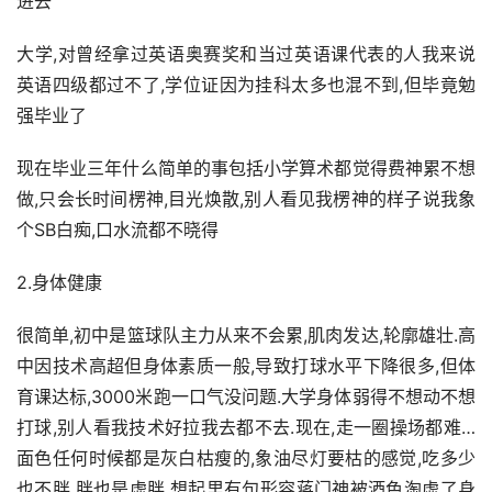
进去
大学,对曾经拿过英语奥赛奖和当过英语课代表的人我来说
英语四级都过不了,学位证因为挂科太多也混不到,但毕竟勉
强毕业了
现在毕业三年什么简单的事包括小学算术都觉得费神累不想
做,只会长时间楞神,目光焕散,别人看见我楞神的样子说我象
个SB白痴,口水流都不晓得
2.身体健康
很简单,初中是篮球队主力从来不会累,肌肉发达,轮廓雄壮.高
中因技术高超但身体素质一般,导致打球水平下降很多,但体
育课达标,3000米跑一口气没问题.大学身体弱得不想动不想
打球,别人看我技术好拉我去都不去.现在,走一圈操场都难…
面色任何时候都是灰白枯瘦的,象油尽灯要枯的感觉,吃多少
也不胖.胖也是虚胖.想起里有句形容蒋门神被酒色淘虚了身