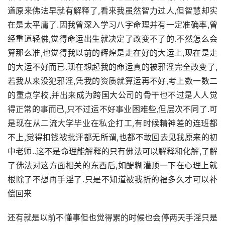
道原来佛法早就有解释了,看来我虽然智力过人,但智慧却实
在是太平庸了.因我曾深入学习八字命理并有一定准确率,曾
经重道轻佛,觉得命运出生就决定了改变不了的.不然怎么会
算那么准,也觉得我以前的辉煌是走在好的大运上,现在是走
的大运不好而已.现在想起我的命运真的被邪淫完全改变了,
若我从来没犯邪淫,凭我的资质就算运再不好,考上数一数二
的重点学校,并出来成为跨国大公司的骨干也不过是人人觉
得正常的事而已,只不过运不好事业困难些,但层次不同了.可
是现在从二流大学毕业在私企打工,有时候精神差的连班都
不上,觉得扣钱被批评都无所谓,也都不敢回去见我原来的初
中老师..这不是命理能解释的只有佛法可以解释和化解,了解
了佛法对这方面相关的东西后,如醍糊灌顶一下在心理上就
根除了不想再手淫了.只是不知道被我折的福多久才可以补
偿回来
还有就是以前不懂事但也觉得累的时候也会停两天手淫只是