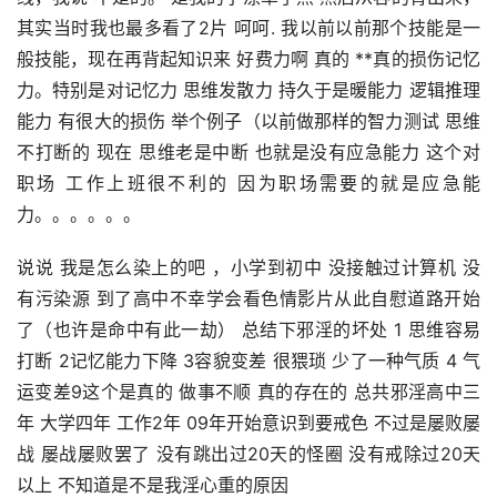
其实当时我也最多看了2片 呵呵. 我以前以前那个技能是一
般技能，现在再背起知识来 好费力啊 真的 **真的损伤记忆
力。特别是对记忆力 思维发散力 持久于是暖能力 逻辑推理
能力 有很大的损伤 举个例子（以前做那样的智力测试 思维
不打断的 现在 思维老是中断 也就是没有应急能力 这个对
职场 工作上班很不利的 因为职场需要的就是应急能
力。。。。。。
说说 我是怎么染上的吧 ，小学到初中 没接触过计算机 没
有污染源 到了高中不幸学会看色情影片从此自慰道路开始
了（也许是命中有此一劫） 总结下邪淫的坏处 1 思维容易
打断 2记忆能力下降 3容貌变差 很猥琐 少了一种气质 4 气
运变差9这个是真的 做事不顺 真的存在的 总共邪淫高中三
年 大学四年 工作2年 09年开始意识到要戒色 不过是屡败屡
战 屡战屡败罢了 没有跳出过20天的怪圈 没有戒除过20天
以上 不知道是不是我淫心重的原因