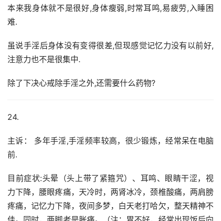
本来我身体就不是很好,身体瘦弱,时常耳鸣,易疲劳,入睡困
难.
虽说手淫后身体没有变得很差,但现感觉记忆力没有以前好,
注意力也不是很集中.
除了下决心戒除手淫之外,还需要什么药物?
24.
主诉： 多年手淫,手淫频率较高，很少锻炼，经常呆在电脑
前.
目前症状:头晕（头上带了紧箍咒）、耳鸣、眼睛干涩，视
力下降，腰眼疼痛，天冷时，两肾冰冷，颈椎酸痛，两肩膀
疼痛，记忆力下降，夜间多梦，白天老打哈欠，整天精神不
佳。同时，两脚老是胀痛。（注：胃不好，经常出现饭后向