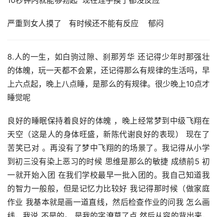
10秒钟内就能够勃起  现在连手摸了都没反应
严重到女人摸了   有时候还不能有反应    郁闷
8.人的一生，如白驹过隙、刹那芳华 还记得少年时那强壮
的体魄，玩一天都不会累，还记得那么有规律的生活吗，早
上六点起，晚上八点睡，是那么的有规律。很少晚上10点才
睡觉呢
良好的睡眠保持着良好的体魄 ，晚上经常梦到中级飞翔在
天空（这是人的身体旺盛，新陈代谢良好的表现） 现在了
苦笑已对 。再没有了梦中飞翔的的场景了。我记得从小学
到初三没有染上恶习的时候 思维是那么的敏捷 成绩前5 初
一就开始入团 在我们学校最早一批入团的。我自己知道我
的智力一般般，但是记忆力比较好 我记得那时候（做家庭
作业 我基本就是画一道直线，然后检查作业的问我 怎么画
线，我说 不是的。 是我的字潦草了点 然后从容的背出来，