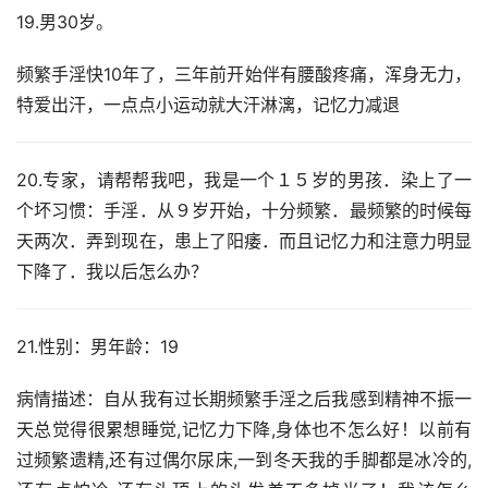
19.男30岁。
频繁手淫快10年了，三年前开始伴有腰酸疼痛，浑身无力，
特爱出汗，一点点小运动就大汗淋漓，记忆力减退
20.专家，请帮帮我吧，我是一个１５岁的男孩．染上了一
个坏习惯：手淫．从９岁开始，十分频繁．最频繁的时候每
天两次．弄到现在，患上了阳痿．而且记忆力和注意力明显
下降了．我以后怎么办？
21.性别：男年龄：19
病情描述：自从我有过长期频繁手淫之后我感到精神不振一
天总觉得很累想睡觉,记忆力下降,身体也不怎么好！以前有
过频繁遗精,还有过偶尔尿床,一到冬天我的手脚都是冰冷的,