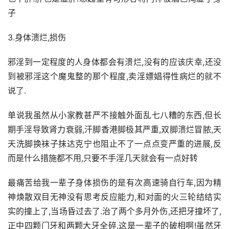
子
3.身体溃烂,损伤
邪淫到一定程度的人身体都会有溃烂,没有的应该庆幸,还没
到被邪淫这个魔鬼整的那个程度,卖淫嫖娼得性病烂的就不
说了.
单说我虽然从小家教甚严不接触外面乱七八糟的东西,但长
期手淫导致肾力衰弱,汗脚香港脚极其严重,双脚溃烂冒脓,天
天洗脚换袜子抹达克宁也阻止不了一点点变严重的进展,反
而是什么措施都不用,只要不手淫几天就会有一点好转
最痛苦给我一辈子身体损伤的是有次高速骑自行车,因为精
神焕散双目无神没有思考反应能力,和对面的火三轮结结实
实的撞上了,当场昏过去了.治了两个多月外伤,还把牙撞坏了,
正中四颗门牙和两颗大牙全碎,这是一辈子的破相啊!虽然牙