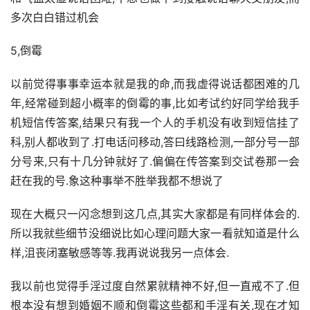
多次白白错过机会
5,倒霉
以前觉得事事幸运本就是我的命,而我虚得说话都困难的几
年,经常碰到超小概率的倒霉的事,比如考试约好同学给我手
机短信传答案,结果只有我一个人的手机没有收到短信挂了
科,别人都收到了.打电话问移动,答曰线路检测,一部分号一部
分号来,只有十几分钟就好了.偏偏在传答案到交试卷那一会
赶在我的号.象这种事举不胜举我都不想说了
现在大概只一闪念想到这几点,其实大家都是有同样体会的.
所以我就些细节没细说比如心理问题大家一看就知道是什么
样,沮丧闭塞敏感等等.我再说说我另一点体会.
我以前也觉得手淫过度自然累就精神不好,但一直戒不了.但
根本没有想到婚姻不顺和倒霉这些都和手淫有关,现在才知