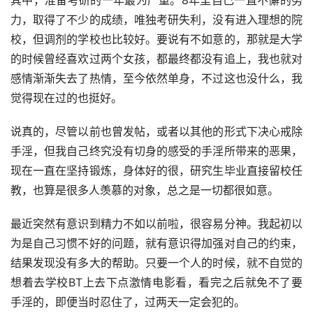
其中，准备考研的一年最为严重。8年里自己一直不懈的努
力，取得了不少的成绩，唯独考研失利，没有进入理想的院
校，但调剂的学校也比较好。要说有不如意的，那就是大学
的时候曾经喜欢过两个女孩，都最终都没有追上，我也就对
感情渐渐失去了热情，至今依然单身，不过这也没什么，我
觉得现在过的也挺好。
说真的，尽管以前也曾发帖，或者以其他的形式下决心戒除
手淫，但我自己终究没有切身的感受的手淫所带来的恶果，
现在一直在坚持锻炼，身体好的很，研究生毕业直接留校任
教，也算是很多人羡慕的对象，总之是一切都很如意。
最近突然有意识到精力不如以前啦，很容易分神。我起初以
为是自己习惯不好的问题，就有意识得加强对自己的约束，
结果发现没有多大的帮助。只要一个人的时候，就不自觉的
想着去学校BT上去下点激情电影看，看完之后就免不了要
手淫的，即便当时忍住了，过两天一定会犯的。