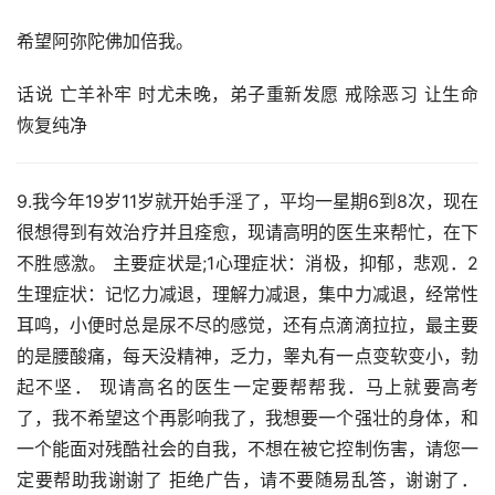
希望阿弥陀佛加倍我。
话说 亡羊补牢 时尤未晚，弟子重新发愿 戒除恶习 让生命
恢复纯净
9.我今年19岁11岁就开始手淫了，平均一星期6到8次，现在
很想得到有效治疗并且痊愈，现请高明的医生来帮忙，在下
不胜感激。 主要症状是;1心理症状：消极，抑郁，悲观．2
生理症状：记忆力减退，理解力减退，集中力减退，经常性
耳鸣，小便时总是尿不尽的感觉，还有点滴滴拉拉，最主要
的是腰酸痛，每天没精神，乏力，睾丸有一点变软变小，勃
起不坚． 现请高名的医生一定要帮帮我．马上就要高考
了，我不希望这个再影响我了，我想要一个强壮的身体，和
一个能面对残酷社会的自我，不想在被它控制伤害，请您一
定要帮助我谢谢了 拒绝广告，请不要随易乱答，谢谢了． 