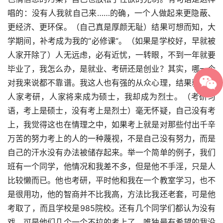
唱的：没有人我就自己来……的确，一个人做起来更隐蔽、
更经济、更环保。（自己真是厚颜无耻）结果可想而知，大
学期间，补考成为我的“必修课”。（如果是学校好，早就被
人家开除了）人无远虑，必有近忧，一转眼，不到一年就要
毕业了，我怎么办，是就业、考研还是创业？其实，哪一个
对我来说都不靠谱。我这人也有强的从众心理，结果就跟随
人家考研，人家将来成为硕士，我却成为烈士。（考研习
语，考上是硕士，没有考上是烈士）毫无怀疑，自己没有考
上，我觉得这也在情理之中，如果考上就是对那些付出千辛
万苦的努力考上的人的一种蔑视，不是自己没有努力，而是
自己的汗水没有办法被储存起来。举一个简单的例子，我们
班有一个同学，他情况和我差不多，但是他不手淫，只是人
比较懒而已。他也考研，平时他和我在一个教室学习，也不
是很用功，他的智商并不比我高，方法比我还老套，可是他
考取了，而且学校是985院校。还有几个同学们都认为没有
戏，可是他们几个一个不拉的考上了，唯独最有希望的我没