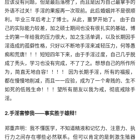
应该没有问题，但是最后落榜了，而且是因为自己最拿手的
外语不过关！手淫的果报再一次现前。此后婚姻并不是很顺
利。毕业三年后考上了博士。从此，噩梦开始了。 由于自
己的实际能力较差，加之硕士期间也没有很扎实的基础，博
士的第一年给我的压力很大，加之生活单调，以及长期因手
淫造成的孤僻性格，只好以不断地手淫来减轻压力，何等愚
痴和荒唐！！！短短四年下来，由于手淫过度，自己几乎脱
成了秃头，学习也没有完成，不了了之。想想自己的所作所
为，简直无地自容！！！！ 因为长期手淫，所有的福报，
都在慢慢地削减，而且一一应验，成为了一个卑贱的、生不
如死的低贱生命！！！望所有朋友以我为戒，彻底戒除手
淫。
2.手淫害惨我——事实胜于雄辩！
郑重声明：我不懂医学，不知道精液和记忆力、注意力、执
行力之间存在哪些必然联系。但可以肯定的是刺激生殖器