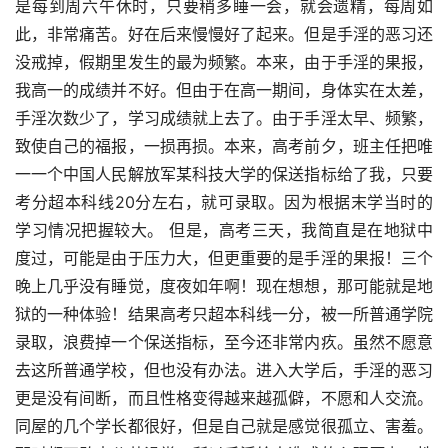
是每到周六午休时，只要稍多睡一会，就会遗精，每周如
此，非常痛苦。好在后来慢慢好了起来。但是手淫的恶习还
没戒掉，假期里发生的最为频繁。本来，由于手淫的果报，
我高一的成绩并不好。但由于在高一期间，身体实在太差，
手淫次数少了，学习成绩就上去了。由于手淫太早、频繁，
致使自己的福报，一损再损。本来，高考前夕，班主任把唯
一一个中国人民解放军某科技大学的保送指标给了我，只要
考分超本科线20分左右，就可录取。因为根据末学当时的
学习情况把握较大。 但是，高考三天，我简直是在地狱中
度过，可能是由于压力大，但更重要的是手淫的果报！三个
晚上几乎没有睡觉，度夜如年啊！现在想想，那可能就是地
狱的一种体验！结果高考只超本科线一分，被一所普通学院
录取，浪费掉一个保送指标，至今还非常内疚。虽然不愿意
去这所普通学校，但也没有办法。进入大学后，手淫的恶习
更是没有间断，而且性格变得越来越孤僻，不愿和人交流。
同屋的几个学长都很好，但是自己就是感觉很孤立、害羞。