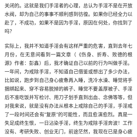
关闭的。这就是我们手淫者的心理，总认为手淫不是在开放
水阀，却为自己的事事不顺利感到彷徨。如果你已经全力以
赴了，不成功，如果不是因为手淫，原因在何处，你找到了
吗？
实际上，我并不知道手淫会有这样严重的危害，直到去年七
月份，在无意间看到一篇文章（《伤身、折寿、败德的根
源》作者：彭鑫）后，我才确证自己以前的行为叫做手淫。
一年间，为戒除手淫，不知道自己借鉴或想出了多少办法，
比如说，跑步到自己身心疲惫再入睡，洗冷水澡、睡觉将手
捆绑起来、穿不容易脱掉的裤子、睡觉不要盖厚被子、手淫
后不准吃饭并写检讨、用刀子划手直到出血、念佛等等，但
对我来说，就是没有办法从根本上戒除自己的手淫，手淫戒
了一段时间还会有“复原”的可能性，而且愈演愈烈。真是一
失足成终生恨，一日沾染手淫，终生为戒除手淫奔波！工作
没有、考研失败、创业无门，前途茫然，我现在已是身心疲