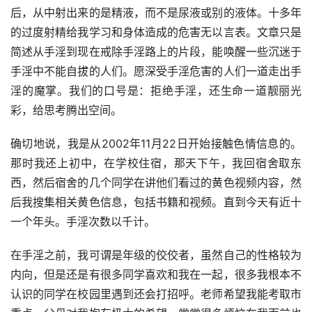
后，从中射出来的是精液，而不是尿液或别的液体。十多年
的过度射精给我学习和身体造成的危害无以言表。文章只是
简述从手淫到现在戒除手淫路上的片段，能唤醒一些沉迷于
手淫中不能自拔的人们。愿深受手淫危害的人们一道走出手
淫的魔掌。我们的口号是：拒绝手淫，还生命一道靓丽光
彩，给思考腾出空间。
确切地说，我是从2002年11月22日开始接触色情信息的。
那时我还上初中，在学校住宿，那天下午，我回宿舍取东
西，然后宿舍的几个同学在讲他们看过的黄色视频内容，然
后我搜集相关黄色信息，包括书籍和视频。直到今天有近十
一个年头。手淫次数以千计。
在手淫之前，我可谓是年级的佼佼者，虽然自己的性格较为
内向，但是还是有很多同学喜欢和我在一起，很多我根本不
认识的同学在校园里遇到还会打招呼。老师希望我能考取市