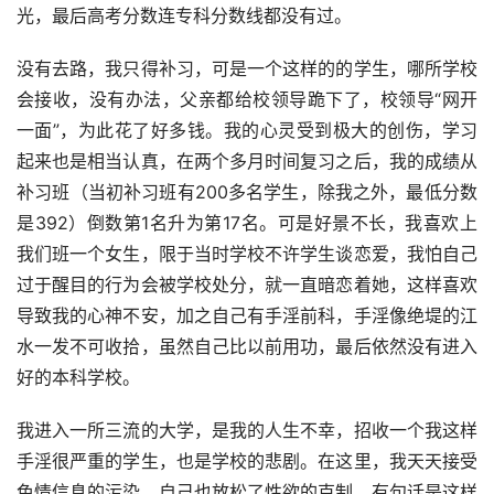
光，最后高考分数连专科分数线都没有过。
没有去路，我只得补习，可是一个这样的的学生，哪所学校
会接收，没有办法，父亲都给校领导跪下了，校领导“网开
一面”，为此花了好多钱。我的心灵受到极大的创伤，学习
起来也是相当认真，在两个多月时间复习之后，我的成绩从
补习班（当初补习班有200多名学生，除我之外，最低分数
是392）倒数第1名升为第17名。可是好景不长，我喜欢上
我们班一个女生，限于当时学校不许学生谈恋爱，我怕自己
过于醒目的行为会被学校处分，就一直暗恋着她，这样喜欢
导致我的心神不安，加之自己有手淫前科，手淫像绝堤的江
水一发不可收拾，虽然自己比以前用功，最后依然没有进入
好的本科学校。
我进入一所三流的大学，是我的人生不幸，招收一个我这样
手淫很严重的学生，也是学校的悲剧。在这里，我天天接受
色情信息的污染，自己也放松了性欲的克制。有句话是这样