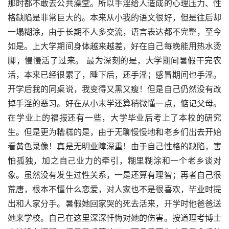
那时都不敢去公共澡堂。所以手淫给人造成的心理压力、性
格缺陷是非常巨大的。本来从小我的语文很好，但是往后却
一塌糊涂，由于长期不人多交流，语言表达都不完整，至今
如是。上大学期间身体越来越差，好在自己每晚能用热水烫
脚，慢慢活了过来。 最为深刻的是，大学期间暑假干完农
活，本来已经很累了，睡下后，还手淫；感冒期间也手淫。
开学后我的同桌说，我变得又黑又瘦！但是自己仍然没有改
掉手淫的恶习。好在从小末学还算稍微懂一点，惦记父母。
在学业上的福报还有一些，大学毕业后考上了本校的研究
生。但是更为糟糕的是，由于无聊慢慢地和老乡们出去开始
看黄色录像！真是无明业障深重！由于自己性格的缺陷，害
怕孤独，加之自己业力的牵引，糊里糊涂和一个老乡谈对
象。虽然没有发生过性关系，一是还算有理智；再者自己很
荒唐，根本不懂什么恋爱，对人家也不是很喜欢，毕业时提
出和人家分手。暑假她回家哭的死去活来，开学时他爸爸送
她来学校。自己在这里深深忏悔对她的伤害。按道理考博士