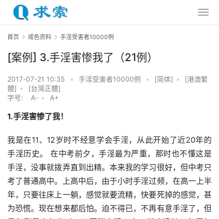
首页
戒色资料
手淫受害者10000例
[案例] 3.手淫害惨我了（21例）
2017-07-21 10:35
•
手淫受害者10000例
•
[简体]
•
[港澳繁
體]
•
[台灣正體]
字号:
A-
•
A+
1.手淫害惨了我！
我是在11、12岁时不经意学会手淫，从此开始了近20年的
手淫历史。 在中考前夕，手淫最为严重，那时也不懂这是
手淫，没事就拨弄直到出精。本来我的学习很好，但中考只
考了普通高中。上高中后，由于小时手淫过频，在高一上半
年，只要往床上一躺，感觉就要流精，快要死掉的感觉，甚
为恐慌。现在想来都后怕。迫不得已，不再有意手淫了，但