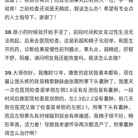
加重了，右侧也有点了而且左侧睾丸比右侧大一倍，手一摸
就疼！之前检查还说是无精症，我该怎么办！希望有专业点
的人士指导下，谢谢了！
38.
很小的时候就开始手淫了，前段时间和女友过性生活无
法勃起，后来去医院检查，这是彩超和精子化验单，和医生
开的药，诊断结果是慢性前列腺炎，睾丸炎，弱精症，肝郁
不舒，阳痿，请问吧友我还能恢复吗，我该怎么去做？
39.
大哥你好，我撸龄12年，撸管的症状我基本都有，现在
最让我头疼的就是精索静脉曲张跟附睾下头囊肿了，我夏天
一次在医院检查是单侧左侧2.8没有反流但是有囊肿，一段
时间后换医院检查是双侧的，左2.3右2.2没有囊肿，前几天
刚在医院又做了检查是单侧的左侧2.1，附睾下头有囊肿，
而且左侧睾丸有时候碰到就会有疼痛感，我精子很不好，畸
形率高，活力差！导致我老婆怀孕两次都流产了，附睾囊肿
得怎么治疗啊？