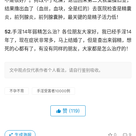
不是很好）。狗改不了吃屎，退伍回来第二天就重操旧业，
结果撸出血了（血丝，血块，全是红的）去医院检查是精囊
炎，前列腺炎，前列腺囊肿，最关键的是精子活力低！
52.
手淫14年弱精怎么治？各位朋友大家好，我已经手淫14
年了，现在症状非常多，马上结婚了，但是查出来弱精，想
死的心都有了，有没有同样的朋友，大家都是怎么治疗的！
文中观点仅代表作者个人看法，请自行鉴别吸收。
不孕不育
手淫受害者10000例
赞
(119)
生成海报
0
9