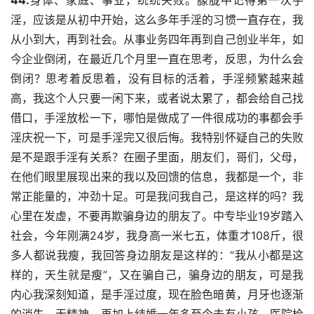
44.
身体、家庭、事业，统统失败。朦胧中记得第一次手
淫，应该是从初中开始，这么多年手淫的习惯一直存在，我
从小到大，再到社会。从事业务四年再到自己创业半年，如
今企业倒闭，在最近几个月里一直在思考，反思，为什么会
倒闭？思考着反思着，没有目标的活着，手淫频繁越来越
高，我这个人只要一闲下来，或者说太累了，都会给自己找
借口，手淫放松一下，哪怕是做成了一件很成功的事都会手
淫庆祝一下，可是手淫完又很后悔。我特别怀疑自己的失败
是不是跟手淫有关系？在圈子里面，朋友们，哥们，父母，
在他们眼里展现出来的我以及回馈的信息，我都是一个，非
常正能量的，冲劲十足。可是我问我自己，是这样的吗？我
心里在发虚，不要再欺骗身边的朋友了。中专毕业19岁踏入
社会，今年刚满24岁，我身高一米七五，体重才108斤，很
多人都说我瘦，我回答身边朋友是这样的：“我从小都是这
样的，天生就是瘦”，又在骗自己，骗身边的朋友，可是我
内心我深刻知道，是手淫过度，现在脸色暗黄，月牙也逐渐