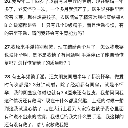
26.
我今年二十四岁了以前有过手淫的毛病，现在结婚一年
多了，老婆怀孕一次，一个多月就流产了。医生说胚胎里面
没有长芽，现在想要孩子。去医院做了精液常规检查结果A 
B C 级精都是零！！只有几个D级精子，而且活动很慢，有
的甚至不动，请问我还会有生育能力吗？
27.
我原来手淫特别频繁，现在结婚两个月了，怎么我老婆
也没怀孕啊，是不是我精子有问题啊 手淫停止了能自动恢
复吗？怎样恢复精子的质量呀？？
28.
有五年频繁手淫，还女朋友同居半年了都没怀孕，做爱
时每次都是2.3分钟就射，除了经期都有同房，就是不怀
孕，我的阴茎疲倦时也就有3.4厘米还有包皮，我想问问我
这种情况还有救吗？现在干什么都没兴趣，上班的时候一想
到这我就没心情了 走在大街上看到人家抱着孩子我心里面
有种说不出来的感觉，我很后悔我为什么要手淫，我这样的
还有没有救了，请专家救救我把..