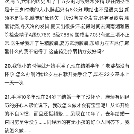
次,有五,六年的历史.到了十五岁的时候经常梦精.现在阴茎也
是十三岁时候的大小,脖起只有8公分.喉结也不是很突出,胡
须不是很多.感觉好象还欠一段没有完全发育.还有易疲劳,腰
酸背痛,冬天冷的发抖,夏天出很多汗.前段时间去湖南湘雅医
院检查精子A级9.78% B级7.68% 酸咸度7.0只有这三项不正
常.医生给我开了生精胶囊,复方玄驹胶囊,东维力左古尼仃,赖
酸什么的我不记得了.这些药治疗弱精疗效好吗?
20.
我很小的时候就开始手淫了,现在结婚半年了,老婆都没有
怀孕,怎么办啊?我12岁左右就开始手淫了,现在22岁基本上
一天一次.
21.
手淫10多年现在24岁了结婚一年了没怀孕，麻烦有同经
历的好心人帮忙说下，我改怎么做才会有宝宝呢！从15开始
的不良习惯，而且还挺频繁……到现在10年了，去年结婚一
直同房至今没孕……同经历的有无小孩的好心人回答下，我
该怎么做……