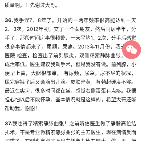
质量啊。！先谢过大哥。
36.
我手淫7、8年了。开始的一两年频率很高能达到一天
2、3次，2012年初，交了一个女朋友，然后同居半年，分
手了，那段时间房事很频繁，一天平均1、2次，分手后感觉
很多事情都来了，尿频，尿痛。2013年11月份，我去男科
医院 检查，检查出了前列腺炎，双侧精索静脉曲张，精子
成活率低，医生建议我动手术，但是我没有做。前列腺，小
便早上黄，大腿根部痒， 有尿频，尿急，尿不尽的状况，
尿完穿裤子后又会滴出几滴。皮肤暗黄，有勃起硬度不够。
最近在实习，很多时间都在坐，感觉右侧蛋蛋有点疼。我很
担心怕以后不能怀孕。基本情况就是这样的，希望大哥还能
帮助我，谢谢！
37.
我也得了精索静脉曲张！之前听信医生做了静脉高位结
扎术，不是专业做精索静脉曲张的主刀医生，现在病情反而