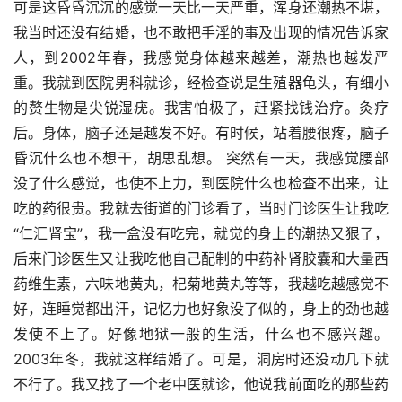
可是这昏昏沉沉的感觉一天比一天严重，浑身还潮热不堪，
我当时还没有结婚，也不敢把手淫的事及出现的情况告诉家
人，到2002年春，我感觉身体越来越差，潮热也越发严
重。我就到医院男科就诊，经检查说是生殖器龟头，有细小
的赘生物是尖锐湿疣。我害怕极了，赶紧找钱治疗。灸疗
后。身体，脑子还是越发不好。有时候，站着腰很疼，脑子
昏沉什么也不想干，胡思乱想。 突然有一天，我感觉腰部
没了什么感觉，也使不上力，到医院什么也检查不出来，让
吃的药很贵。我就去街道的门诊看了，当时门诊医生让我吃
“仁汇肾宝”，我一盒没有吃完，就觉的身上的潮热又狠了，
后来门诊医生又让我吃他自己配制的中药补肾胶囊和大量西
药维生素，六味地黄丸，杞菊地黄丸等等，我越吃越感觉不
好，连睡觉都出汗，记忆力也好象没了似的，身上的劲也越
发使不上了。好像地狱一般的生活，什么也不感兴趣。
2003年冬，我就这样结婚了。可是，洞房时还没动几下就
不行了。我又找了一个老中医就诊，他说我前面吃的那些药