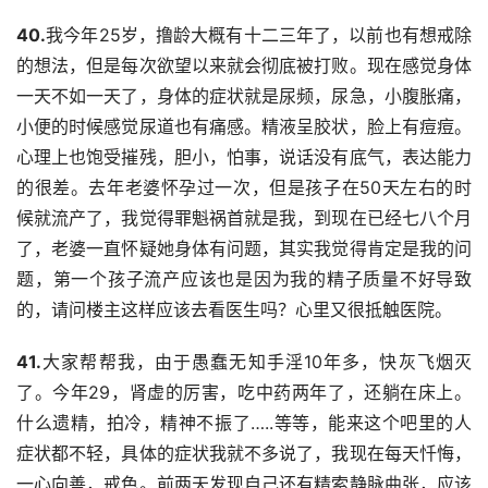
40.
我今年25岁，撸龄大概有十二三年了，以前也有想戒除
的想法，但是每次欲望以来就会彻底被打败。现在感觉身体
一天不如一天了，身体的症状就是尿频，尿急，小腹胀痛，
小便的时候感觉尿道也有痛感。精液呈胶状，脸上有痘痘。
心理上也饱受摧残，胆小，怕事，说话没有底气，表达能力
的很差。去年老婆怀孕过一次，但是孩子在50天左右的时
候就流产了，我觉得罪魁祸首就是我，到现在已经七八个月
了，老婆一直怀疑她身体有问题，其实我觉得肯定是我的问
题，第一个孩子流产应该也是因为我的精子质量不好导致
的，请问楼主这样应该去看医生吗？心里又很抵触医院。
41.
大家帮帮我，由于愚蠢无知手淫10年多，快灰飞烟灭
了。今年29，肾虚的厉害，吃中药两年了，还躺在床上。
什么遗精，拍冷，精神不振了…..等等，能来这个吧里的人
症状都不轻，具体的症状我就不多说了，我现在每天忏悔，
一心向善，戒色。前两天发现自己还有精索静脉曲张，应该