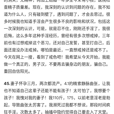
的消失，无精神，再加上结婚一年多至今未有小孩，医院检
查精子质量差。现在，我深刻的认识到问题的存在，我不知
道为什么人，只有碰到壁了，遇到问题了，才会去思过。很
多时候我也知道手淫会产生很多不良的影响和状况，包括这
一次深刻的认识，可是，就是忍不住，刚刚还手淫了，我很
后悔，这么多年这种手淫经历，曾经有很多次想戒掉，三年
前也有过想戒掉这个恶习，还对自己发誓，甚至打自己，后
面还是没办法戒掉。哪怕是最近，一直想戒掉还是戒不了。
今天在网上一搜，看到了戒色吧！我希望从今天开始，我能
做一个真正的，男子汉，不要再去骗身边的朋友，骗自己。
重回自信阳光。
45.
妻子怀孕三月，两次都流产。4.1的精索静脉曲张，让我
也不知道自己这辈子还能不能有孩子！太可怕了，我想要个
孩子！我愧对我的妻子！我110斤，175，以前老意淫老是勃
起，导致曲张太厉害了。我濒死过我都不想说，那段时间疯
狂手淫，次数太多了，抽搐中隐约觉得自己要走入了天堂。