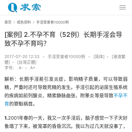
首页
戒色资料
手淫受害者10000例
[案例] 2.不孕不育（52例）长期手淫会导
致不孕不育吗？
2017-07-20 12:33
•
手淫受害者10000例
•
[简体]
•
[港澳繁
體]
•
[台灣正體]
字号:
A-
•
A+
解析：长期手淫易引发炎症，影响精子质量，可以导致弱
精，严重时还可导致死精的发生。手淫引起的泌尿生殖系统
的疾病如前列腺炎、精索静脉曲张、附睾炎等是导致
不孕不
育
的罪魁祸首。
1.
2001年春的一天，我又一次手淫后，脑子感觉一下子天好
象塌了下来，被笼罩的昏昏沉沉。我以为过几天就没事了，