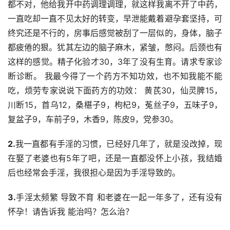
都不对，他给我开中药调理调理，就这样我离不开了中药，
一直吃却一直不见太好的转变，早泄能戴着避孕套坚持，可
终究还是不行的，房事后感觉被刮了一层似的，身体，脑子
都疲倦的狠。犹其左边的脑子麻木，紧皱，憋闷。后颈也有
这样的感觉。精子化验才30，3年了没有生育。请求专家诊
断诊断。 我最今得了一个药方不知功效，也不知我能不能
吃，烦劳专家说说下面药方的功效： 黄芪30，仙灵脾15，
川断15，首乌12，桑椹子9，枸杞9，菟丝子9，五味子9，
复盆子9，车前子9，木香9，陈皮9，党参30。
2.
我一直都有手淫的习惯，已经好几年了，就是没改掉，现
在娶了老婆也有5年了吧，还是一直都没怀上小孩，我结婚
后也经常会手淫，我很担心是因为手淫导致的。
3.
手淫太频繁 导致不育 和老婆在一起一年多了，还有没有
怀孕！请告诉我 能治吗？怎么治？