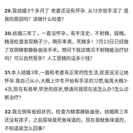
29.
我结婚3个多月了 老婆还没有怀孕. 从13岁就手淫了 是
我的原因吗？该做什么检查？
30.
结婚三年了，一直没怀孕，有手淫史，不射精，弱精。
精液检查发现精子少，畸形率高，死精多！7月23日已经做
了双侧精索静脉曲张手术。想问下我这情况不射精能治疗好
吗？可以自然受孕？人工受精的话多少钱？
31.
本人结婚3年,一直和老婆有正常的性生活,就是没法让她
怀孕.我自己从小,大概上中专开始有手淫的习惯,每周大概3-
4次,现在有易举,早泄的症状,想请问我现在该怎么办?怎么诊
断治疗?
32.
我左侧有蚯蚓状的，检查为精索静脉曲张，结婚两三年
还没有孩子，之前尿味是死鱼味道的，现在是鱿鱼味道的，
不知道是怎么回事？