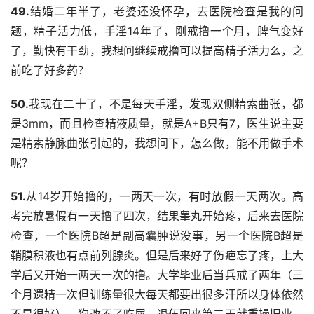
49.
结婚二年半了，老婆还没怀孕，去医院检查是我的问
题，精子活力低，手淫14年了，刚戒撸一个月，脾气变好
了，勤快有干劲，我想问继续戒撸可以提高精子活力么，之
前吃了好多药？
50.
我现在二十了，不是每天手淫，发现双侧精索曲张，都
是3mm，而且检查精液质量，就是A+B只有7，医生说主要
是精索静脉曲张引起的，我想问下，怎么做，能不用做手术
呢？
51.
从14岁开始撸的，一两天一次，有时放假一天两次。高
考完放暑假有一天撸了四次，结果睾丸开始疼，后来去医院
检查，一个医院B超是副高囊肿说没事，另一个医院B超是
鞘膜积液也有点前列腺炎。但是后来好了伤疤忘了疼，上大
学后又开始一两天一次的撸。大学毕业后当兵戒了两年（三
个月遗精一次但训练量很大每天都要出很多汗所以身体依然