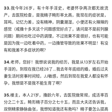
33.
我今年26岁，有十年手淫史，老婆怀孕两次都无故流
产，去医院检查，是我精子畸形率太高，我现在的症状是，
耳鸣，记忆力差，没有精神，阴囊潮湿，小便还有火辣辣的
感觉（戒撸十多天这个问题感觉好点了，请问是不是前列腺
问题）期间也吃过中药调理，不过效果不是很好，也有可能
是因为我一边吃着中药，一边撸管导致的效果不明显！有没
有和我差不多症状的啊？
34.
老师，您好！我想说说我的经历，我是从13岁左右开始
手淫的，到现在我已经28了…我去年年底结的婚，婚后过夫
妻生活时房事时间短，JJ敏感，然后到现在我爱人都没有怀
孕，我想是不是我不能生育了啊？
35.
楼主，本人21岁，撸龄六年，去医院做常规，成活率百
分之二十五，畸形精子百分之七十五，而且大夫还告诉我，
双侧精索静脉曲张，我想知道我还有救吗？精子要怎么提高