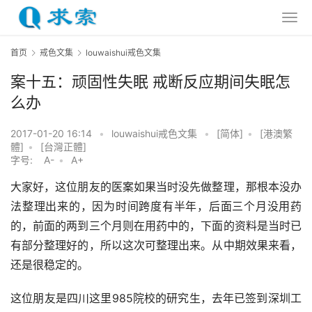
首页
戒色文集
louwaishui戒色文集
案十五：顽固性失眠 戒断反应期间失眠怎
么办
2017-01-20 16:14
•
louwaishui戒色文集
•
[简体]
•
[港澳繁
體]
•
[台灣正體]
字号:
A-
•
A+
大家好，这位朋友的医案如果当时没先做整理，那根本没办
法整理出来的，因为时间跨度有半年，后面三个月没用药
的，前面的两到三个月则在用药中的，下面的资料是当时已
有部分整理好的，所以这次可整理出来。从中期效果来看，
还是很稳定的。
这位朋友是四川这里985院校的研究生，去年已签到深圳工