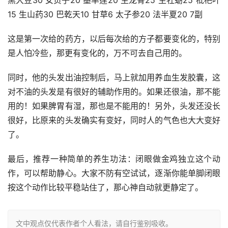
黑大豆30 女贞子20 墨旱莲20 生龙骨25 生牡蛎25 枇杷叶
15 生山药30 巴乾天10 甘草6 太子参20 法半夏20 7副
这是第一次给的药方，以后每次给的方子都要变化的，特别
是人怕冷些，那更有变化的，万不可去自己用的。
同时，他的头发出油控制后，马上就加用养血生发胶囊，这
对不油的头发是有很好的辅助作用的。如果还很油，那不能
用的！如果脾胃有湿，那也是不能用的！另外，头发还没长
很好，比原来的头发确实有变好，同时人的气色也大大变好
了。
最后，推荐一种简单的养生功法：闭眼做金鸡独立这个动
作，可以帮助静心。大家不防有空试试，逐渐你能单脚闭眼
按这个动作比较平稳站住了，那心神自动就更静定了。
文中观点仅代表作者个人看法，请自行鉴别吸收。