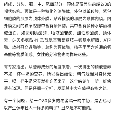
组成，分头、颈、中、尾四部分。顶体是覆盖头前端2/3的
帽状结构。顶体是一种特化的溶酶体，外包以单位膜，紧包
细胞膜的那层为顶体外膜，贴近核膜的那层为顶体内膜。内
外膜之间的狭窄腔隙中含有顶体物，其中含有多种水解酶和
糖蛋白，如透明质酸酶、唾液酸苷酶、酸性磷酸酶、顶体
素，β-天冬氨酰-N-乙酰氨基葡萄糖胺—氨基水解酶、ATP
酶、放射冠穿透酶等，总称为顶体酶，精子里面含普通的氨
基酸等物质组成。女性的分泌物也同样是这些。
有专家指出，从营养成分的角度来看，一次排出的精液营养
不如一杯牛奶的营养，所以得出结论：精气泄漏对身体无
害，喝一杯牛奶营养就补充回来了。这个结论乍一听，好像
很有道理。但是仔细一分析，发现其中大有值得商榷之处。
有一个问题，给一个80多岁的老者喝一吨牛奶，是否也可
以产生像年轻人一样多的精子？显然是不可能的。