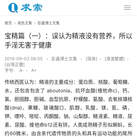
首页
戒色文集
彭鑫博士文集
宝精篇（一）：误认为精液没有营养，所以
手淫无害于健康
2016-09-03 08:05
•
彭鑫博士文集
•
[简体]
•
[港澳繁體]
•
[台灣正體]
字号:
A-
•
A+
传统西医认为：精液的主要成分：蛋白质、核酸、葡萄糖、
水，还包含包含了 aboutonia、抗坏血酸(维他命c)、钙、
氯、胆固醇、胆碱、血型抗原、柠檬酸、氨酸、去氧核塘核
酸(dna)、果糖、玻璃酸□、肌醇、乳酸、镁、氮、磷、
钾、嘌呤、嘧啶、丙酮酸、钠、山梨醇、精液素、精液、尿
素、尿酸、维他命b12还有锌。人类成熟精子形似蝌蚪，长
约60微米，由含亲代遗传物质的头和具有运动功能的尾所