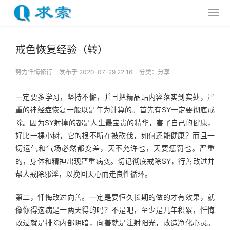
戒色恢复经验（转）
努力忏悔修行
发布于 2020-07-29 22:16
分类：
分享
一定要多学习，坚持不懈，并且把精品贴内容落实到实处，严
重的神经症恢复一般以是年为计算的。首先有SY一定要彻底戒
除。因为SY射掉的都是人生最宝贵的精华，害了自己的健康，
好比一棵小树，它的根不断在被砍伐，如何还能健康？而且一
切运气和气场必然都变差，天不允许也，天要惩罚也。严重
的，身体和精神出现严重病变。切记彻底戒除SY，行善改过并
帮人戒除邪淫，以挽回天心而走良性循环。
第二，忏悔改过向善。一定是要恒久长期的做的才有效果，就
像你得这病是一两天得的吗？不是吧，至少是几年积累，忏悔
改过就是排除内部阴暗，向善就是注射阳光，改造净化心灵。