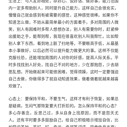
生活上：与人友好相处，存好心、说好话、做好事，能力范围
内一定多帮助别人，同时提升自己能力，这样自己会很充实，
慢慢自己就会感到有被需要的感觉，这种感觉很棒。如果你不
知道怎么做，不妨从最简单最小的方面着手，多对周围的人微
笑，别人有困难时多帮人想想办法，别人有需要你时，赶紧伸
出援助之手，能帮则帮，我现在很喜欢别人叫我帮忙。比如帮
别人拿下东西，看到地上脏了扫地等，不要眼高手低，从最基
本小事做好，以后必然可以提升能力做更大的事。这样不仅能
克服社恐，还能增加周围的人对你的好感，提高人际关系。平
时多找找别人好处，找自己不对的地方，少在那抱怨，少去胡
思乱想。开始做起来可能很困难，觉得烦躁，这时一定要强迫
自己去做，你做得多了就自动知道效果，做着做着就越来越喜
欢做了。
心态上：要保持平和，不要生气，这样才有利于恢复，如果总
是疑病，生闷气那恢复要大打折扣的。怎么保持平和的心态？
多心存善念，反思己过，多从自身上找原因，而不是怨天尤
人。还有平时要多多鼓励自己，给自己积极暗示增加自信，比
如常说美妙、美好、好、幸运、幸福等词语。饮食作息方面：