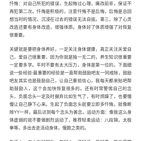
忏悔：对自己所犯的错误，生起悔过心理，痛改前非，保证不
再犯第二次。忏悔是积极的，注意忏悔不是后悔，后悔是总回
想当时的情况，沉浸在过去的错误无法自拔。第三，除了心灵
改造还要有身体改造，增强体质。身体好了体质增强了对恢复
很重要。
关键就是要把身体养好，一定关注身体健康，真正关注关爱自
己，爱自己很重要，因为你就是独一无二的，养生知识很重要
一定要多学。平时不要有太大压力，身体是第一位的。下面细
说一些经验:最重要的经验是一直帮助鼓励吧友一同戒除，鼓励
吧友其实也是鼓励自己，让自己重拾信心，我每天都来贴吧帮
助鼓励人，这个会加快恢复很多的。还有时常警惕自己的念
头，负面念头一定及时摒弃比如生气了，有时烦躁了，也要慢
慢让自己静下心来。生起了负面念头就要立即多忏悔。就像断
除YY一样，最后达到每个念头为善念。运动方面：像我这么身
体虚弱的就不要做剧烈运动了，推荐轻柔运动：八段锦，太极
拳等，多出去走活动身体，慢跑之类的。