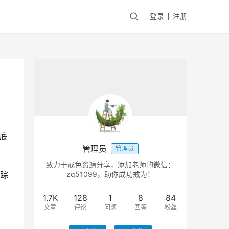
登录
注册
彻底
管理员
管理员
致力于戒色资源分享，添加老师的微信：
踪
zq51099，助你成功戒为！
1.7K
128
1
8
84
文章
评论
问题
回答
粉丝