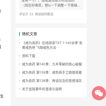
发爽一下）、情绪波动很大时出现的
（现在好难受，想lu一下调整一下情绪）
等...
的
评论于
23. 再谈如何断念
随机文章
好
《戒为良药》在线阅读TXT 1-140全季 免
服
费戒色吧 飞翔戒色方法
资料下载
戒为良药 第140季：九年零破的核心秘髓
理
，
戒为良药 第139季：戒色高手之路提高篇
戒为良药 第138季：再谈压念的思想误区
关于诋毁事件的澄清与说明
，生