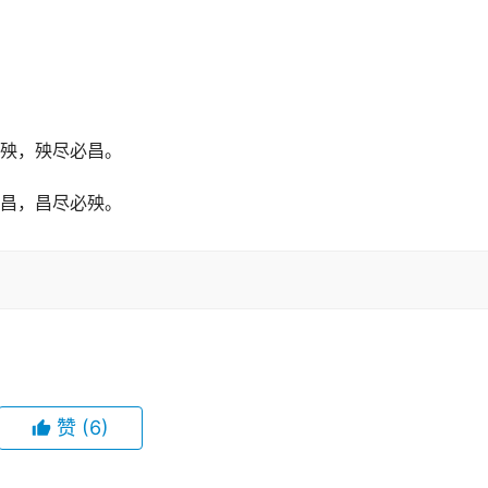
殃，殃尽必昌。
昌，昌尽必殃。
赞
(6)