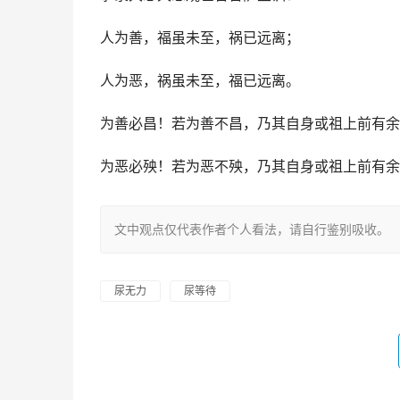
人为善，福虽未至，祸已远离；
人为恶，祸虽未至，福已远离。
为善必昌！若为善不昌，乃其自身或祖上前有余
为恶必殃！若为恶不殃，乃其自身或祖上前有余
文中观点仅代表作者个人看法，请自行鉴别吸收。
尿无力
尿等待