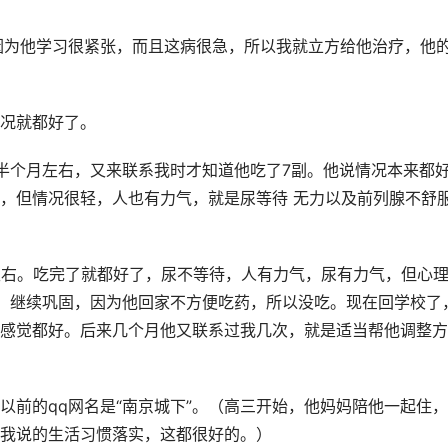
因为他学习很紧张，而且这病很急，所以我就立方给他治疗，他
情况就都好了。
半个月左右，又来联系我时才知道他吃了7副。他说情况本来都
，但情况很轻，人也有力气，就是尿等待 无力以及前列腺不舒
左右。吃完了就都好了，尿不等待，人有力气，尿有力气，但心
，继续巩固，因为他回家不方便吃药，所以没吃。现在回学校了
感觉都好。后来几个月他又联系过我几次，就是适当帮他调整方
以前的qq网名是“南京城下”。（高三开始，他妈妈陪他一起住
我说的生活习惯落实，这都很好的。）