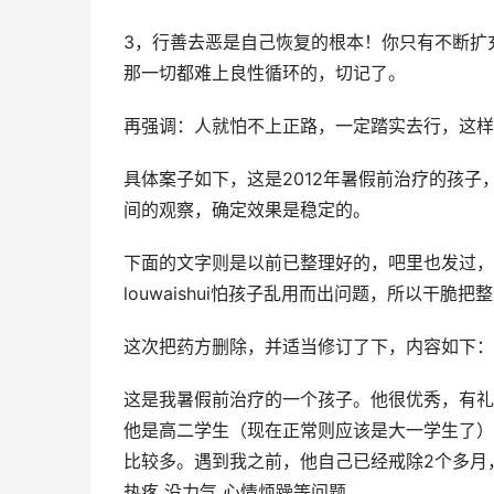
3，行善去恶是自己恢复的根本！你只有不断扩
那一切都难上良性循环的，切记了。
再强调：人就怕不上正路，一定踏实去行，这样
具体案子如下，这是2012年暑假前治疗的孩子
间的观察，确定效果是稳定的。
下面的文字则是以前已整理好的，吧里也发过，
louwaishui怕孩子乱用而出问题，所以干脆
这次把药方删除，并适当修订了下，内容如下：
这是我暑假前治疗的一个孩子。他很优秀，有礼貌
他是高二学生（现在正常则应该是大一学生了）
比较多。遇到我之前，他自己已经戒除2个多月
热疼 没力气 心情烦躁等问题。