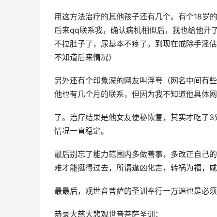
用这方法治疗的其他孩子还有几个。有个18岁
后来qq联系我，确认病机相似后，我也给他开
不拉肚子了，尿基本不疼了。到现在戒除手淫估计有
不知道后来情况）
另外还有个印象深的网友叫浮夸（网名中间有些
他也有几个月的联系，但因为我不知道他具体网
了。治疗结果是他女友便秘恢复，其实才吃了3
情况一直稳定。
最后别忘了能力范围内多做善事，多改正自己的
难才能挺得过去，所谓逢凶化吉，转祸为福，咸
最最后，观世音菩萨的圣训奉行一万遍也是必须
恭录大慈大悲观世音菩萨圣训：