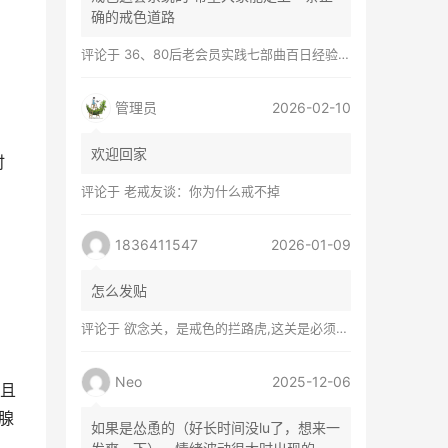
确的戒色道路
，
评论于
36、80后老会员实践七部曲百日经验谈兼苦口忠言
管理员
2026-02-10
欢迎回家
时
评论于
老戒友谈：你为什么戒不掉
1836411547
2026-01-09
怎么发贴
评论于
欲念关，是戒色的拦路虎,这关是必须过的
。
Neo
2025-12-06
且
列腺
如果是怂恿的（好长时间没lu了，想来一