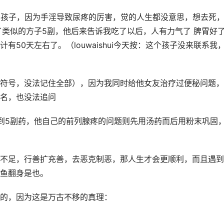
的孩子，因为手淫导致尿疼的厉害，觉的人生都没意思，想去死
了类似的方子5副，他后来告诉我吃了以后，人有力气了 脾胃好
50天左右了。（louwaishui今天按：这个孩子没来联系我
符号，没法记住全部），因为我同时给他女友治疗过便秘问题，
名，也没法追问
到5副药，他自己的前列腺疼的问题则先用汤药而后用粉末巩固
不足，行善扩充善，去恶克制恶，那人生才会更顺利，而且遇到
鱼翻身是也。
的，因为这是万古不移的真理：