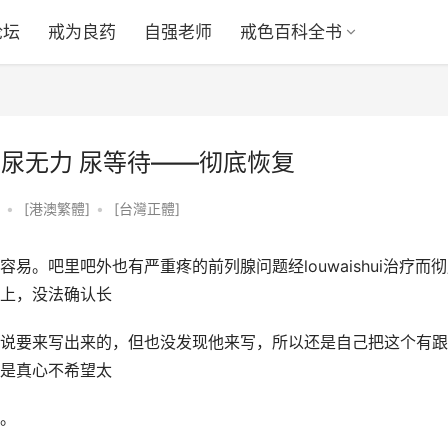
论坛
戒为良药
自强老师
戒色百科全书
白 尿无力 尿等待——彻底恢复
•
[港澳繁體]
•
[台灣正體]
。吧里吧外也有严重疼的前列腺问题经louwaishui治疗而
上，没法确认长
说要来写出来的，但也没发现他来写，所以还是自己把这个有跟
是真心不希望太
。