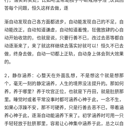
行，落实到实处，比如吧里帮助孩子不断戒除手淫 ,认真回
答每个问题，恒久这样去做，逐
渐自动发现自己各方面都进步，自动能发现自己的不足，自
动能改正，自动知道谦虚，自动知道羞愧，狂傲放肆的心自
动开始收敛的，也就是说，只要行善不已，改过去恶等都自
动逐渐来了，来了就这样继续去落实好就可以！恒久不已去
做，终身去做，自动一切都上正轨，自动身上体会到大效果
的。
2，静存涵养：心整天在外面乱想，不是想这个就是想那
个，毫无一刻的静定涵养，人生的境界没法提升的。那如何
养，养于哪里？养于坎宫正位，也就是下丹田，就是肚脐那
里。睡觉时或者平常没事时都可涵养心神于此，一念不生，
如果心浮躁不安，那不可硬养，只是行善去恶不已，带着涵
养心神于此，逐渐自动能涵养下来了。初学涵养时可用一只
手轻轻放于肚脐那里，容易让心神集中涵养于此，总之以自