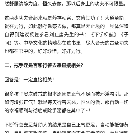
然舒服清静为度。恒久去做，那以后身上的功夫不可限量。
这两步功夫合起来就是静存动察，交修其功了！大道至简，
贵在力行，如此静存动察去做，那真是无止境的！具体深造
自得则建议反复参看刘止唐先生的书：《下学梯航》《子
问》等。中华文化的精髓都在这书里，尽人合天的古圣功夫
也都在书中的，好好珍惜，好好力行。
二，戒手淫是否和行善去恶直接相关？
回答是：一定直接相关！
很多孩子屡次破戒的根本原因是正气不足而被邪淫勾引。那
如何增强正气？就是每天行善去恶，恒久的做，那自动一切
的幸福顺利与彻底戒除手淫都在其中了~！
不断行善去恶帮助人的结果是自己正气更足，自动能抵御黄