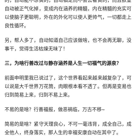
的，自动能不想黄的，自动镇定而不会去看黄的，而且欲望
自动被正气化掉，变成内在涵养的精髓，内在精髓的充实可
以使脑子更聪明，外在的外化可以使人更帅气，一切都走上
良性循环。
另，帮人多了，自动知道自己应该做啥，也不会再无聊，没
事干，觉得生活枯燥无味了！
三，为啥行善改过与静存涵养是人生一切福气的源泉？
前面申明里我已说过了，这个世界看起来越来越复杂了，可
以说是大千世界万花筒，肉眼根本看不透了。但再是变易也
归到简易上来，归到不易上来。
不易的是啥？行善福报，做恶祸临，万古不移~
简易的是啥？紧守天理良心，不可一毫违背，成全自己，成
全他人，终身落实，那人生的幸福安康自动在其中了。