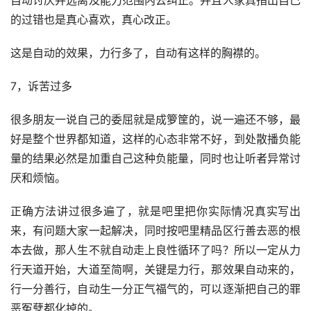
自动讨厌并远离及能力范围内去纠正。并且人家真指出自己
的过错也是真心喜欢，真心改正。
这是自动的效果，力行多了，自动有这样的胸襟的。
7，诉苦过多
很多朋友一说自己的委屈就是成箩筐的，说一遍还不够，最
好是整个世界都知道，这样的心态非常不好，到处散播负能
量的结果必然是加重自己这种负能量，同时也让听者异常讨
厌和烦恼。
正确方法讲过很多遍了，就是吧里把你实际情况真实写出
来，有问题大家一起解决，同时按吧里精品区行善去恶的根
本去做，那人生不就自动走上良性循环了吗？所以一定从力
行天道开始，大道至简啊，关键是力行，那效果自动来的，
行一分善行，自动生一分正气福气的，可以逐渐把自己的罪
恶冤孽都化掉的。