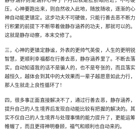
静存涵养则是涵养心神于下丹田就是肚脐眼附近，不可硬
压，心神要跑出来，则自然收入此地，随放随收，逐渐的心
神自动能更镇定。这步功夫不可硬做，只能行善去恶不断力
行积累的前提下不断带着做静存涵养的功夫，那就可以的。
这就是静存动察，本末交修了。
三，心神的更镇定静谧，外表的更帅气英俊，人生的更明锐
智慧，更顺利幸福都在行善去恶，静存涵养里了。不断去落
实，自动知道我的话不是骗人的，也不是夸张的，而且落实
越恒久，越体会到其中的大效果而一辈子越愿意如此力行，
那人生就走上良性循环了！
四，很多事正面直接解决不了，通过行善去恶，静存涵养，
提升自己的人生境界后发现自动能比较有把握的解决的。其
实不仅自己的人生境界与处理事情的能力提升了，更能运筹
帷幄了，而且更得神明眷顾，福气和顺利也自动来的。