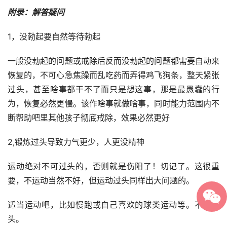
附录：解答疑问
1，没勃起要自然等待勃起
一般没勃起的问题或戒除后反而没勃起的问题都需要自动来
恢复的，不可心急焦躁而乱吃药而弄得鸡飞狗条，整天紧张
过头，甚至啥事都干不了而只是想这事，那是最愚蠢的行
为，恢复必然更慢。该作啥事就做啥事，同时能力范围内不
断帮助吧里其他孩子彻底戒除，效果必然更好
2,锻炼过头导致力气更少，人更没精神
运动绝对不可过头的，否则就是伤阳了！切记了。这很重
要，不运动当然不好，但运动过头同样出大问题的。
适当运动吧，比如慢跑或自己喜欢的球类运动等。不可过
头。