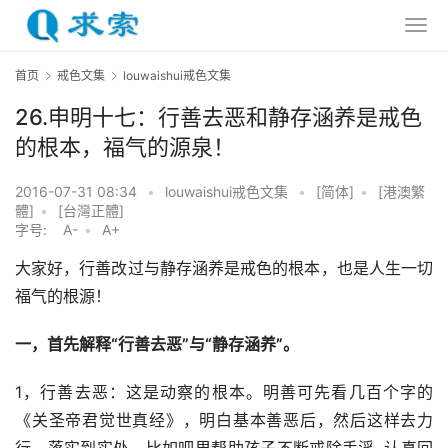
首页
戒色文集
louwaishui戒色文集
26.申明十七：行善去恶和静存涵养是戒色
的根本，福气的源泉！
2016-07-31 08:34
•
louwaishui戒色文集
•
[简体]
•
[港澳繁
體]
•
[台灣正體]
字号:
A-
•
A+
大家好，行善改过与静存涵养是戒色的根本，也是人生一切
福气的根源！
一，首先解释“行善去恶”与“静存涵养”。
1，行善去恶：这是动察的根本。明善可先看几百个字的
《关圣帝君觉世真经》，明白基本善恶后，然后这样去力