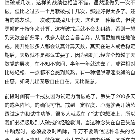
慎破戒几次，这样的战绩也相当不错，虽然没做到一次不
破，但比之过去一个月就破戒十几次，那要好得太多了。还
有的戒友说，一次破戒减掉几十天，这也是一种算法，但我
更倾向于按年来计算，这样破戒后就不会太纠结，否则一想
到天数全部归零，很多人就会自暴自弃，从而更加疯狂地破
戒。刚开始很多人都会认真计算天数，其实在进入戒色稳定
期后，天数就不是那么重要了，因为那时已经完全超越了天
数党的层次，在不知不觉间，半年一年就过去了，戒得相对
比较轻松，一点都不会感到煎熬，有一种摆脱邪淫束缚的自
由感，如鸟儿出笼般自由自在，无比惬意。
前段时间有一个戒友因为试定力而破戒了，丢失了200多天
的戒色阵地，的确很可惜。戒到一定程度，心魔就会开始怂
恿试定力和试性功能，很多人就栽在了“试”的想法上，所以
我们必须吸取别人破戒的经验教训，当这种念头在自己头脑
中响起时，必须要及时断除，千万不要听信这种念头的怂