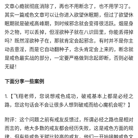
文章心瘾就彻底消除了，再也不用断念了，也不用学习了。
其实一篇戒色文章可以让你进入欲望休眠期，但过了欲望休
眠期就是破戒高峰期，到时候邪念就会变得很活跃。烟是身
外之物，可以丢掉，但淫欲种子就在八识田里，你能丢得掉
吗？既然淫欲种子在，那就肯定会起邪念，有时并不是你主
动去意淫，而是它自动翻种子，念头肯定会上来的，断念就
是戒色最实战的部分，一定要严格做到念起即断，否则必破
无疑！
下面分享一些案例
1.【飞翔老师，您说想戒色成功，破戒基本上都是必经之
路，您这句话会不会让很多人想到破戒而给心魔机会呢？】
附评：这个问题之前有戒友反馈过，所谓必经之路也是相对
而言的，绝大多数的戒友都会经历失败，这是戒色方面的规
律，但有些戒色天赋比较高的戒友，他们一开始接触戒色文