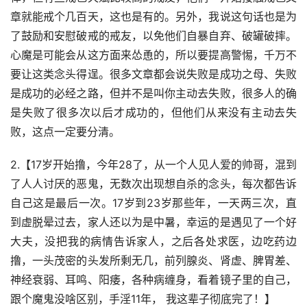
章就能戒个几百天，这也是有的。另外，我说这句话也是为
了鼓励和安慰破戒的戒友，以免他们自暴自弃、破罐破摔。
心魔是可能会从这方面来怂恿的，所以要提高警惕，千万不
要让这类念头得逞。很多文章都会说失败是成功之母、失败
是成功的必经之路，但并不是叫你主动去失败，很多人的确
是失败了很多次以后才成功的，但他们从来没有主动去失
败，这点一定要分清。
2.【17岁开始撸，今年28了，从一个人见人爱的帅哥，混到
了人人讨厌的恶鬼，无数次出现想自杀的念头，每次都告诉
自己这是最后一次。17岁到23岁那些年，一天两三次，直
到虚脱晕过去，家人还以为是中暑，幸运的是遇见了一个好
大夫，没把我的病情告诉家人，之后各处求医，边吃药边
撸，一头茂密的头发所剩无几，前列腺炎、肾虚、脾胃差、
神经衰弱、耳鸣、阳痿，各种病缠身，看着镜子里的自己，
跟个魔鬼没啥区别，手淫11年， 我这辈子彻底完了！】