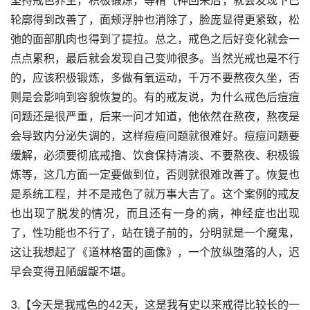
坚持戒色养生，积极锻炼，等精气神回来后，就会发现下巴
轮廓得到改善了，面颊浮肿也消除了，脸庞显得更紧致，松
弛的面部肌肉也得到了提拉。总之，戒色之后好变化就会一
点点累积，最后就会发现自己变帅很多。当然光戒也是不行
的，应该积极锻炼，多做有氧运动，千万不要熬夜久坐，否
则是会影响到容貌恢复的。有的戒友说，为什么戒色后痘痘
问题还是很严重，后来一问才知道，他依然在熬夜，熬夜是
会导致内分泌失调的，这样痘痘问题就很难好。痘痘问题要
缓解，必须要彻底戒撸、饮食保持清淡、不要熬夜、积极锻
炼等，这几方面一定要做到位，否则就很难改善了。恢复也
是系统工程，并不是戒色了就万事大吉了。这个案例的戒友
也出现了脱发的情况，而且还有一身的病，神经症也出现
了，性功能也不行了，站在镜子前的，分明就是一个魔鬼，
这让我想起了《道林格雷的画像》，一个放纵堕落的人，迟
早会变得丑陋龌龊不堪。
3.【今天是我戒色的42天，这是我有史以来戒得比较长的一