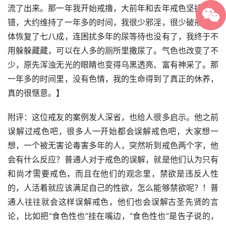
流了出来。那一年我开始戒撸，大前年和去年戒色坚持得不
错，大约维持了一年多的时间，我很少邪淫，很少破戒，身
体恢复了七八成，连困扰多年的尿等待也没有了，我终于不
用躲躲藏藏，可以在人多的厕所里撒尿了。气色也改变了不
少，原先浑浊无光的眼睛也变得乌黑透亮、富有神采了。那
一年多的时间里，没有色情，我的生命得到了真正的休养，
真的很惬意。】
附评：这位戒友的案例发人深省，也给人很多启示。他之前
误解过戒色吧，很多人一开始都会误解戒色吧，大家想一
想，一个被无害论毒害多年的人，突然听到戒色两个字，他
会有什么反应？普通人对于戒色的误解，就是他们认为只有
和尚才需要戒色，而且在他们的观念里，禁欲是违反人性
的，人活着就应该满足自己的性欲，怎么能够禁欲呢？！普
通人往往就会这样误解戒色，他们也会误解古圣先贤的言
论，比如把“食色性也”挂在嘴边，“食色性也”是告子说的，