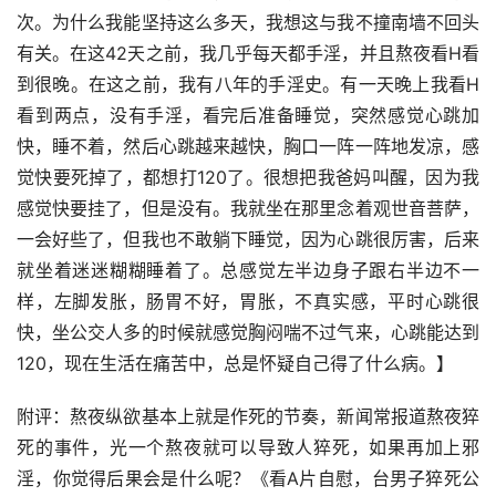
次。为什么我能坚持这么多天，我想这与我不撞南墙不回头
有关。在这42天之前，我几乎每天都手淫，并且熬夜看H看
到很晚。在这之前，我有八年的手淫史。有一天晚上我看H
看到两点，没有手淫，看完后准备睡觉，突然感觉心跳加
快，睡不着，然后心跳越来越快，胸口一阵一阵地发凉，感
觉快要死掉了，都想打120了。很想把我爸妈叫醒，因为我
感觉快要挂了，但是没有。我就坐在那里念着观世音菩萨，
一会好些了，但我也不敢躺下睡觉，因为心跳很厉害，后来
就坐着迷迷糊糊睡着了。总感觉左半边身子跟右半边不一
样，左脚发胀，肠胃不好，胃胀，不真实感，平时心跳很
快，坐公交人多的时候就感觉胸闷喘不过气来，心跳能达到
120，现在生活在痛苦中，总是怀疑自己得了什么病。】
附评：熬夜纵欲基本上就是作死的节奏，新闻常报道熬夜猝
死的事件，光一个熬夜就可以导致人猝死，如果再加上邪
淫，你觉得后果会是什么呢？《看A片自慰，台男子猝死公