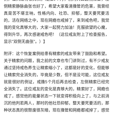
侧精索静脉曲张也好了，希望大家看清撸管的危害，我曾经
真是苦不堪言呐，性格内向、社恐、抑郁，整天要死要活
的，活在网络之中，现在网瘾也戒掉了，来到戒色吧，我觉
我的变化真够大的，大家一起努力加油！克服欲望的心魔，
得到升华，再次感谢戒色吧！（这位戒友附上了检查报告，
显示“双侧无曲张”。）】
附评：这个恢复案例给患有精索的戒友带来了鼓励和希望。
关于精索的问题，我之前的文章也专门讲到过，有不少戒友
通过坚持戒色养生让精索缩小了，这都是好的变化，但能够
让精索完全消失的，毕竟是少数，但不是没可能，这位戒友
就是很好的例证，戒撸5个月后再去检查，左侧精索已经完
全消失了。这位戒友的变化是真够大的，精索好了，网瘾也
戒了，感觉他的能量状态一下就变得积极向上了，与之前消
沉的他判若两人，那时的他社恐抑郁，整天要死要活的，那
种状态真的很颓废很灰暗，现在撸管和网瘾都戒掉了，感觉