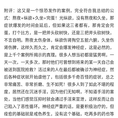
附评：这又是一个惊恐发作的案例，完全符合我总结的公
式：熬夜+纵欲+久坐=完蛋！光纵欲，没有熬夜和久坐，那
症状爆发的时间会延后，但如果这三者都有，那肯定会完
蛋，打个比方，是一把斧头砍树快，还是三把斧头砍树快，
不言自明。熬夜太伤身体，纵欲伤肾掏空五脏六腑，久坐伤
肾伤脾，这样久而久之，肯定会爆发神经症，这是必然的，
是上千个案例所揭示的真理。很多人想当初都是猛男啊，一
天一次，一天多次，那时他们可曾想到将来的某一天自己会
被送到医院抢救？活过来的人在最后都被确诊为神经症，然
后各种症状就开始虐他了，包括很多千奇百怪的症状，总之
非常痛苦、非常折磨、生不如死！很多人到了如此不堪的程
度，居然还在沉迷手淫，因为他们无知啊，不知道手淫的害
处，当他们感觉压抑时就会通过手淫来宣泄，这样反而让自
己陷入了恶性循环。神经症严重的话，是要积极治疗的，但
痊愈的基础就是戒色养生，没有这个基础，吃再多的药也等