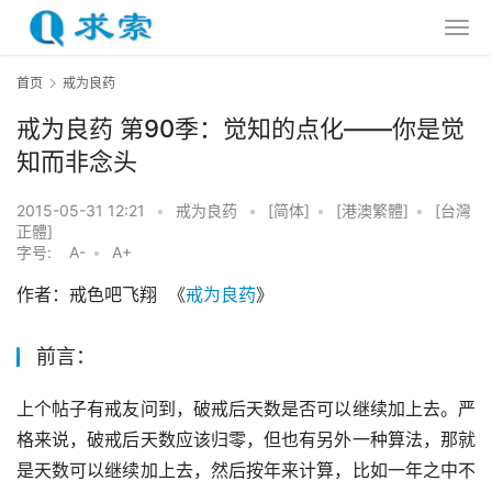
首页
戒为良药
戒为良药 第90季：觉知的点化——你是觉
知而非念头
2015-05-31 12:21
•
戒为良药
•
[简体]
•
[港澳繁體]
•
[台灣
正體]
字号:
A-
•
A+
作者：戒色吧飞翔  《
戒为良药
》
前言：
上个帖子有戒友问到，破戒后天数是否可以继续加上去。严
格来说，破戒后天数应该归零，但也有另外一种算法，那就
是天数可以继续加上去，然后按年来计算，比如一年之中不