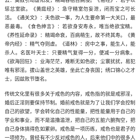
云：莫教引动虚阳发，精竭容枯百病侵。《易经》：君子以
惩忿室欲。《黄庭经》：急守精室勿妄泄，闭而宝之可长
活。《通关文》：夫色欲一事，为人生要命第一大关口，最
恶最毒。《食色绅言》：若欲身安寿永，唯当绝欲宝精。
《养性延命录》：精竭命衰，百病萌生，故不终其寿。《黄
帝内经》：精气夺则虚。《道林》：房中之事，能生人，能
杀人。名医叶天士：只要精气复得一分，便减一分病象。
《欲海回狂》：业海茫茫，难断无如色欲；尘寰扰扰，易犯
唯有邪淫。拔山盖世之英雄，坐此亡身丧国；绣口锦心之才
士，因兹败节堕名。
传统文化里有很多关于戒色的内容，戒色指的就是戒邪淫，
婚后正淫则要保持节制。婚前戒色就是为了让我们学会控制
自己的欲望，学会转化自己的性能量，把性能量用于自己的
学业和事业，而不是滥撸滥泄，把自己的五脏六腑掏空，把
自己身体搞得危如累卵。戒色是一项历练，戒色也是君子的
一项修为，曾经有不少反对戒色的人，后来他们中的很多人