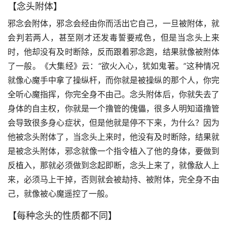
【念头附体】
邪念会附体，邪念会经由你而活出它自己，一旦被附体，就
会判若两人，甚至刚才还发毒誓要戒色，但是当念头上来
时，他却没有及时断除，反而跟着邪念跑，结果就像被附体
了一般。《大集经》云：“欲火入心，犹如鬼著。”这种情况
就像心魔手中拿了操纵杆，而你就是被操纵的那个人，你完
全听心魔指挥，你完全身不由己。念头附体后，你就失去了
身体的自主权，你就是一个撸管的傀儡，很多人明知道撸管
会导致很多身心症状，但是他就是停不下来，为什么？因为
他被念头附体了，当念头上来时，他没有及时断除，结果就
是被念头附体，邪念就像一个指令植入了他的身体，要做到
反植入，那就必须做到念起即断，念头上来了，就像敌人上
来，必须马上干掉，否则就会被劫持、被附体，完全身不由
己，就像被心魔遥控了一般。
【每种念头的性质都不同】