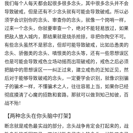
我们每个人每天都会起很多很多念头，其中很多念头并不会
导致破戒，但是还有不少念头就有可能会导致破戒。所以必
须学会识别你的念头、审查你的念头，就像一个岗哨一样，
过来一个念头，你就要审查一个，绝对不能轻易放过，如果
把敌人放入城内，那结果就是烧杀抢掠，非把你掏空不可。
有些念头虽然不是邪念，但却可能导致破戒，比如怂恿类的
念头、骄傲类的念头、嗔恨类的念头等，还有一些思想误区
也是可能会导致戒色立场动摇而出现破戒的，戒色之后必须
把脑中的思想误区一一纠正过来，建立戒色的正知正见，然
后对于能够导致破戒的念头，一定要学会识别，就像识别骗
子的骗术一样，不懂骗术之人，往往容易上当，如果你已经
彻底摸清了心魔的招数和套路，那就可以做到知己知彼，百
战不殆！
【两种念头在你头脑中打架】
断念就是戒色最实战的部分，念头战争肯定会打起来的，战