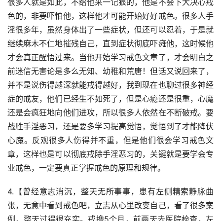
很多人就是如此，不给他来一记狠的，他是不会下大决心戒
色的，非要吓怕他，这样他才可能开始好好戒色。很多人手
淫很多年，虽然身体出了一些症状，但还可以忍着，于是就
继续麻木不仁地摧残自己，直到症状彻底吓瘫他，这时候他
才会真正醒悟过来。当他开始学习戒色文章了，才会明白之
前迷信无害论是多么无知、幼稚和荒唐！但话又说回来了，
并不是说伤得越深就能戒得越好，我到现在也聊过很多神经
症的戒友，他们已经生不如死了，但是心瘾还是很重，心魔
还是会疯狂地向他们进攻，所以很多人依然在不断破戒。要
战胜手淫恶习，还是要多学习提高觉悟，觉悟到了才能降伏
心魔。反观很多人伤得并不重，但是他们很会学习戒色文
章，这样也是可以彻底戒除手淫恶习的，关键就是要学会专
业戒色，一定要真正掌握戒色的原理和规律。
4.【曾经意志消沉，整天无所事事，患有左侧精索静脉曲
张，无意中看到戒色吧，立志从心里改变自己，看了很多案
例，整天过得很充实。戒撸5个月，前两天去医院检查，左