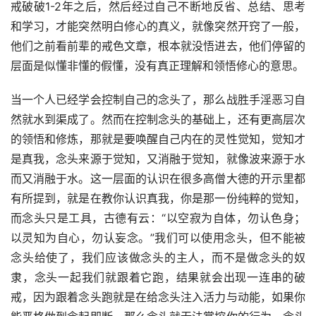
戒破破1-2年之后，然后经过自己不断地反省、总结、思考
和学习，才能突然明白修心的真义，就像突然开窍了一般，
他们之前看前辈的戒色文章，根本就没悟进去，他们停留的
层面是似懂非懂的假懂，没有真正理解和领悟修心的意思。
当一个人已经学会控制自己的念头了，那么战胜手淫恶习自
然就水到渠成了。然而在控制念头的基础上，还有更高层次
的领悟和修炼，那就是要唤醒自己内在的灵性觉知，觉知才
是真我，念头来源于觉知，又消融于觉知，就像波来源于水
而又消融于水。这一层面的认识在很多高僧大德的开示里都
有所提到，就是在教你认识真我，你是那一份纯粹的觉知，
而念头只是工具，古德有云：“以空寂为自体，勿认色身；
以灵知为自心，勿认妄念。”我们可以使用念头，但不能被
念头给使了，我们应该做念头的主人，而不是做念头的奴
隶，念头一起我们就跟着它跑，结果就会出现一连串的破
戒，因为跟着念头跑就是在给念头注入活力与动能，如果你