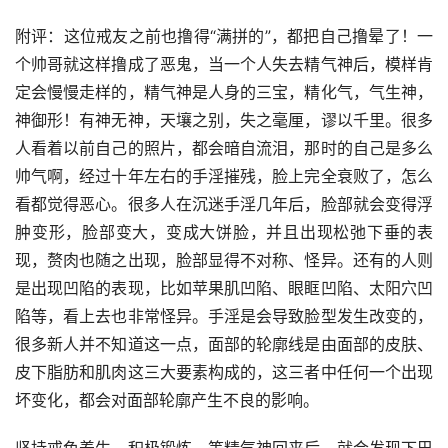
附评：这位戒友之前也撸得“满拼的”，都把自己撸晕了！一
个帅哥就这样撸成了恶鬼，当一个人失去精气神后，模样肯
定会慢慢走样的，精气神是人身的三宝，精化气，气生神，
神御形！有神无神，天壤之别，失之毫厘，谬以千里。很多
人看着以前自己的照片，都会暗自流泪，那时的自己是多么
帅气啊，经过十年左右的手淫摧残，脸上完全衰败了，怎么
看都觉得恶心。很多人在沉迷手淫几年后，脸部就会变得浮
肿变形，脸部变大，变成大饼脸，并且出现松弛下垂的表
现，赘肉也随之出现，脸部显得不对称、怪异。还有的人则
是出现凹陷的表现，比如苹果肌凹陷、眼眶凹陷、太阳穴凹
陷等，看上去也非常怪异。手淫是会导致脸型发生改变的，
很多新人并不知道这一点，面部的轮廓线是由面部的皮肤、
皮下脂肪和肌肉这三大要素构成的，这三者中任何一个出现
坏变化，都会对面部轮廓产生不良的影响。