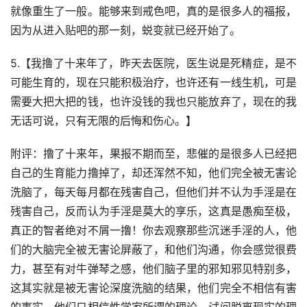
就像重生了一般。能够来到戒色吧，真的是很多人的福报，
因为从进入贴吧的那一刻，蜕变就已经开始了。
5.【我撸了十来年了，昨天去医院，医生说是死精症，是不
可能生育的，现在只能积极治疗，也许还有一线生机，可是
需要大把大把的钱，也许没钱的我也只能放弃了，现在的我
无话可说，只有无限的后悔和伤心。】
附评：撸了十来年，果报不期而至，悲催的是很多人已经把
自己的生育能力撸掉了，却还浑然不知，他们完全被无害论
洗脑了，每天每月都在残害自己，但他们并不认为手淫是在
残害自己，反而认为手淫是莫大的享乐，这真是愚痴至极，
真正的智者绝对不屑一撸！你去观察那些沉迷手淫的人，他
们的大脑完全被无害论屏蔽了，和他们沟通，你会感觉很费
力，甚至有对牛弹琴之感，他们脑子里的邪知邪见特别多，
这其实就是被无害论深度洗脑的结果，他们完全不相信有害