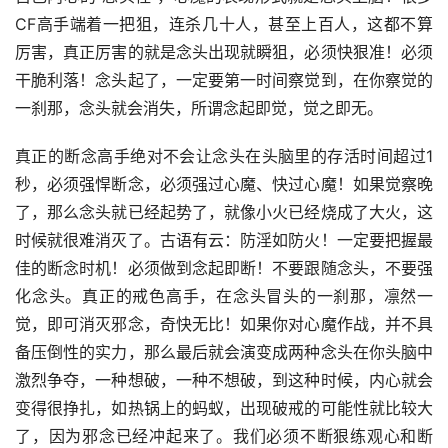
CF高手端着一把狙，连杀几十人，甚至上百人，这都不算
厉害，真正厉害的就是念头出现就瞬狙，必须快狠准！必须
干脆利落！念头起了，一定要第一时间察觉到，在你察觉的
一刹那，念头就会消失，所谓念起即觉，觉之即无。
真正的断念高手绝对不会让念头在头脑里的存活时间超过1
秒，必须强悍断念，必须强过心魔、快过心魔！如果觉察晚
了，那么念头就已经起势了，就像小火已经烧成了大火，这
时候就很难消灭了。古语有云：防淫如防火！一定要把握最
佳的断念时机！必须做到念起即断！不要跟随念头，不要强
化念头。真正的戒色高手，在念头冒头的一刹那，凛然一
觉，即可消灭邪念，奇快无比！如果你对心魔作战，并不具
备压倒性的实力，那么最后就会演变成两种念头在你头脑中
激烈争夺，一种想破，一种不想破，到这种时候，内心就会
变得很挣扎，如热锅上的蚂蚁，出现破戒的可能性就比较大
了，因为邪念已经冲起来了。我们必须不断狠练观心和断