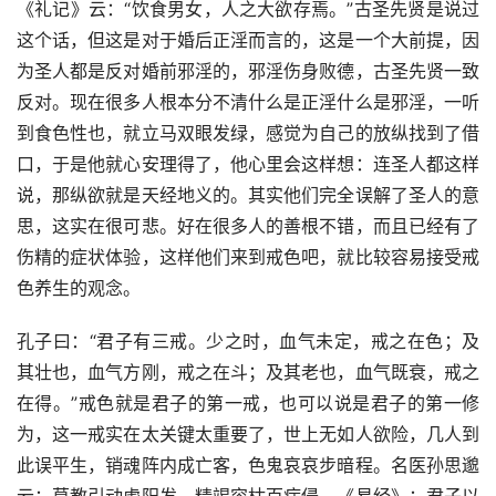
《礼记》云：“饮食男女，人之大欲存焉。”古圣先贤是说过
这个话，但这是对于婚后正淫而言的，这是一个大前提，因
为圣人都是反对婚前邪淫的，邪淫伤身败德，古圣先贤一致
反对。现在很多人根本分不清什么是正淫什么是邪淫，一听
到食色性也，就立马双眼发绿，感觉为自己的放纵找到了借
口，于是他就心安理得了，他心里会这样想：连圣人都这样
说，那纵欲就是天经地义的。其实他们完全误解了圣人的意
思，这实在很可悲。好在很多人的善根不错，而且已经有了
伤精的症状体验，这样他们来到戒色吧，就比较容易接受戒
色养生的观念。
孔子曰：“君子有三戒。少之时，血气未定，戒之在色；及
其壮也，血气方刚，戒之在斗；及其老也，血气既衰，戒之
在得。”戒色就是君子的第一戒，也可以说是君子的第一修
为，这一戒实在太关键太重要了，世上无如人欲险，几人到
此误平生，销魂阵内成亡客，色鬼哀哀步暗程。名医孙思邈