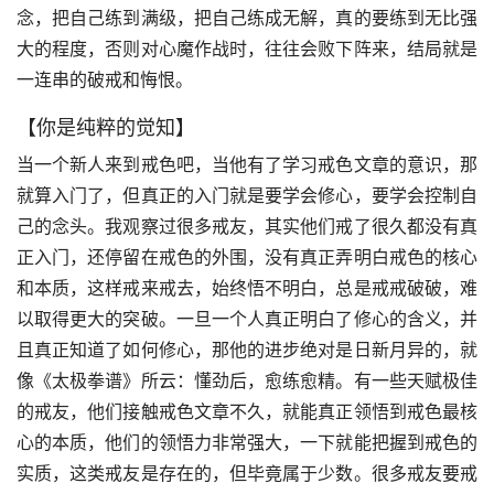
念，把自己练到满级，把自己练成无解，真的要练到无比强
大的程度，否则对心魔作战时，往往会败下阵来，结局就是
一连串的破戒和悔恨。
【你是纯粹的觉知】
当一个新人来到戒色吧，当他有了学习戒色文章的意识，那
就算入门了，但真正的入门就是要学会修心，要学会控制自
己的念头。我观察过很多戒友，其实他们戒了很久都没有真
正入门，还停留在戒色的外围，没有真正弄明白戒色的核心
和本质，这样戒来戒去，始终悟不明白，总是戒戒破破，难
以取得更大的突破。一旦一个人真正明白了修心的含义，并
且真正知道了如何修心，那他的进步绝对是日新月异的，就
像《太极拳谱》所云：懂劲后，愈练愈精。有一些天赋极佳
的戒友，他们接触戒色文章不久，就能真正领悟到戒色最核
心的本质，他们的领悟力非常强大，一下就能把握到戒色的
实质，这类戒友是存在的，但毕竟属于少数。很多戒友要戒