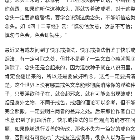
恿。念头上来时，就像有一个人在你头脑中说话，不断在向
你怂恿，如果你听信这种念头，那就等着破戒吧，对于这类
念头一定要高度警惕，要学会识别这类念头，不能听信这类
念头。如《四十二章经》云：“慎勿信汝意，汝意不可信；
慎勿与色会，色会即祸生。”
最近又有戒友问到了快乐戒撸法，快乐戒撸法借鉴于快乐戒
烟法，有一定可取之处，但并不是看了一篇文章心瘾就彻底
消除了，念头还是会起来的，因为淫欲种子就在八识田里，
肯定会翻出来的，所以还是要做好断念，这点一定要搞清
楚。这个世界上没有哪篇戒色文章能够彻底消除你的淫欲种
子，只要淫欲种子在，就会起邪念，就有可能会出现破戒！
烟是身外之物，不同于戒色，戒烟的理论可以参考，但不能
完全照搬，一定要明白两者的差异之处。后来那位作者自己
也意识到了问题所在，快乐戒撸法的某些观点的确存在问
题，如果能够进行妥善的修改，那也不失为一篇好的戒色文
章，否则就有可能对广大戒友造成误导，很多人以为看一篇