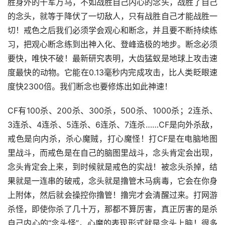
胜身外的千军万马，不如战胜自己内心的念头，战胜了自己
的念头，就等于降伏了一切敌人，只有战胜自己才能战胜一
切！戒色之后我们必须学会观心和断念，并且要不断持续练
习，把观心断念练到出神入化、登峰造极的地步。断念必须
要快，唯快不破！最新研究表明，大齿猛蚁是地球上攻击速
度最快的动物。它能在0.13毫秒内完成攻击，比人类眨眼速
度快2300倍。我们断念也要修炼出如此神速！
CF有100杀、200杀、300杀，500杀、1000杀；2连杀、
3连杀、4连杀、5连杀、6连杀、7连杀……CF是向外杀敌，
戒色是向内杀，杀心魔贼，打心魔怪！打CF是在电脑地图
里战斗，而戒色是在自己的脑图里战斗，念头肯定会出现，
念头肯定会上来，到时候就是戒色的实战！被念头杀掉，结
果就是一连串的破戒，念头就是撸管木马病毒，它会在你身
上附体，然后就会操控你撸管！撸完才会清醒过来。打网游
杀怪，即使你杀了几十万，那都不算厉害，真正厉害的是杀
自己内心的“念头怪”，心魔的表现形式就是念头上脑！很多