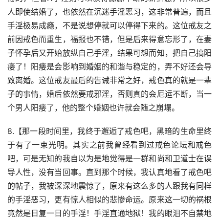
人即使结婚了，也依然在沉迷手淫恶习，这非常普遍，而且
手淫极易成瘾，不是说想停就可以停得下来的。这位戒友之
前因戒色而重生，福报也不错，但是后来得意忘形了，在妻
子怀孕后又开始放纵自己手淫，结果可想而知，把自己搞阳
痿了！阳痿是会影响到婚姻的和谐与稳定的，弄不好还会导
致离婚。这位戒友最后的告诫非常之好，戒色真的就是一辈
子的事情，婚后依然要戒邪淫，否则真的会厄运不断，当一
个男人阳痿了，他的整个婚姻也许就会随之崩塌。
8.【那一段时间里，我终于邂逅了戒色吧，黑暗的生命里终
于有了一束光明。其实之前我曾经看到过戒色论坛和戒色
吧，可是无知的我自以为是地觉得是一群和尚和卫道士在误
导人性，没有当回事。直到那个时候，我认真地看了戒色吧
的帖子，我被深深地震惊了，原来有这么多的人跟我有同样
的手淫恶习，更有惊人相似的悲惨命运。原来这一切的祸根
竟然是日复一日的手淫！手淫直通地狱！我的眼泪不自禁地