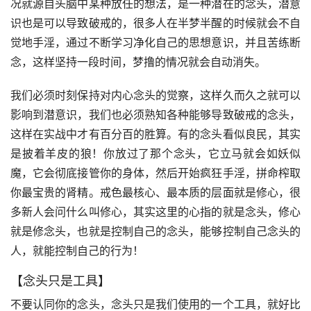
况就源自头脑中某种放任的想法，是一种潜在的念头，潜意
识也是可以导致破戒的，很多人在半梦半醒的时候就会不自
觉地手淫，通过不断学习净化自己的思想意识，并且苦练断
念，这样坚持一段时间，梦撸的情况就会自动消失。
我们必须时刻保持对内心念头的觉察，这样久而久之就可以
影响到潜意识，我们也必须熟知各种能够导致破戒的念头，
这样在实战中才有百分百的胜算。有的念头看似良民，其实
是披着羊皮的狼！你放过了那个念头，它立马就会如妖似
魔，它会彻底接管你的身体，然后开始疯狂手淫，拼命榨取
你最宝贵的肾精。戒色最核心、最本质的层面就是修心，很
多新人会问什么叫修心，其实这里的心指的就是念头，修心
就是修念头，也就是控制自己的念头，能够控制自己念头的
人，就能控制自己的行为！
【念头只是工具】
不要认同你的念头，念头只是我们使用的一个工具，就好比