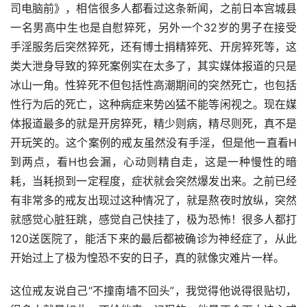
司电脑前》，相信很多人都看过这条新闻，之前日本宫城县
一名男高中生也是自慰猝死，另外一个32岁的男子在接受
手淫服务后突然猝死，还有博士捐精猝死、开房猝死等，这
类大泄身导致的猝死案例实在太多了，其实媒体报道的只是
冰山一角。性猝死不但包括性高潮期间的突然死亡，也包括
性行为后的死亡，这种病症来势凶猛不能等闲视之。现在媒
体报道最多的就是开房猝死，精少则病，精尽则死，真不是
开玩笑的。这个案例的戒友虽然没有手淫，但是他一直看H
到两点，看H也会漏，心动则精自走，这是一种慢性的暗
耗，当耗损到一定程度，症状就会突然爆发出来。之前已经
有非常多的戒友出现过这种情况了，就是熬夜时放纵，突然
就感觉心脏狂跳，感觉自己快挂了，极为恐怖！很多人都打
120送医院了，能活下来的最后都被确诊为神经症了，从此
开始过上了极为惶恐不安的日子，真的就像灾难片一样。
这位戒友说自己“不撞南墙不回头”，我觉得他说得很贴切，