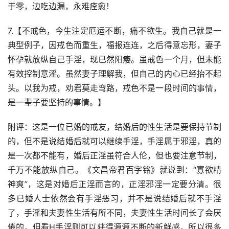
于零，边吃边漏，永难痊愈！
7.【不戒色，今生注定厄运不断，痛不欲生。我自己就是一
典型例子，因戒色而重生，福报连连，之后得意忘形，妻子
怀孕就放纵自己手淫，现已然阳痿。虽戒色一个月，但未能
有效控制意淫。虽然妻子理解我，但自己的内心已经抬不起
头。以我为戒，劝君莫走弯路，戒色不是一段时间的事情，
是一辈子要坚持的事情。】
附评：这是一位已婚的戒友，结婚后的性生活是要保持节制
的，但不是说结婚后就可以继续手淫，手淫属于邪淫，真的
是一次都不能有，婚后正淫虽符合人伦，但也要注意节制，
千万不能放纵自己。《文昌帝君百字铭》就说到：“寡欲精
神爽”，这是对婚后正淫而言的，正淫邪淫一定要分清。很
多已婚人士依然会有手淫恶习，并不是说结婚后就不手淫
了，手淫和夫妻性生活有所不同，夫妻性生活时间长了会厌
倦的，但看H手淫则可以获得源源不断的新鲜感，所以很多