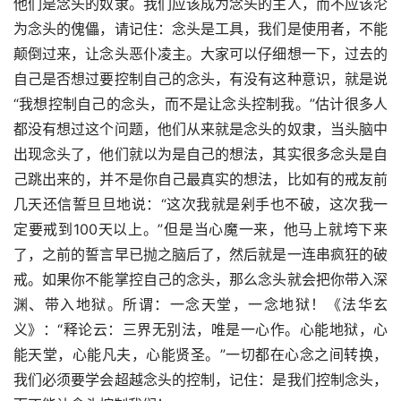
他们是念头的奴隶。我们应该成为念头的主人，而不应该沦
为念头的傀儡，请记住：念头是工具，我们是使用者，不能
颠倒过来，让念头恶仆凌主。大家可以仔细想一下，过去的
自己是否想过要控制自己的念头，有没有这种意识，就是说
“我想控制自己的念头，而不是让念头控制我。”估计很多人
都没有想过这个问题，他们从来就是念头的奴隶，当头脑中
出现念头了，他们就以为是自己的想法，其实很多念头是自
己跳出来的，并不是你自己最真实的想法，比如有的戒友前
几天还信誓旦旦地说：“这次我就是剁手也不破，这次我一
定要戒到100天以上。”但是当心魔一来，他马上就垮下来
了，之前的誓言早已抛之脑后了，然后就是一连串疯狂的破
戒。如果你不能掌控自己的念头，那么念头就会把你带入深
渊、带入地狱。所谓：一念天堂，一念地狱！《法华玄
义》：“释论云：三界无别法，唯是一心作。心能地狱，心
能天堂，心能凡夫，心能贤圣。”一切都在心念之间转换，
我们必须要学会超越念头的控制，记住：是我们控制念头，