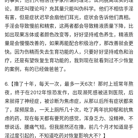
的事实，他们只相信性学家所谓的理论，试问脱离现实的理
论，那还叫理论吗？充其量只能叫伪科学。他们不相信手淫
有害，但是症状迟早会扇他们耳光，症状会告诉他们真相。
手淫会导致慢前和精索，这两者都会导致精液质量下降，比
如出现果冻体或者颜色改变等，好好坚持戒色养生，精液质
量是会慢慢改善的，如果再能配合积极治疗，那改善就会更
快。因为伤精而失去生育功能的人，只要好好坚持戒色和治
疗，还是有望恢复生育功能的，我到现在就看到过不少恢复
的案例，有的已经做爸爸了。
6.【撸了十年，每天一次，最多一天6次！那时上班常年熬
夜，终于在2012年惊恐发作，出现濒死感被送到医院，后
来就得了神经症，被诊断为焦虑症，从那以后所有症状都来
了，尿频尿急，一天上厕所几十次，吃了两年抗抑郁和抗焦
虑的药，现在每天都有要死的感觉，浑身乏力、没精神、不
想说话、腰痛气短。但我居然还在撸，前几个月才知道是手
淫过度引起的，不知道吃药对恢复影响大不？】