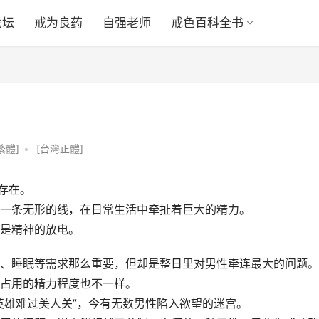
论坛
戒为良药
自强老师
戒色百科全书
繁體]
•
[台灣正體]
存在。
一条无形的线，在日常生活中牵扯着巨大的精力。
是精神的放电。
、睡眠等需求那么重要，但却是整日里对男性牵连最大的问题。
占用的精力程度也不一样。
英雄难过美人关”，今有无数男性陷入欲望的迷宫。