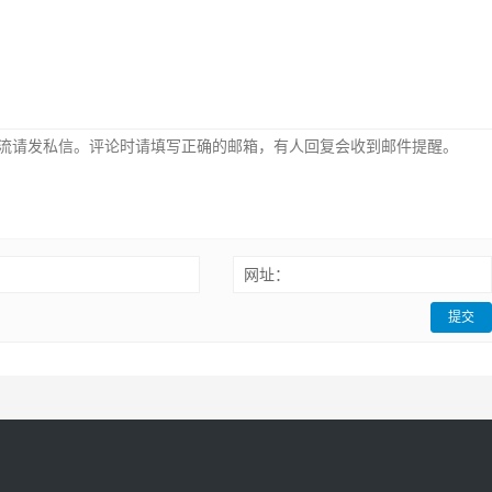
：
网址：
提交