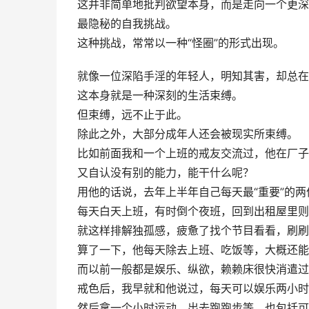
这并非简单地批判欲望本身，而是走向一个更深
最隐秘的自我挑战。
这种挑战，常常以一种“怪圈”的形式出现。
就像一位深陷手淫的年轻人，明知其害，却总在
这本身就是一种深刻的生活束缚。
但束缚，远不止于此。
除此之外，大部分成年人还会被现实所束缚。
比如前面我和一个上班的戒友交流过，他在厂子
又自认没有别的能力，能干什么呢？
用他的话说，去年上半年自己每天最“重要”的
每天白天上班，有时倒个夜班，回到出租屋里则
就这样排解独孤感，疲惫了找个节目看看，刷刷
算了一下，他每天除去上班、吃饭等，大概还能
而以前一般都是娱乐、纵欲，赖赖床很快消遣过
戒色后，我早就和他说过，每天可以娱乐两小时
然后拿一个小时运动，出去跑跑步等，也包括可