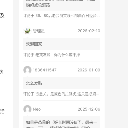
确的戒色道路
及
评论于
36、80后老会员实践七部曲百日经验谈兼苦口忠言
管理员
2026-02-10
欢迎回家
评论于
老戒友谈：你为什么戒不掉
1836411547
2026-01-09
次
怎么发贴
评论于
欲念关，是戒色的拦路虎,这关是必须过的
Neo
2025-12-06
活
如果是怂恿的（好长时间没lu了，想来一