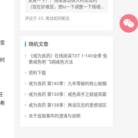
发爽一下）、情绪波动很大时出现的
（现在好难受，想lu一下调整一下情绪）
等...
评论于
23. 再谈如何断念
变
随机文章
《戒为良药》在线阅读TXT 1-140全季 免
时
费戒色吧 飞翔戒色方法
资料下载
戒为良药 第140季：九年零破的核心秘髓
在
戒为良药 第139季：戒色高手之路提高篇
希
戒为良药 第138季：再谈压念的思想误区
关于诋毁事件的澄清与说明