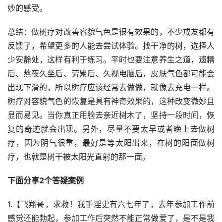
妙的感受。
总结：做树疗对改善容貌气色是很有效果的，不少戒友都有
反馈了，希望更多的人能去尝试体验。找干净的树，选择人
少安静处，这样有利于练习。平时也要注意养生之道，遗精
后、熬夜久坐后、劳累后、久视电脑后，皮肤气色都可能会
出现下滑的，所以树疗应该经常去做做，就像去充电一样。
树疗对容貌气色的恢复是具有神奇效果的，这种改变微妙且
显而易见。当你真正用脸去亲近树木了，坚持一段时间，恢
复的奇迹就会出现。另外，尽量不要太早或者晚上去做树
疗，因为阴气很重，最好是等太阳出来，在树的阳面做树
疗，也就是树干被太阳光直射的那一面。
下面分享2个答疑案例
1.【飞翔哥，求救！我手淫史有六七年了，去年参加工作前
感觉还能勃起，参加工作后突然不能正常做爱了，是不是我