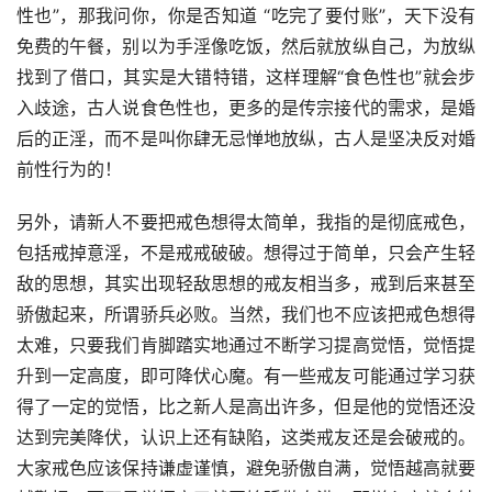
性也”，那我问你，你是否知道 “吃完了要付账”，天下没有
免费的午餐，别以为手淫像吃饭，然后就放纵自己，为放纵
找到了借口，其实是大错特错，这样理解“食色性也”就会步
入歧途，古人说食色性也，更多的是传宗接代的需求，是婚
后的正淫，而不是叫你肆无忌惮地放纵，古人是坚决反对婚
前性行为的！
另外，请新人不要把戒色想得太简单，我指的是彻底戒色，
包括戒掉意淫，不是戒戒破破。想得过于简单，只会产生轻
敌的思想，其实出现轻敌思想的戒友相当多，戒到后来甚至
骄傲起来，所谓骄兵必败。当然，我们也不应该把戒色想得
太难，只要我们肯脚踏实地通过不断学习提高觉悟，觉悟提
升到一定高度，即可降伏心魔。有一些戒友可能通过学习获
得了一定的觉悟，比之新人是高出许多，但是他的觉悟还没
达到完美降伏，认识上还有缺陷，这类戒友还是会破戒的。
大家戒色应该保持谦虚谨慎，避免骄傲自满，觉悟越高就要