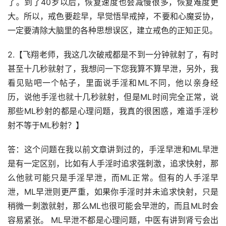
了。到了40岁以后，恢复速度也会减慢很多，恢复难度更
大。所以，戒色要趁早，早觉悟早戒掉，不要和心魔妥协，
一定要清除大脑里的各种思想误区，建立戒色的正知正见。
2.【飞翔老师，我这几次破戒都是不到一分钟就射了，有时
甚至十几秒就射了，我想问一下您我算不算早泄，另外，我
看见贴吧一个帖子，里面说手淫和ML不同，他以亲身经
历，说他手淫也就十几秒就射，但是ML时间完全正常，说
那些ML秒射的都是心理问题，我真的很困惑，难道手淫秒
射不等于ML秒射？】
答：这个问题在我以前文章讲到过的，手淫早泄和ML早泄
是有一定区别，比如有人手淫时追求强刺激，追求快射，那
么他就可能只是手淫早泄，而ML正常。但有的人手淫早
泄，ML早泄则更严重，如果你手淫时并未追求快射，只是
稍微一刺激就射，那么ML也很可能会早泄的，而且ML时会
容易紧张。 ML早泄不都是心理问题，中医有讲到肾亏会出