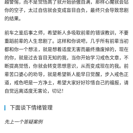
越警惕，而不是觉悟高了就开始骄傲自满，那样心魔就会钻
你的空子，太过自信就会变成盲目自负，最终只会导致悲剧
的结果。
前车之鉴后事之师，希望新人多吸取前辈的错误教训，不要
重蹈前辈的人生悲剧了。这样和你说吧，几乎所有前辈当初
都和你一个想法，就是想着适度无害而最终撸废掉的，现在
的你，就是过去盲目无知的我，当你开始学习戒色文章，不
断提高觉悟，你就会转变思想意识，从而变成现在的我。前
辈苦口婆心的劝导，就是希望新人能早日觉醒，步入戒色正
道，戒色吧是一方净土，希望大家好好珍惜自己的福报，请
自觉远离适度无害论，切记！
下面谈下情绪管理
先上一个答疑案例