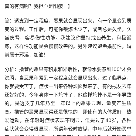
真的有病啊？我担心是阳痿！】
答：透支到一定程度，恶果就会显现出来，有一个量变到质
变的过程。工作后，可能你锻炼也少了，或者总是久坐，久
坐伤肾，容易伤性功能。我建议你坚持戒色养生，积极锻
炼，这样性功能是会慢慢改善的。另外建议避免婚前性，婚
前属于邪淫，加油！
分析：撸管的恶果有积累和滞后性，就像水要煮到100°才会
沸腾，当恶果积累到一定程度就会显现出来，过了临界点，
你就要受苦了，症状一出来各种烦恼就来了。有的戒友去年
还好好的，今年身体一下垮掉了，他这样垮掉不是一年导致
的，是透支了几年乃至十年以上的恶果显现，量变产生质
变。撸管的恶果显现得还是很快的，即使有的人体质好，热
爱运动，在年轻时症状表现不明显，但是过了40岁，各种
症状就会变得很显现，所谓年轻时放纵，中年后就开始买单