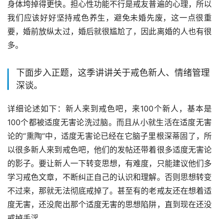
身体垮掉得更快。担心性功能不行是戒友普遍的心理，所以
我们应该好好坚持戒色养生，避免未婚先废，这一点很重
要，婚前放纵太过，婚后就很尴尬了，因此离婚的人也有很
多。
下面步入正题，这季讲讲关于戒色新人、情绪管理
深谈。
详细论述如下：新人来到戒色吧，来100个新人，基本是
100个都被适度无害论洗过脑。而且从小就生活在适度无害
论的“熏陶”中，适度无害论已经在它脑子里根深蒂固了，所
以很多新人来到戒色吧，他们的发帖还带着很多适度无害论
的影子。要让新人一下转变思想，有难度，只能建议他们多
学习戒色文章，不断纠正自己的认识和理解。否则思想转变
不过来，那就无法彻底戒掉了。甚至有的老戒友还在想着适
度无害，还没爬出那个适度无害的思想陷阱，直到现在还没
戒掉手淫。