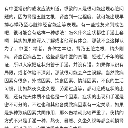
有中医常识的戒友应该知道，纵欲的人是很可能出现心脏问
题的，因为肾是五脏之根，肾虚到一定程度，就可能出现早
搏心悸乃至心脏神经官能症等表现。有一些戒友来到戒色
吧，很可能会有这样一种想法：怎么什么症状都往手淫上套
啊！其实如果他深入了解或者他深有体会，那就不会这样认
为了，中医：精者，身体之本也。肾乃五脏之根，精少则
病，肾虚百病丛生，这些都是中医的真理，经过几千年的验
证，所以大家把症状归咎于手淫，并没有错。如果你认识有
局限，或者体验不深刻，那就很可能会产生误解。当然致病
因素有很多，外感因素、饮食因素、情绪因素，不良的生活
习惯，比如熬夜久坐久视，劳累过度等，都可造成症状的出
现，还有先天体质不佳也是一个因素，症状的出现和手淫是
密不可分的，不过也和其他各类致病因素有一定关系，如果
是多种致病因素共同作用，那么伤精就比较严重了。伤精的
方式不只是手淫一种，熬夜、暴怒、久坐久视等都会耗损肾