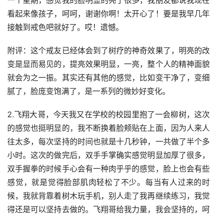
一个星期，感觉我的脸明显的亮了很多，我朋友都说我现在
看起来像孩子，呵呵，谢谢你啊！太开心了！要是我早几年
接触到戒色吧就好了。哎！遗憾。
附评：这个戒友已经体会到了树疗的神奇效果了，明亮的改
变是显而易见的，提亮效果明显，一亮，整个人的精神面貌
就会为之一振。其实还有其他的感觉，比如变干净了，变细
腻了，脸庞变饱满了，是一系列的微妙好变化。
2.飞翔大哥，今天我又在学校的校园里抱了一会柳树，这次
的感觉也挺明显的，我不断换着脸颊贴在上面，因为人来人
往太多，每次坚持的时间也就是十几秒钟，一共做了半个多
小时。这次的做完后，双手手掌确实感觉明显加厚了很多，
双手握拳的时候手心会有一种肉乎乎的感觉，脸上也会有些
感觉，就是觉得脸部肌肉轻松了不少。每当有人过来的时
候，我就背靠着树木玩手机，别人走了我再继续练习，我觉
得还是可以坚持去做的。飞翔哥给我力量，我会坚持的，呵