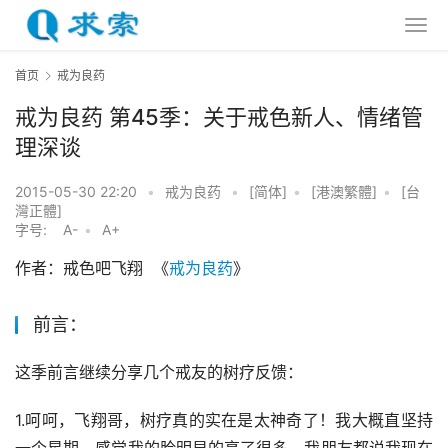
首页
戒为良药
戒为良药 第45季：关于戒色新人、情绪管
理深谈
2015-05-30 22:20
•
戒为良药
•
[简体]
•
[港澳繁體]
•
[台
灣正體]
字号:
A-
•
A+
作者：戒色吧飞翔  《
戒为良药
》
前言：
这季前言继续分享几个戒友的树疗反馈：
1.呵呵，飞翔哥，树疗真的实在是太神奇了！我大概直坚持