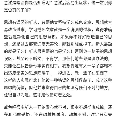
意淫是暗漏你是否知道呢？意淫后容易出症状，这一常识你
是否真的了解？
思想有误区的新人，只要他肯坚持学习戒色文章，思想就容
易改造过来。学习戒色文章就是一个洗脑的过程，说得准确
些就是净化自己的思想意识。如果你不好好改造自己的思
想，还是过去那套适度无害论，那就别想戒掉了。新人最缺
的就是学习！新人最需要的也是学习！否则你一脑子的思想
误区，甚至还不听劝、不肯学，那任何前辈都是没办法的，
只能让症状告诉你事实真相了。我想肯定有人一辈子都爬不
出适度无害的思想陷阱了，一掉进去，就一辈子在里面了，
这样的人实属可悲！他被一种错误的思想俘获了，成了这种
思想的傀儡，但他并未觉得自己的想法有任何不对的地方，
还很自以为是，这才是他最可悲之处。
戒色吧很多新人一开始发心就不对，根本不想彻底戒掉，还
在和心魔妥协，还在想着搞适度，动机不对，注定只有失