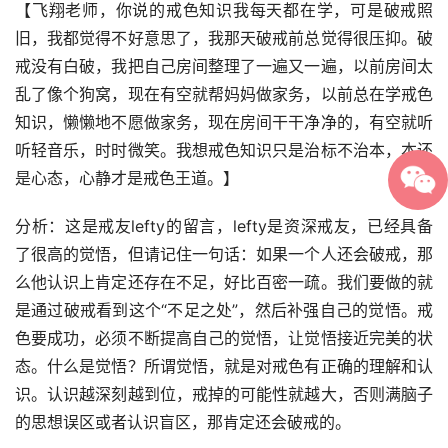
【飞翔老师，你说的戒色知识我每天都在学，可是破戒照
旧，我都觉得不好意思了，我那天破戒前总觉得很压抑。破
戒没有白破，我把自己房间整理了一遍又一遍，以前房间太
乱了像个狗窝，现在有空就帮妈妈做家务，以前总在学戒色
知识，懒懒地不愿做家务，现在房间干干净净的，有空就听
听轻音乐，时时微笑。我想戒色知识只是治标不治本，本还
是心态，心静才是戒色王道。】
分析：这是戒友lefty的留言，lefty是资深戒友，已经具备
了很高的觉悟，但请记住一句话：如果一个人还会破戒，那
么他认识上肯定还存在不足，好比百密一疏。我们要做的就
是通过破戒看到这个“不足之处”，然后补强自己的觉悟。戒
色要成功，必须不断提高自己的觉悟，让觉悟接近完美的状
态。什么是觉悟？所谓觉悟，就是对戒色有正确的理解和认
识。认识越深刻越到位，戒掉的可能性就越大，否则满脑子
的思想误区或者认识盲区，那肯定还会破戒的。