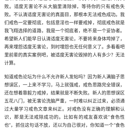
败。适度无害论不从大脑里清除掉，等待你的只有戒色失
败。不认清适度无害论的真面目，那根本无法戒色成功。我
们戒色一定要彻底，包括意淫也一样要戒掉，彻底戒色就是
我飞翔选择的道路，我是一个彻底者，绝不是一个妥协者。
希望新人们能早日认清适度无害论，不要将来身体垮掉了，
再来埋怨适度无害论，到时埋怨也无任何意义了。多看看吧
里前辈的真实案例吧，被适度无害论毁掉的人有多少？无法
计算。
知道戒色论坛为什么不允许新人发帖吗？因为新人满脑子思
想误区，一上来不学习，马上就强戒，戒色思路完全错误，
还在想着靠毅力戒掉，结果就是不断失败。新人的思想误区
五花八门，被无害论洗脑严重，一时难以纠正过来，必须通
过大量学习戒色文章来纠正。对戒色没有正确的理解和认
识，那是无法戒除成功的。比如有的戒友喜欢说“食色性
也”，抓住这句话不放，还以为自己很对，你知道一个“食色