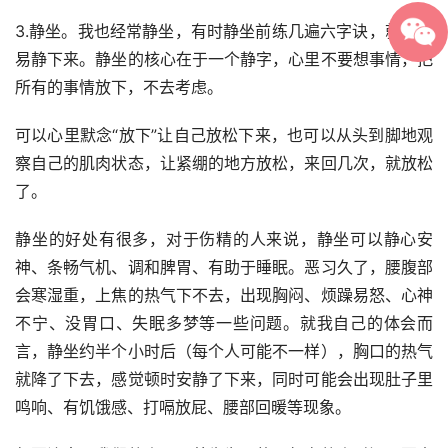
3.静坐。我也经常静坐，有时静坐前练几遍六字诀，就更容
易静下来。静坐的核心在于一个静字，心里不要想事情，把
所有的事情放下，不去考虑。
可以心里默念“放下”让自己放松下来，也可以从头到脚地观
察自己的肌肉状态，让紧绷的地方放松，来回几次，就放松
了。
静坐的好处有很多，对于伤精的人来说，静坐可以静心安
神、条畅气机、调和脾胃、有助于睡眠。恶习久了，腰腹部
会寒湿重，上焦的热气下不去，出现胸闷、烦躁易怒、心神
不宁、没胃口、失眠多梦等一些问题。就我自己的体会而
言，静坐约半个小时后（每个人可能不一样），胸口的热气
就降了下去，感觉顿时安静了下来，同时可能会出现肚子里
鸣响、有饥饿感、打嗝放屁、腰部回暖等现象。