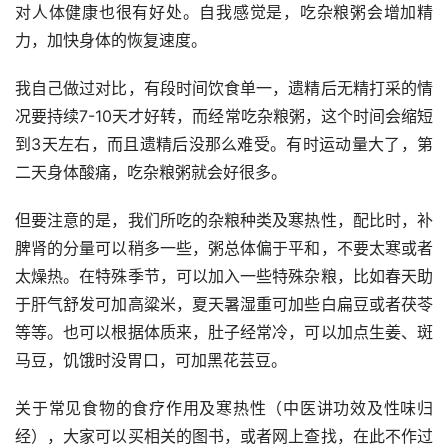
对人体健康也很有好处。自我感觉是，吃杂粮粥会增加精
力，加快身体的恢复速度。
我自己做过对比，有段时间饮食单一，遗精后无精打采的情
况要持续7-10天才好转，而经常吃杂粮粥，这个时间会缩短
到3天左右，而且遗精后没那么难受。有时运动量大了，第
二天身体酸痛，吃杂粮粥就会好很多。
但要注意的是，我们所吃的杂粮种类及寒热性，配比时，补
脾肾的分量可以稍多一些，粥总体偏于平和，不要太寒或者
太燥热。在特殊季节，可以加入一些特殊杂粮，比如春天助
于肝气舒发可加高粱米，夏天暑湿重可加些白扁豆或者茯苓
等等。也可以根据体质来，肚子经常冷，可以加点生姜、斑
马豆，饥饿时没胃口，可加黑花芸豆。
关于常见食物的食疗作用及寒热性（中医讲功效及性味归
经），大家可以买相关的图书，或者网上查找，在此不作过