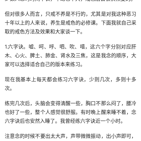
但对很多人而言，只戒不养是不行的，尤其是对我这种恶习
十年以上的人来说，养生是戒色的必修课。下面我就自己采
取的戒色方法及效果和大家谈一下。
1.六字诀。嘘、呵、呼、呬、吹、嘻，这六个字分别对应肝
木、心火、脾土、肺金、肾水及三焦，这是我念的顺序，大
家可以选择适合自己的版本来练习。
现在我基本上每天都会练习六字诀，少则几次，多则十多
次。
练完几次后，头脑会变得清醒一些，胸口不那么闷了，腰冷
也好了一些，整个人感觉很舒服。有时晚上醒来睡不着，念
六字诀后也安然入睡了。我曾经练六字诀近一个小时。
注意念的时候不要出太大声，声带微微振动，出小声即可，