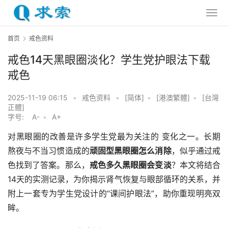
首页
戒色资料
戒色14天黑眼圈淡化？学生党护眼法下载
戒色
2025-11-19 06:15
•
戒色资料
•
[简体]
•
[港澳繁體]
•
[台灣
正體]
字号:
A-
•
A+
对黑眼圈的改善是许多学生党最为关注的 变化之一。长期
熬夜与不当习惯造成的
顽固型黑眼圈怎么消除
，似乎通过戒
色找到了答案。那么，
戒色多久黑眼圈会变淡
？本文将结合
14天的实测记录，为你揭示肾气恢复与眼部循环的关系，并
附上一套专为学生党设计的“课间护眼法”，助你重现明亮双
眸。