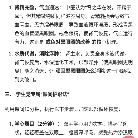
肾精充盈，气血通达：
中医认为“肾之华在发，开窍于
耳”，但其精微物质同样滋养周身。肾精耗损会导致气
血亏虚，无力濡养眼周，导致血液循环滞缓，形成青黑
色的血管型黑眼圈。戒色保精，使肾气恢复，气血运行
有力，这正是
戒色对黑眼圈的改善
的核心机理。
水质代谢，消除浮肿：
肾主水，负责全身水液代谢。
肾气恢复后，水湿运化正常，眼部浮肿（使黑眼圈更明
显）随之消退，让
顽固型黑眼圈怎么消除
这一问题找
到突破口。
三、 学生党专属“课间护眼法”
利用课间10分钟，执行以下步骤，加速眼部循环恢复：
掌心焐目（2分钟）：
双手掌心用力搓热，拱起呈碗
状，轻轻覆盖在双眼上，缓慢深呼吸。感受热力渗透眼