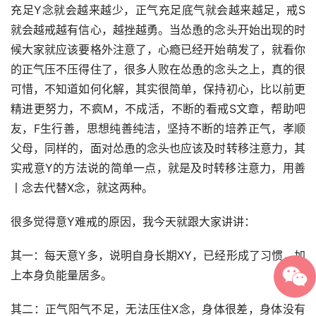
充足Y念就会越来越少，正气充足底气就会越来越足，戒S
就会越戒越有信心，越挫越勇。当怂恿的念头开始出现的时
候大家就应该要格外注意了，心瘾已经开始萌发了，就看你
的正气压不压得住了，很多人败在怂恿的念头之上，真的很
可惜，不知道如何化解，其实很简单，保持初心，比以前更
精进更努力，不疯M，不成活，不断的看戒S文章，帮助吧
友，F生行善，思想纯善纯洁，坚持不断的培养正气，孝顺
父母，同样的，面对怂恿的念头也应该及时转移注意力，其
实戒意Y的方法说的简单一点，就是及时转移注意力，用善
丨念去代替X念，就这两种。
很多觉得意Y难戒的原因，我今天就跟大家讲讲：
其一：每天意Y多，说明自身长期XY，已经形成了习惯，加
上本身负能量居多。
其二：正气阳气不足，无法压住X念，身体很差，身体没有