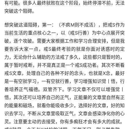
有可能。很多人最终就败在这个阶段，始终停滞不前，无法
突破这个阻碍。
想突破这道阻碍，第一：（不疯M则不成活），把戒S作为
当前生活的重点核心之一，以（戒S行善）为中心点展开突
破，逐个攻破。需要大家根据工作和学习合理安排，但是我
要告诉大家一点，戒S最终考验的就是你面对诱惑时的定
力，无论你什么辅助的方法戒了多久，这些都只是暂时的，
属于暂时戒断，并不是真正是一个戒S成功者。其次不断看
戒S文章，处理自己的各种不好的念头，也就是X念，最好
是一有空就学习，一有空就行善，学习增强知识觉丨悟，行
善培养正气福德。双管齐下。学习文章不仅可以增强觉丨
悟，其次还可以培养自己的正气，正能量的文章里自然有正
的能量和磁场，就看你能吸收多少，选择好的文章，好的知
识去学习，不断从文章里吸取正气，文章会感染净化你的心
灵。注意要主动的去接受，你有多痴狂才会有多大的成就。