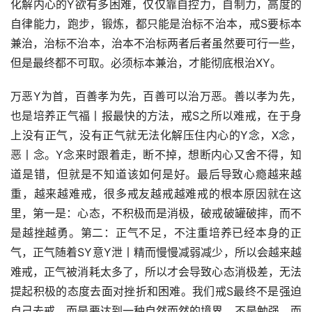
化解内心的Y欲有多困难，仅仅靠自控力，自制力，高度的
自律能力，跑步，锻炼，都只能是治标不治本，戒S要标本
兼治，治标不治本，治本不治标两者后者虽然要可行一些，
但是最终都不可取。必须标本兼治，才能彻底根治XY。
万恶Y为首，百善孝为先，百善可以治万恶。善以孝为先，
也是培养正气福丨报最快的方法，戒S之所以难戒，在于身
上没有正气，没有正气就无法化解压住内心的Y念，X念，
恶丨念。Y念来时跟着走，断不掉，想断内心又舍不得，知
道是错，但就是不知道该如何是好。最后导致心瘾越来越
重，越来越难戒，很多戒友越戒越难戒的根本原因就在这
里，第一是：心态，不积极而是消极，破戒破罐破摔，而不
是越挫越勇。第二：正气不足，不注重培养已经本身的正
气，正气随着SY意Y泄丨精而慢慢减弱减少，所以会越来越
难戒，正气被消耗太多了，所以才会导致心态消极差，无法
提起积极的态度去面对挫折和困难。我们戒S最终不是强迫
自己去戒，而是要达到一种自然而然的境界，不是勉强，而