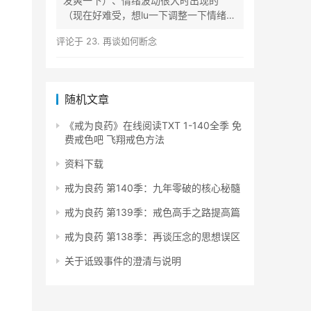
发爽一下）、情绪波动很大时出现的
（现在好难受，想lu一下调整一下情绪）
等...
评论于
23. 再谈如何断念
随机文章
《戒为良药》在线阅读TXT 1-140全季 免
费戒色吧 飞翔戒色方法
资料下载
戒为良药 第140季：九年零破的核心秘髓
戒为良药 第139季：戒色高手之路提高篇
戒为良药 第138季：再谈压念的思想误区
关于诋毁事件的澄清与说明