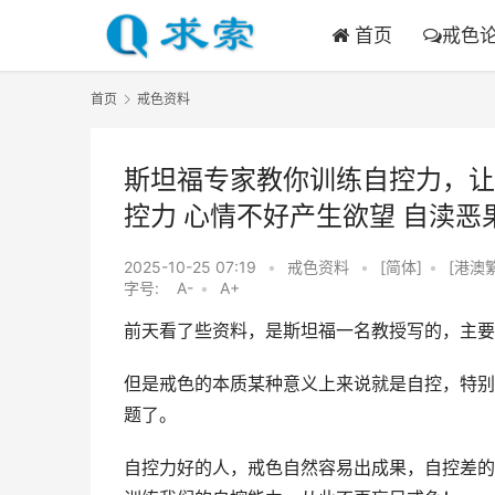
首页
戒色
首页
戒色资料
斯坦福专家教你训练自控力，让
控力 心情不好产生欲望 自渎恶
2025-10-25 07:19
•
戒色资料
•
[简体]
•
[港澳
字号:
A-
•
A+
前天看了些资料，是斯坦福一名教授写的，主要
但是戒色的本质某种意义上来说就是自控，特别
题了。
自控力好的人，戒色自然容易出成果，自控差的