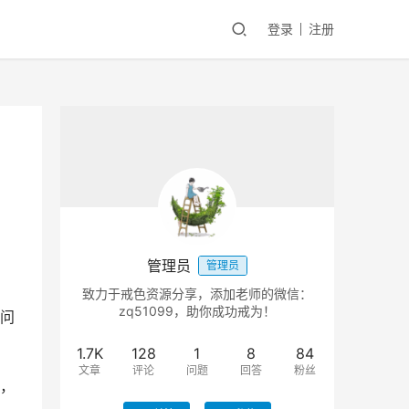
登录
注册
自
管理员
管理员
致力于戒色资源分享，添加老师的微信：
zq51099，助你成功戒为！
问
1.7K
128
1
8
84
文章
评论
问题
回答
粉丝
，