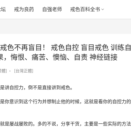
论坛
戒为良药
自强老师
戒色百科全书
戒色不再盲目！ 戒色自控 盲目戒色 训练
果，悔恨、痛苦、懊恼、自责 神经链接
繁體]
•
[台灣正體]
是讲自控力，倒不是直接讲到戒色。
是你意识到这个行为并想制止他的时候，这就是看你的自控力的
就是屡战屡败的。多的不说，分享干货，主要是一些实际的方法