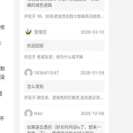
确的戒色道路
评论于
36、80后老会员实践七部曲百日经验谈兼苦口忠言
也
管理员
2026-02-10
不
欢迎回家
评论于
老戒友谈：你为什么戒不掉
到
1836411547
2026-01-09
没
怎么发贴
经
评论于
欲念关，是戒色的拦路虎,这关是必须过的
Neo
2025-12-06
不
如果是怂恿的（好长时间没lu了，想来一