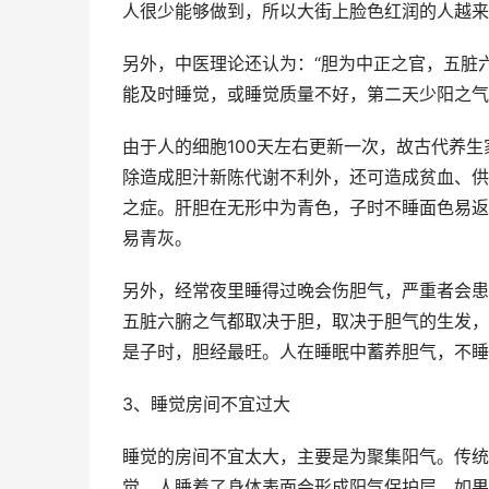
人很少能够做到，所以大街上脸色红润的人越来
另外，中医理论还认为：“胆为中正之官，五脏六
能及时睡觉，或睡觉质量不好，第二天少阳之气
由于人的细胞100天左右更新一次，故古代养生
除造成胆汁新陈代谢不利外，还可造成贫血、供
之症。肝胆在无形中为青色，子时不睡面色易返
易青灰。
另外，经常夜里睡得过晚会伤胆气，严重者会患抑
五脏六腑之气都取决于胆，取决于胆气的生发，
是子时，胆经最旺。人在睡眠中蓄养胆气，不睡
3、睡觉房间不宜过大
睡觉的房间不宜太大，主要是为聚集阳气。传统
觉。人睡着了身体表面会形成阳气保护层，如果