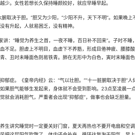
越少。女性若想长久保持睡颜姣好，就应早睡早起。
腑取决于胆。”胆又为少阳，“少阳不升，天下不明”。如果晚上
没有升起，人就易困乏，没有精神。
家讲：“睡觉为养生之首，一夜不睡，百日补不回来”。子时不睡
血不足。胆虚上不明目，血虚下不养筋，形成目倦神疲、腰膝酸
青、丑时未睡面色则易铁青。肺在无形中为白色，寅时末睡面色
郁症。《皇帝内经》云：“气以壮胆。”“十一脏腑取决于胆”人
如果胆气能够生发起来，身体就不会受到影响。23点至凌晨一
觉就会消耗胆气，严重者会出现“抑郁症”，做事也会缺乏胆量。
养生讲究睡觉时一定要关好门窗，夏天再热也不要开电扇和空调
风把这层阳气吹散了，体内还会补充。循环往复淘干阳气，早上