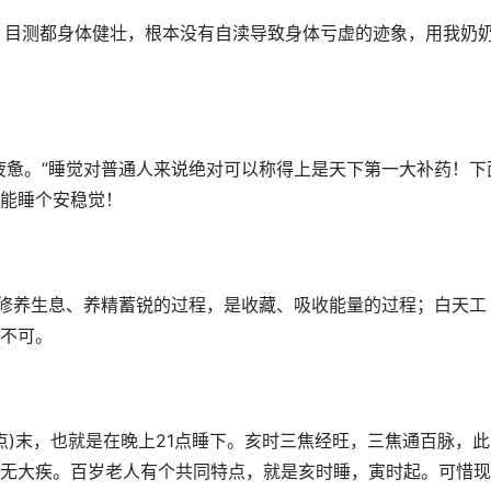
，目测都身体健壮，根本没有自渎导致身体亏虚的迹象，用我奶
疲惫。”睡觉对普通人来说绝对可以称得上是天下第一大补药！下
能睡个安稳觉！
人修养生息、养精蓄锐的过程，是收藏、吸收能量的过程；白天工
不可。
3-5点)末，也就是在晚上21点睡下。亥时三焦经旺，三焦通百脉，
无大疾。百岁老人有个共同特点，就是亥时睡，寅时起。可惜现