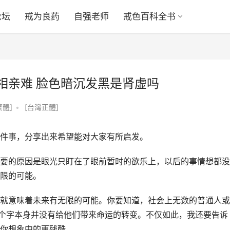
论坛
戒为良药
自强老师
戒色百科全书
 相亲难 脸色暗沉发黑是肾虚吗
繁體]
•
[台灣正體]
件事，分享出来希望能对大家有所启发。
要的原因是眼光只盯在了眼前暂时的欲乐上，以后的事情想都没
限的可能。
就意味着未来有无限的可能。你要知道，社会上无数的普通人或
两个字本身并没有给他们带来命运的转变。不仅如此，我还要告诉
你想象中的更残酷。