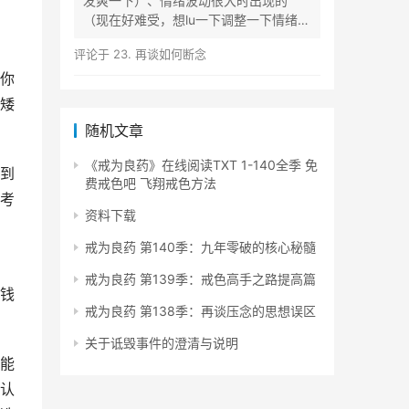
发爽一下）、情绪波动很大时出现的
（现在好难受，想lu一下调整一下情绪）
等...
评论于
23. 再谈如何断念
你
矮
随机文章
《戒为良药》在线阅读TXT 1-140全季 免
到
费戒色吧 飞翔戒色方法
考
资料下载
戒为良药 第140季：九年零破的核心秘髓
戒为良药 第139季：戒色高手之路提高篇
钱
戒为良药 第138季：再谈压念的思想误区
关于诋毁事件的澄清与说明
能
认