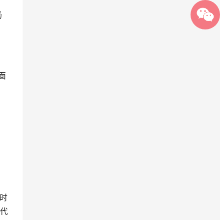
奶
面
此时
代