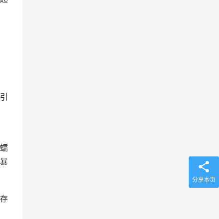
。
引
，
蠕
暴
分享本页
存