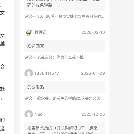
女
确的戒色道路
女
评论于
36、80后老会员实践七部曲百日经验谈兼苦口忠言
管理员
2026-02-10
女
越
欢迎回家
评论于
老戒友谈：你为什么戒不掉
会
1836411547
2026-01-09
怎么发贴
就
，
评论于
欲念关，是戒色的拦路虎,这关是必须过的
Neo
2025-12-06
即
如果是怂恿的（好长时间没lu了，想来一
没