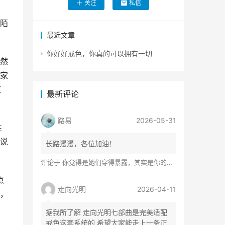
关注
私信
陌
最近文章
你好好戒色，你真的可以拥有一切
然
家
道
最新评论
路易
2026-05-31
性
说
长路漫漫，各位加油！
评论于
你觉得是她们穿得暴露，其实是你的心在着火
点
走向光明
2026-04-11
，
据我所了解 走向光明七部曲是完美适配
戒色这套系统的 希望大家能走上一条正