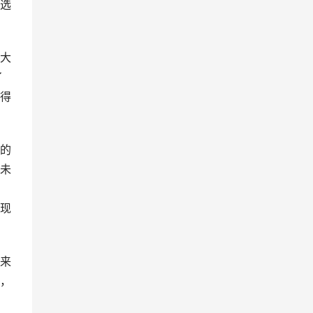
选
大
了
得
的
未
现
来
，