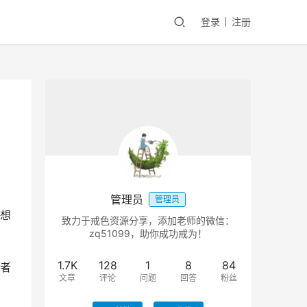
登录
注册
管理员
管理员
想
致力于戒色资源分享，添加老师的微信：
zq51099，助你成功戒为！
1.7K
128
1
8
84
者
文章
评论
问题
回答
粉丝