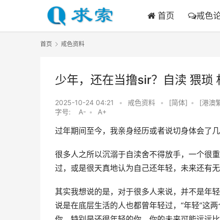
首页
戒色
首页
戒色资料
少年，还在当撸sir？自渎 猥琐
2025-10-24 04:21
•
戒色资料
•
[简体]
•
[港澳
字号:
A-
•
A+
过年期间至今，我亲身经历或者说切身体会了几
很多人之所以沉溺于自渎舍不得放手，一个很重
过，或是很天真地认为自己还年轻，未来还有无
其实我想说的是，对于很多人来说，并不是年轻
说是在底层生活的人也都曾年轻过，“年轻”这
你，特别是还很年轻的你，你的未来可能远远比