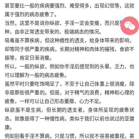
甚至要比一般的疾病要强烈、难受得多，出现幻觉等，这就
属于强烈的病态疲惫了。
当然，这里不是说你纵欲、手淫一定会变瘦，而只是列举一
种，由非正常透支带来的、极端病态的情况。
吸毒虽不算疾病，但这种瘾性的透支，给身体带来的影响，
却等同于很严重的疾病，长期对精神和肉体的摧残，食欲不
振等，肯定日渐消瘦。
所以，一般的纵欲，例如你手淫后感觉到的头晕、乏力，也
可以理解为一般的病态疲惫。
虽然平时只要吃饱喝足了，不至于让自己体重上很消瘦，除
非是那些很严重的。但是，对于精气的浪费，精神和心理的
疲惫，一样可以让自己形态萎靡、心力不足。
纵欲虽不是生病，但长期的透支者，身体所呈现的疲惫状
态，就像是得了一种慢性病，类似于我们以前也说过的亚健
康。
例如别看手淫不算病，只是习惯，所以就不容易被重视，甚