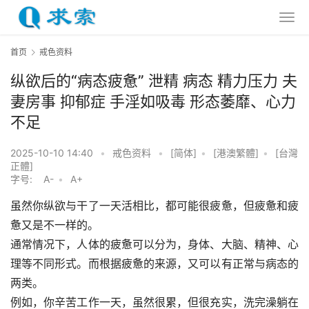
首页
戒色资料
纵欲后的“病态疲惫” 泄精 病态 精力压力 夫
妻房事 抑郁症 手淫如吸毒 形态萎靡、心力
不足
2025-10-10 14:40
•
戒色资料
•
[简体]
•
[港澳繁體]
•
[台灣
正體]
字号:
A-
•
A+
虽然你纵欲与干了一天活相比，都可能很疲惫，但疲惫和疲
惫又是不一样的。
通常情况下，人体的疲惫可以分为，身体、大脑、精神、心
理等不同形式。而根据疲惫的来源，又可以有正常与病态的
两类。
例如，你辛苦工作一天，虽然很累，但很充实，洗完澡躺在