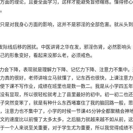
方面的理论，且要全面学习，这样才能避免盲修瞎练。懂得修心
。
只是对我身心方面的影响，这并不是邪淫的全部危害。就从头到
有发际线后移的困扰。中医讲肾之华在发，邪淫伤肾，必然影响头
己的形象变好，看起来没那么老，必须戒色。
脑力会下降，表现就是理解力下降、记忆力下降、注意力不集中。
力真的很好，老师讲啥立马就懂了，记东西也很快，上课注意力
使下课不写作业，成绩在班里也是数一数二。我是从小学四五年
没有显现，所以很轻松就考上了县里最好的初中。初一初二也还
子突然变笨了，就是有种什么东西堵塞住了我的脑回路一般，思
，注意力也不集中了，小学的时候一节课45分钟全都聚精会神
文的速度比以前慢了太多太多，之后脑力就越来越不如从前，这
于一个人来说至关重要，对于学生尤为重要，所以我觉得成绩不