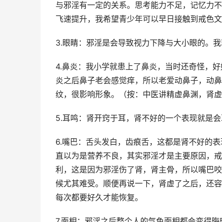
与邪淫有一定的关系。思考能力不足，记忆力不
飞速提升，我希望青少年可以早日接触到戒色文
3.眼睛：邪淫是会导致视力下降与大小眼的。
4.鼻炎：我小学就患上了鼻炎，当时还奇怪，
炎之后鼻子老会感觉痒，所以老爱动鼻子，动鼻
纹，很影响形象。（按：中医讲精虚鼻渊，肾虚
5.耳鸣：肾开窍于耳，肾不好的一个表现就是
6.嘴巴：舌头发白，齿痕舌，这都是肾不好的
直以为是营养不良，其实邪淫才是主要原因，戒
利，这是因为邪淫伤了肾，肾主骨，所以嘴巴咬
候尤其难受。顺便再说一下，肾虚了之后，还容
每次都要好久才能恢复。
7.面相：邪淫之后整个人的气色面相都会变得