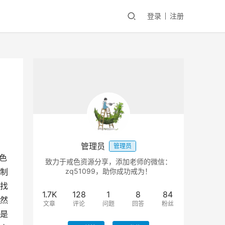
登录
注册
管理员
管理员
色
致力于戒色资源分享，添加老师的微信：
制
zq51099，助你成功戒为！
找
1.7K
128
1
8
84
然
文章
评论
问题
回答
粉丝
是