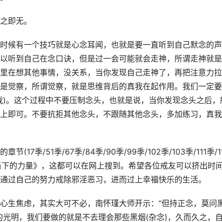
之即无。
时候有一个技巧就是心念耳闻，也就是要一直听到自己默念的声
以听到自己在念口诀，但是过一会可能就会走神，所谓走神就是
里在想其他事情，没关系，当你发现自己走神了，再把注意力拉
是觉察，所谓觉察，就是思维背后的真我在起作用。我们一定要
我)。这个过程中不要压制念头，也就是说，当你发现念头之后，
上即可。不要抗拒其他念头，不跟随其他念头，多加练习，真我
/51季/67季/84季/90季/99季/102季/103季/111季/1
叫做《当下的力量》，这都可以在网上搜到。希望各位戒友可以挤出时
通过自己的努力戒除邪淫恶习，进而过上幸福快乐的生活。
心生焦虑，其实大可不必，南怀瑾大师开示：“但持正念，莫问
的光明，我们要做的就是不去理会那些黑烟(杂念)，久而久之，