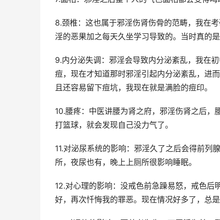
8.颈椎：这也属于邪淫伤肾伤骨的范畴，我在
淫的恶果加之每天久坐学习导致的。当时真的是
9.内分泌失调：邪淫会导致内分泌紊乱，我在
痘，现在才知道那时邪淫引起内分泌紊乱，进而
且还容易留下痘坑，我现在就是满脸的痘印。
10.腰疼：中医讲腰为肾之府，邪淫伤肾之后
打篮球，就会发现自己没力气了。
11.对泌尿系统的影响：邪淫久了之后会得前
所，夜尿也有，晚上上厕所很影响睡眠。
12.对心理的影响：没戒色前急躁易怒，戒色
好，再次忏悔我的罪恶。现在情况好多了，总是