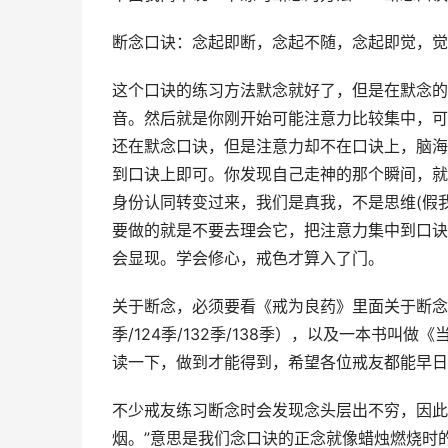
断念口诀：念起即断，念起不随，念起即觉，觉
这个口诀的练习方法默念就好了，但是在默念的
音。然后就是你刚开始可能注意力比较集中，可
还在默念口诀，但是注意力却不在口诀上，脑海
到口诀上即可。你发现自己走神的那个瞬间，就
身份认同转变过来，我们是真我，不是思维(假
要做的就是不要去理会它，把注意力集中到口诀
会显现。学会修心，戒色才算入了门。
关于断念，必须要看《戒为良药》里面关于断念的章节(17季
季/124季/132季/138季），以及一本书
读一下，做到才能得到，希望各位戒友都能早日
不少戒友练习断念时会发现念头层出不穷，因此
烟。”意思是我们念口诀的正念就像蜡烛燃烧时