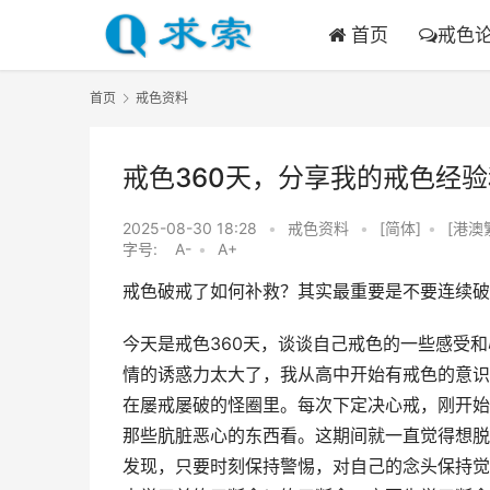
首页
戒色
首页
戒色资料
戒色360天，分享我的戒色经
2025-08-30 18:28
•
戒色资料
•
[简体]
•
[港澳
字号:
A-
•
A+
戒色破戒了如何补救？其实最重要是不要连续破
今天是戒色360天，谈谈自己戒色的一些感受
情的诱惑力太大了，我从高中开始有戒色的意识
在屡戒屡破的怪圈里。每次下定决心戒，刚开始
那些肮脏恶心的东西看。这期间就一直觉得想脱
发现，只要时刻保持警惕，对自己的念头保持觉