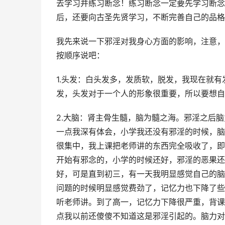
去学习并练习断念！练习断念一定要先学习断念
后，还要向古圣先贤学习，不断完善自己的品格
我先来说一下邪淫对我身心方面的影响，注意，
按顺序说吧：
1.头发：白头发多，发质软，脱发，我现在就
发，头发对于一个人的形象很重要，所以要想自
2.大脑：肾主骨生髓，脑为髓之海。邪淫之后
一点我深有体会，小学我还没有邪淫的时候，脑
很集中，我上课把老师讲的东西完全吸收了，即
开始有邪念的，小学的时候还好，邪淫的恶果还
好，可是直到初三，有一天我明显感觉自己的脑
问题的时候明显感觉费劲了，记忆力也下降了些
听老师讲。到了高一，记忆力下降很严重，背课
点我以前还傻傻不知道这是邪淫引起的。脑力对