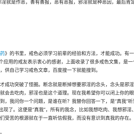
。邪淫就是作恶，善有善报，恶有恶报，邪淫就是种恶因，最后肯
药
》的书里，戒色必须学习前辈的经验和方法，才能成功。有一
这个应用的戒友表示衷心的感谢，上面收录了很多戒色文集，是一
，供自己学习戒色文章，百度搜一下就能搜到。
才成功突破了怪圈。断念就是断掉想要邪淫的念头，念头是邪淫
就会去吃肉，邪淫也是这个道理。现在我希望你可以闭上你的眼
到，我问你一个问题，是谁在听？我替你回答一下，是“真我”听
出现了。这便是“真我”，所有的我念，比如我想吃肉、我想邪淫
们受苦的根源就在于一直听信假我，而没有意识到真我的存在。
。