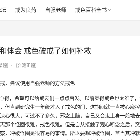
论坛
戒为良药
自强老师
戒色百科全书
验和体会 戒色破戒了如何补救
繁體]
•
[台灣正體]
戒，建议使用自强老师的方法戒色
和心得，希望可以给戒友们一点点启发。以前觉得戒色也太难了，
，但直到研究生一年级才入了戒色的门，这期间就一直被心魔控
决心很大，可过不了多久，邪念上脑，自己又会鬼上身一般地去
离那个怪圈很难，戒色很难。但是自从接触了观心断念之后，突
察，冲破怪圈是很容易的事情。所以要想冲破怪圈，首当其冲就