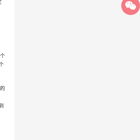
定
个
个
的
到
、