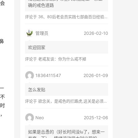
会
确的戒色道路
评论于
36、80后老会员实践七部曲百日经验谈兼苦口忠言
管理员
2026-02-10
鼻
欢迎回家
评论于
老戒友谈：你为什么戒不掉
1836411547
2026-01-09
一
怎么发贴
不
评论于
欲念关，是戒色的拦路虎,这关是必须过的
时
，
Neo
2025-12-06
如果是怂恿的（好长时间没lu了，想来一