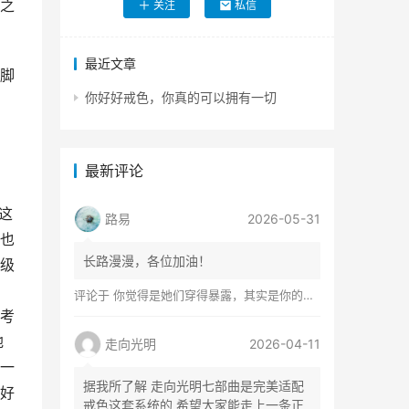
之
关注
私信
最近文章
脚
你好好戒色，你真的可以拥有一切
最新评论
这
路易
2026-05-31
也
长路漫漫，各位加油！
级
评论于
你觉得是她们穿得暴露，其实是你的心在着火
考
地
走向光明
2026-04-11
一
据我所了解 走向光明七部曲是完美适配
好
戒色这套系统的 希望大家能走上一条正