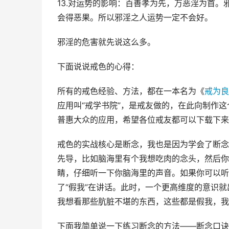
13.对运势的影响：百善孝为先，万恶淫为首
会得恶果。所以邪淫之人运势一定不会好。
邪淫的危害就先说这么多。
下面说说戒色的心得：
所有的戒色经验、方法，都在一本名为《
戒为良
应用叫“戒学书院”，是戒友做的，在此向制作
普惠大众的应用，希望各位戒友都可以下载下来
戒色的实战核心是断念，我也是因为学会了断念
先导，比如脑海里有个我想吃肉的念头，然后你
睛，仔细听一下你脑海里的声音。如果你可以听
了“假我”在讲话。此时，一个更高维度的意识就
我想看那些肮脏不堪的东西，这些都是假我，我
下面我简单说一下练习断念的方法——断念口诀