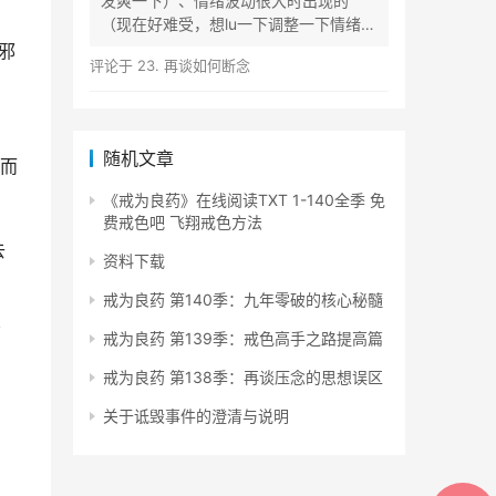
发爽一下）、情绪波动很大时出现的
（现在好难受，想lu一下调整一下情绪）
等...
邪
评论于
23. 再谈如何断念
随机文章
而
《戒为良药》在线阅读TXT 1-140全季 免
费戒色吧 飞翔戒色方法
去
资料下载
戒为良药 第140季：九年零破的核心秘髓
厕
戒为良药 第139季：戒色高手之路提高篇
戒为良药 第138季：再谈压念的思想误区
关于诋毁事件的澄清与说明