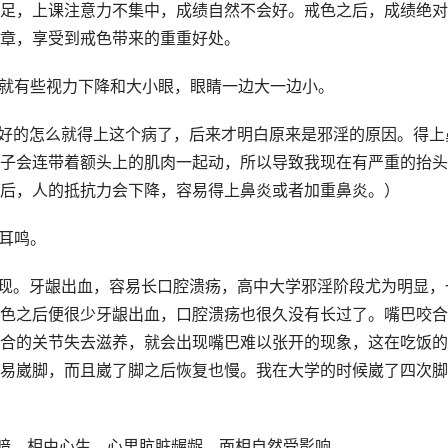
足，上课注意力不集中，成绩自然不会好。戒色之后，成绩绝对
章，享受到戒色带来的重重好处。
我就有些视力下降和大小眼，眼睛一边大一边小。
好好的怎么就得上这个病了，后来才明白原来是邪淫的原因。得上
子会连带着额头上的肌肉一起动，所以导致我现在有严重的抬头
后，人的抵抗力会下降，容易得上鼻炎或者加重鼻炎。）
会耳鸣。
表现。牙龈出血，容易长口腔溃疡，高中大学邪淫阶段尤为明显，
色之后便很少牙龈出血，口腔溃疡也很久没有长过了。嘴巴咬合
合的关节失去滋养，就会出现嘴巴难以张开的现象，这在吃饭的
易崴脚，而且崴了脚之后恢复也慢。我在大学的时候崴了四次脚
晦暗，相由心生，心里肮脏龌龊，面相自然受影响。