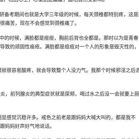
考研备考期间也就是大学三年级的时候，每天颈椎都特别疼，这是
很痛苦，现在不会感觉到颈椎痛了。
初中的时候，满脸都是痘痘，胸前后背也全都是。那时以为是青春
导致的顽固性痤疮。满脸都是痘痘对一个人的形象是毁灭性的，
，腰就很容易酸疼，就会导致整个人没力气。我那个时候邪淫之后
列腺炎，前列腺炎的典型症状就是尿频，喝过水之后没一会就要上
后明显感觉沉稳许多。戒色之前老是跟妈妈大喊大叫的，都是我不
跟妈妈好声好气地说话。